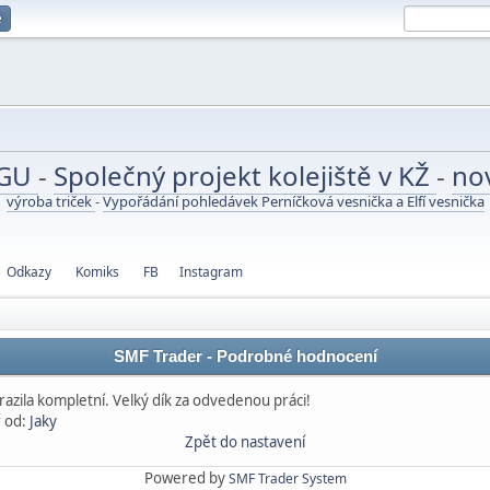
e
UGU
-
Společný projekt kolejiště v KŽ
-
no
výroba triček
-
Vypořádání pohledávek Perníčková vesnička a Elfí vesnička
Odkazy
Komiks
FB
Instagram
SMF Trader - Podrobné hodnocení
razila kompletní. Velký dík za odvedenou práci!
 od:
Jaky
Zpět do nastavení
Powered by
SMF Trader System