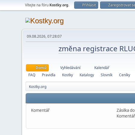
Vítejte na fóru
Kostky.org
.
Přihlásit
Zaregistrovat s
09.08.2026, 07:28:07
změna registrace RL
Domů
Vyhledávání
Kalendář
FAQ
Pravidla
Kostky
Katalogy
Slovník
Ceníky
Kostky.org
Komentář
Zásilka do
Komentář