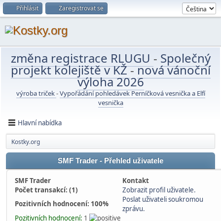
Přihlásit
Zaregistrovat se
změna registrace RLUGU
-
Společný
projekt kolejiště v KŽ
-
nová vánoční
výloha 2026
výroba triček
-
Vypořádání pohledávek Perníčková vesnička a Elfí
vesnička
Hlavní nabídka
Kostky.org
SMF Trader - Přehled uživatele
SMF Trader
Kontakt
Počet transakcí: (1)
Zobrazit profil uživatele.
Poslat uživateli soukromou
Pozitivních hodnocení: 100%
zprávu.
Pozitivních hodnocení:
1