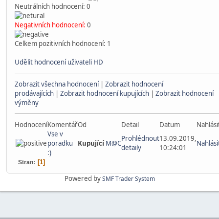
Neutrálních hodnocení: 0
Negativních hodnocení:
0
Celkem pozitivních hodnocení: 1
Udělit hodnocení uživateli HD
Zobrazit všechna hodnocení
|
Zobrazit hodnocení
prodávajících
|
Zobrazit hodnocení kupujících
|
Zobrazit hodnocení
výměny
Hodnocení
Komentář
Od
Detail
Datum
Nahlási
Vse v
Prohlédnout
13.09.2019,
poradku
Kupující
M@C
Nahlási
detaily
10:24:01
:)
1
Stran
Powered by
SMF Trader System