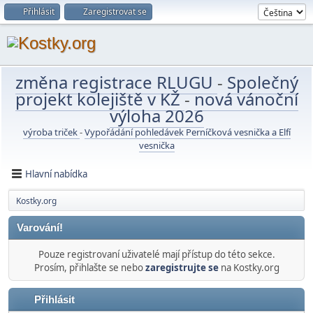
Přihlásit
Zaregistrovat se
změna registrace RLUGU
-
Společný
projekt kolejiště v KŽ
-
nová vánoční
výloha 2026
výroba triček
-
Vypořádání pohledávek Perníčková vesnička a Elfí
vesnička
Hlavní nabídka
Kostky.org
Varování!
Pouze registrovaní uživatelé mají přístup do této sekce.
Prosím, přihlašte se nebo
zaregistrujte se
na Kostky.org
Přihlásit