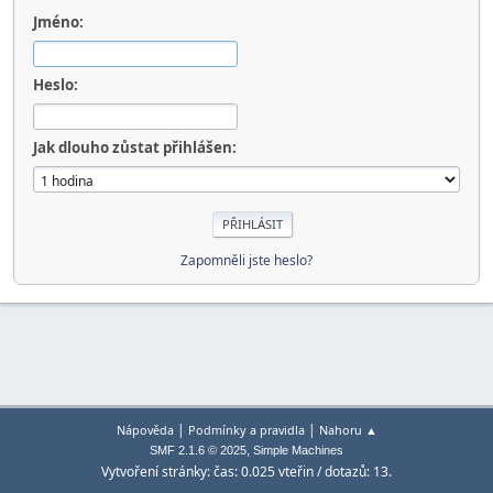
Jméno:
Heslo:
Jak dlouho zůstat přihlášen:
Zapomněli jste heslo?
|
|
Nápověda
Podmínky a pravidla
Nahoru ▲
,
SMF 2.1.6 © 2025
Simple Machines
Vytvoření stránky: čas: 0.025 vteřin / dotazů: 13.