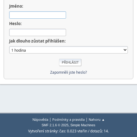
Jméno:
Heslo:
Jak dlouho zůstat přihlášen:
Zapomněli jste heslo?
|
|
Nápověda
Podmínky a pravidla
Nahoru ▲
,
SMF 2.1.6 © 2025
Simple Machines
Vytvoření stránky: čas: 0.023 vteřin / dotazů: 14.