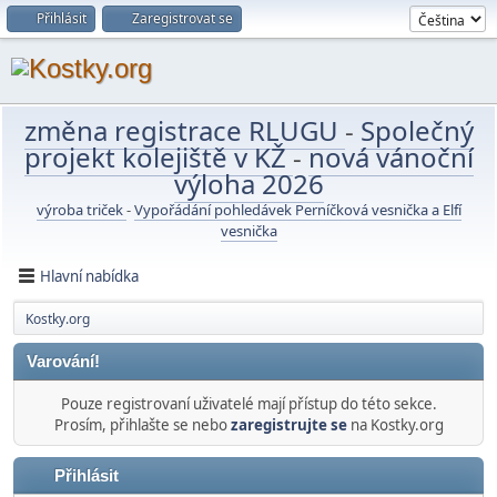
Přihlásit
Zaregistrovat se
změna registrace RLUGU
-
Společný
projekt kolejiště v KŽ
-
nová vánoční
výloha 2026
výroba triček
-
Vypořádání pohledávek Perníčková vesnička a Elfí
vesnička
Hlavní nabídka
Kostky.org
Varování!
Pouze registrovaní uživatelé mají přístup do této sekce.
Prosím, přihlašte se nebo
zaregistrujte se
na Kostky.org
Přihlásit