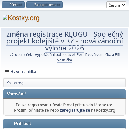
Přihlásit
Zaregistrovat se
změna registrace RLUGU
-
Společný
projekt kolejiště v KŽ
-
nová vánoční
výloha 2026
výroba triček
-
Vypořádání pohledávek Perníčková vesnička a Elfí
vesnička
Hlavní nabídka
Kostky.org
Varování!
Pouze registrovaní uživatelé mají přístup do této sekce.
Prosím, přihlašte se nebo
zaregistrujte se
na Kostky.org
Přihlásit