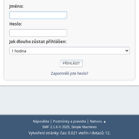
Jméno:
Heslo:
Jak dlouho zůstat přihlášen:
Zapomněli jste heslo?
|
|
Nápověda
Podmínky a pravidla
Nahoru ▲
,
SMF 2.1.6 © 2025
Simple Machines
Vytvoření stránky: čas: 0.021 vteřin / dotazů: 12.