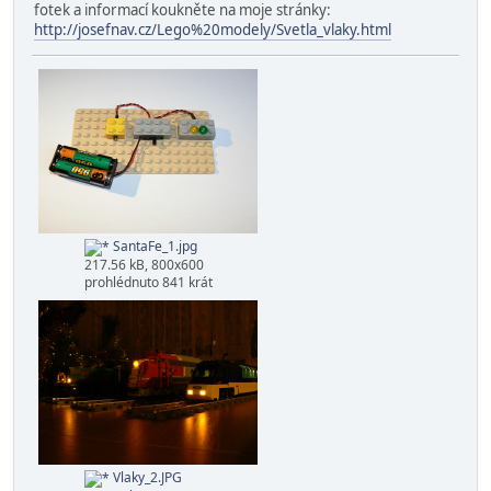
fotek a informací koukněte na moje stránky:
http://josefnav.cz/Lego%20modely/Svetla_vlaky.html
SantaFe_1.jpg
217.56 kB, 800x600
prohlédnuto 841 krát
Vlaky_2.JPG