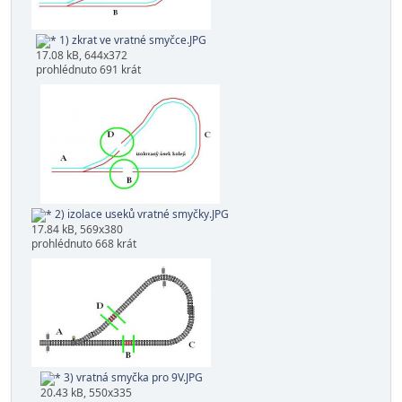
1) zkrat ve vratné smyčce.JPG
17.08 kB, 644x372
prohlédnuto 691 krát
2) izolace useků vratné smyčky.JPG
17.84 kB, 569x380
prohlédnuto 668 krát
3) vratná smyčka pro 9V.JPG
20.43 kB, 550x335