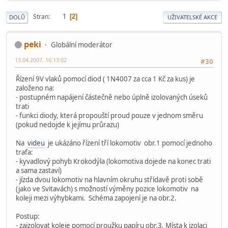
1
Stran
2
DOLŮ
UŽIVATELSKÉ AKCE
peki
Globální moderátor
13.04.2007, 16:13:02
#30
Řízení 9V vlaků pomocí diod ( 1N4007 za cca 1 Kč za kus) je
založeno na:
- postupném napájení částečně nebo úplně izolovaných úseků
trati
- funkci diody, která propouští proud pouze v jednom směru
(pokud nedojde k jejímu průrazu)
Na
videu
je ukázáno řízení tří lokomotiv obr.1 pomocí jednoho
trafa:
- kyvadlový pohyb Krokodýla (lokomotiva dojede na konec trati
a sama zastaví)
- jízda dvou lokomotiv na hlavním okruhu střídavě proti sobě
(jako ve Svitavách) s možností výměny pozice lokomotiv na
koleji mezi výhybkami. Schéma zapojení je na obr.2.
Postup:
- zaizolovat koleje pomocí proužku papíru obr.3. Místa k izolaci