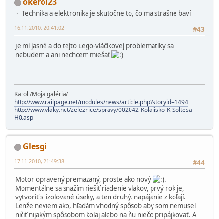
okerol23
Technika a elektronika je skutočne to, čo ma strašne baví
16.11.2010, 20:41:02
#43
Je mi jasné a do tejto Lego-vláčikovej problematiky sa
nebudem a ani nechcem miešať
Karol /Moja galéria/
http://www.railpage.net/modules/news/article.php?storyid=1494
http://www.vlaky.net/zeleznice/spravy/002042-Kolajisko-K-Soltesa-
H0.asp
Glesgi
17.11.2010, 21:49:38
#44
Motor opravený premazaný, proste ako nový
.
Momentálne sa snažím riešiť riadenie vlakov, prvý rok je,
vytvoriť si izolované úseky, a ten druhý, napájanie z koľají.
Lenže neviem ako, hľadám vhodný spôsob aby som nemusel
ničiť nijakým spôsobom koľaj alebo na ňu niečo pripájkovať. A