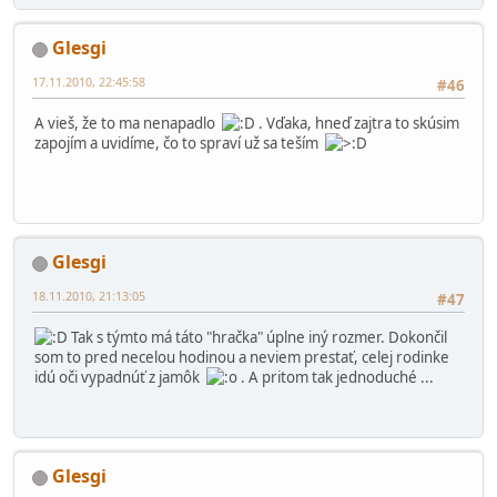
Glesgi
17.11.2010, 22:45:58
#46
A vieš, že to ma nenapadlo
. Vďaka, hneď zajtra to skúsim
zapojím a uvidíme, čo to spraví už sa teším
Glesgi
18.11.2010, 21:13:05
#47
Tak s týmto má táto "hračka" úplne iný rozmer. Dokončil
som to pred necelou hodinou a neviem prestať, celej rodinke
idú oči vypadnúť z jamôk
. A pritom tak jednoduché ...
Glesgi