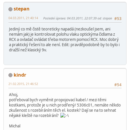
stepan
04.03.2011, 21:40:14
Poslední úprava
: 04.03.2011, 22:07:39 od: stepan
#53
Jediný co mě čistě teoreticky napadá (nezkoušel jsem, ani
nemám jak) je kontrolovat polohu vlaku optickýma čidlama z
RCX a ovladač ovládat třeba motorem pomocí RCX. Moc dobrý
a praktický řešení to ale není. Edit: pravděpodobně by to bylo i
dražší než klasický 9v.
kindr
21.02.2015, 21:46:52
#54
Ahoj,
potřeboval bych vyměnit propojovací kabel / mezi těmi
kostkami, protože je u nich prodřený/ 5306c01, nemáte někdo
zkušenost s rozebíráním těch el. kostek? Dají se na to sehnat
nějaké kleště na rozebírání?
Michal