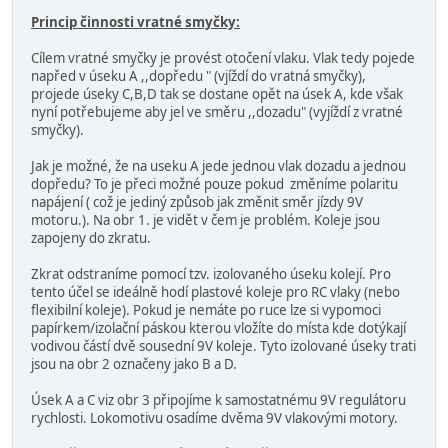
Princip činnosti vratné smyčky:
Cílem vratné smyčky je provést otočení vlaku. Vlak tedy pojede
napřed v úseku A ,,dopředu " (vjíždí do vratná smyčky),
projede úseky C,B,D tak se dostane opět na úsek A, kde však
nyní potřebujeme aby jel ve směru ,,dozadu" (vyjíždí z vratné
smyčky).
Jak je možné, že na useku A jede jednou vlak dozadu a jednou
dopředu? To je přeci možné pouze pokud změníme polaritu
napájení ( což je jediný způsob jak změnit směr jízdy 9V
motoru.). Na obr 1. je vidět v čem je problém. Koleje jsou
zapojeny do zkratu.
Zkrat odstraníme pomocí tzv. izolovaného úseku kolejí. Pro
tento účel se ideálně hodí plastové koleje pro RC vlaky (nebo
flexibilní koleje). Pokud je nemáte po ruce lze si vypomoci
papírkem/izolační páskou kterou vložíte do místa kde dotýkají
vodivou částí dvě sousední 9V koleje. Tyto izolované úseky trati
jsou na obr 2 označeny jako B a D.
Úsek A a C viz obr 3 připojíme k samostatnému 9V regulátoru
rychlosti. Lokomotivu osadíme dvěma 9V vlakovými motory.