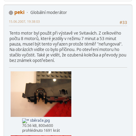
peki
Globální moderátor
15.06.2007, 19:38:03
#33
Tento motor byl použit při výstavě ve Svitavách. Z celkového
počtu 8 motorů, které jezdily v režimu 7 minut a 53 minut
pauza, musel být tento vyřazen protože téměř "nefungoval".
Na obrázcích vidíte co bylo příčinou. Po otevření motoru ho
stačilo vyčistit. Také je vidět, že ozubená kolečka a převody jsou
bez známek opotřebení.
sběrače.jpg
70.56 kB, 800x600
prohlédnuto 1691 krát