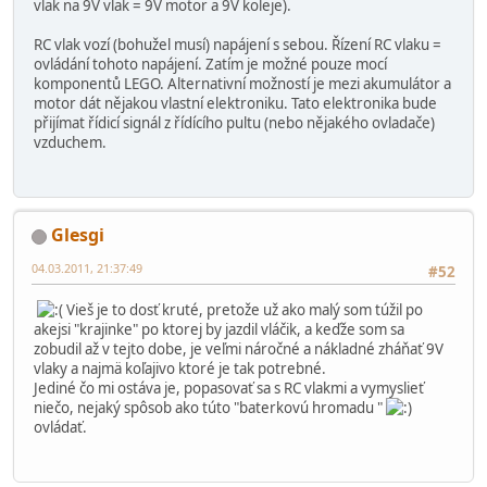
vlak na 9V vlak = 9V motor a 9V koleje).
RC vlak vozí (bohužel musí) napájení s sebou. Řízení RC vlaku =
ovládání tohoto napájení. Zatím je možné pouze mocí
komponentů LEGO. Alternativní možností je mezi akumulátor a
motor dát nějakou vlastní elektroniku. Tato elektronika bude
přijímat řídicí signál z řídícího pultu (nebo nějakého ovladače)
vzduchem.
Glesgi
04.03.2011, 21:37:49
#52
Vieš je to dosť kruté, pretože už ako malý som túžil po
akejsi "krajinke" po ktorej by jazdil vláčik, a keďže som sa
zobudil až v tejto dobe, je veľmi náročné a nákladné zháňať 9V
vlaky a najmä koľajivo ktoré je tak potrebné.
Jediné čo mi ostáva je, popasovať sa s RC vlakmi a vymyslieť
niečo, nejaký spôsob ako túto "baterkovú hromadu "
ovládať.