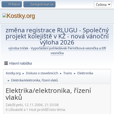
Přihlásit
Zaregistrovat se
změna registrace RLUGU
-
Společný
projekt kolejiště v KŽ
-
nová vánoční
výloha 2026
výroba triček
-
Vypořádání pohledávek Perníčková vesnička a Elfí
vesnička
Hlavní nabídka
Kostky.org
Diskuse o stavebnicích
Trains
Elektronika
►
►
►
Elektrika/elektronika, řízení vlaků
►
Elektrika/elektronika, řízení
vlaků
Založil peki, 12.11.2006, 21:33:08
0 Uživatelé a 1 Host prohlíží toto téma.