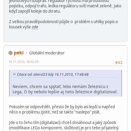
jednotlivých souprav. regulátor rychlosti má proudovou
pojistku, odpojí trafo, ledka regulátoru svítí matně zeleně. Jako
když zapojíš koleje do zkratu.
Z velkou pravděpodobností půjde o problém s uhlíky popis o
kousek výše
zde
peki
Globální moderátor
16.11.2010, 18:52:29
#42
Citace od: okerol23 kdy 16.11.2010, 17:48:48
Neviem, chcem sa spýtať, lebo nemám železnicu z
Lega, či by nebolo lepšie aj tieto železnice digitalizovať.
Pokusím se odpovědět, přesto že by bylo asi lepší si napřed
něco o problému zjistit, než se takto "naslepo" ptát.
Jde o to čeho tím (digitalizací) chceš dosáhnout a jaký způsob
(modifikace LEGo komponent, složitost) je pro tebe přijatelný.