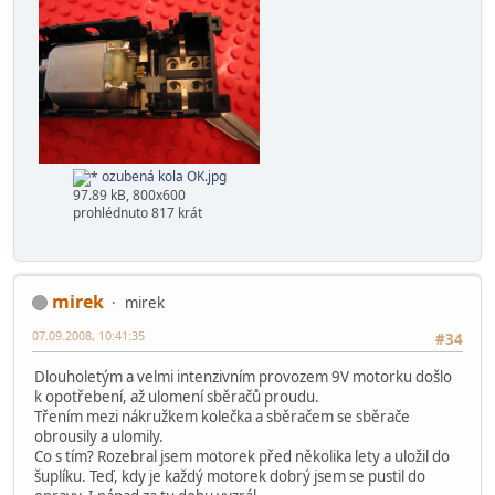
ozubená kola OK.jpg
97.89 kB, 800x600
prohlédnuto 817 krát
mirek
mirek
07.09.2008, 10:41:35
#34
Dlouholetým a velmi intenzivním provozem 9V motorku došlo
k opotřebení, až ulomení sběračů proudu.
Třením mezi nákružkem kolečka a sběračem se sběrače
obrousily a ulomily.
Co s tím? Rozebral jsem motorek před několika lety a uložil do
šuplíku. Teď, kdy je každý motorek dobrý jsem se pustil do