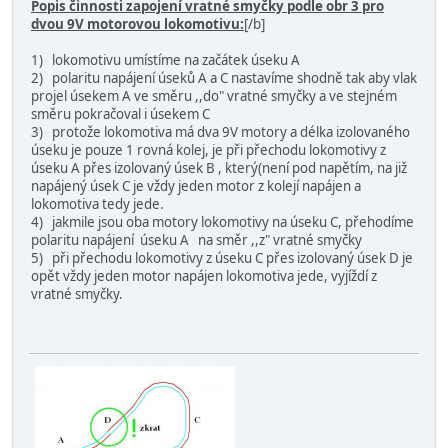
Popis činnosti zapojení vratné smyčky podle obr 3 pro
dvou 9V motorovou lokomotivu:
[/b]
1) lokomotivu umístíme na začátek úseku A
2) polaritu napájení úseků A a C nastavíme shodně tak aby vlak
projel úsekem A ve směru ,,do" vratné smyčky a ve stejném
směru pokračoval i úsekem C
3) protože lokomotiva má dva 9V motory a délka izolovaného
úseku je pouze 1 rovná kolej, je při přechodu lokomotivy z
úseku A přes izolovaný úsek B , který(není pod napětím, na již
napájený úsek C je vždy jeden motor z kolejí napájen a
lokomotiva tedy jede.
4) jakmile jsou oba motory lokomotivy na úseku C, přehodíme
polaritu napájení úseku A na směr ,,z" vratné smyčky
5) při přechodu lokomotivy z úseku C přes izolovaný úsek D je
opět vždy jeden motor napájen lokomotiva jede, vyjíždí z
vratné smyčky.