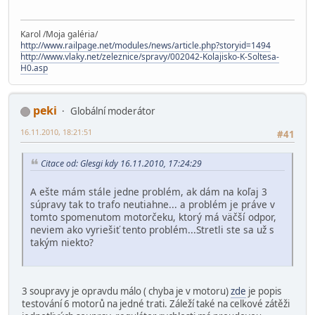
Karol /Moja galéria/
http://www.railpage.net/modules/news/article.php?storyid=1494
http://www.vlaky.net/zeleznice/spravy/002042-Kolajisko-K-Soltesa-
H0.asp
peki
Globální moderátor
16.11.2010, 18:21:51
#41
Citace od: Glesgi kdy 16.11.2010, 17:24:29
A ešte mám stále jedne problém, ak dám na koľaj 3
súpravy tak to trafo neutiahne... a problém je práve v
tomto spomenutom motorčeku, ktorý má väčší odpor,
neviem ako vyriešiť tento problém...Stretli ste sa už s
takým niekto?
3 soupravy je opravdu málo ( chyba je v motoru)
zde
je popis
testování 6 motorů na jedné trati. Záleží také na celkové zátěži