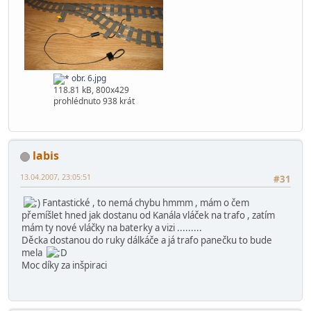
obr. 6.jpg
118.81 kB, 800x429
prohlédnuto 938 krát
labis
13.04.2007, 23:05:51
#31
Fantastické , to nemá chybu hmmm , mám o čem
přemíšlet hned jak dostanu od Kanála vláček na trafo , zatím
mám ty nové vláčky na baterky a vizi .........
Děcka dostanou do ruky dálkáče a já trafo panečku to bude
mela
Moc díky za inšpiraci