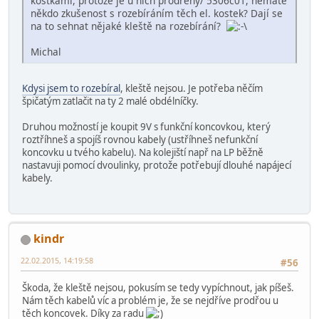
kostkami, protože je u nich prodřený/ 5306c01, nemáte
někdo zkušenost s rozebíráním těch el. kostek? Dají se
na to sehnat nějaké kleště na rozebírání?
Michal
Kdysi jsem to rozebíral
, kleště nejsou. Je potřeba něčím
špičatým zatlačit na ty 2 malé obdélníčky.
Druhou možností je koupit 9V s funkční koncovkou, který
roztříhneš a spojíš rovnou kabely (ustříhneš nefunkční
koncovku u tvého kabelu). Na kolejiští např na LP běžně
nastavuji pomocí dvoulinky, protože potřebují dlouhé napájecí
kabely.
kindr
22.02.2015, 14:19:58
#56
Škoda, že kleště nejsou, pokusím se tedy vypíchnout, jak píšeš.
Nám těch kabelů víc a problém je, že se nejdříve prodřou u
těch koncovek. Díky za radu