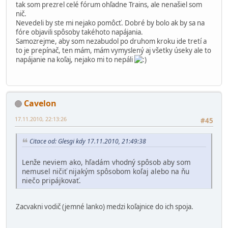
tak som prezrel celé fórum ohľadne Trains, ale nenašiel som
nič.
Nevedeli by ste mi nejako pomôcť. Dobré by bolo ak by sa na
fóre objavili spôsoby takéhoto napájania.
Samozrejme, aby som nezabudol po druhom kroku ide tretí a
to je prepínač, ten mám, mám vymyslený aj všetky úseky ale to
napájanie na koľaj, nejako mi to nepáli
Cavelon
17.11.2010, 22:13:26
#45
Citace od: Glesgi kdy 17.11.2010, 21:49:38
Lenže neviem ako, hľadám vhodný spôsob aby som
nemusel ničiť nijakým spôsobom koľaj alebo na ňu
niečo pripájkovať.
Zacvakni vodič (jemné lanko) medzi koľajnice do ich spoja.