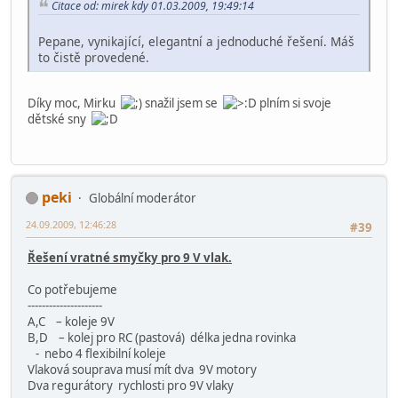
Citace od: mirek kdy 01.03.2009, 19:49:14
Pepane, vynikající, elegantní a jednoduché řešení. Máš
to čistě provedené.
Díky moc, Mirku
snažil jsem se
plním si svoje
dětské sny
peki
Globální moderátor
24.09.2009, 12:46:28
#39
Řešení vratné smyčky pro 9 V vlak.
Co potřebujeme
---------------------
A,C – koleje 9V
B,D – kolej pro RC (pastová) délka jedna rovinka
- nebo 4 flexibilní koleje
Vlaková souprava musí mít dva 9V motory
Dva regurátory rychlosti pro 9V vlaky