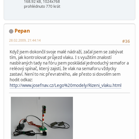
168.92 kB, 1024x768
prohlédnuto 770 krát
Pepan
28.02.2009, 21:44:14
#36
Když jsem dokončil svoje malé nádraží, začal jsem se zabývat
tím, jak kontrolovat průjezd vlaku. I s využitím znalostí
nasbíraných tady na fóru jsem poskládal jednoduchý semafor a
reléový spínač, který zajistí, že vlak na semaforu vždycky
zastaví. Není to nic převratného, ale přesto si dovolím sem
hodit odkaz:
http://www.josefnav.cz/Lego%20modely/Rizeni_vlaku.html