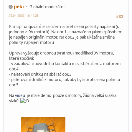
peki
Globální moderátor
24.04.2007, 16:44:28
#32
Princip fungování je založen na přehození polarity napájení (u
jednoho z 9V motorů). Na obr.1 je naznačeno jakým způsobem
je napájen originální motor. Na obr.2 je pak ukázána změna
polarity napájení motoru
Úprava vyžaduje drobnou (vratnou) modifikaci 9V motoru,
která spočívá:
- v zaizolování původního kontaktu mezi sběračem a motorem
obr.4
- naletování drátku na sběrač obr.3
- přiletování drátků k motoru, tak aby byla prohozena polarita
obr.5
Na
videu
je malé demo pouze s motory, žádná velká srážka
vlaků