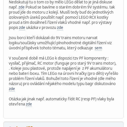
Nediskutuji tu o tom co by mělo LEGo dělat to je jiná diskuse
např.
zde
Pokud se bavíme o starém dobrém 9V systému. tak
proud jde do motoru z kolejí. Musíš tedy buď do jednotlivých
izolovaných úseků pouštět např. pomocí LEGO RCX kostky
proud a tím dosáhneš řízení vlaků vhodné např. pro výstavy
popis
zde
ukázka v provozu
zde
Jsou borci kteří dokázali do 9V trains motoru narvat
logiku/součásky umožňující plnohodnotné digitální řízení viz
úvodní příspěvek tohoto tématu, který odkazuje
sem
V současné době má LEGo k dispozici tzv PF komponenty :
vysílač, přijímač, RC motor (funguje pro starý 9V trains motor),
. Koleje jsou plastové, protože napájení je z PF akumulátoru
nebo bateri boxu. Tím LEGo na úrovni hračky (pro děti) vyřešilo
problém řízení vlaků. Bohužel toto řízení je vhodné (dle mého
názoru) pro ovládání nějakého modelu typu bagr diskutováno
zde
Otázka jak jinak např. automaticky řídit RC (resp PF) vlaky byla
otevřena
zde