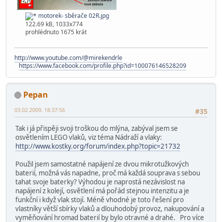
motorek- sběrače 02R.jpg
122.69 kB, 1033x774
prohlédnuto 1675 krát
http://www.youtube.com/@mirekendrle
https://www.facebook.com/profile.php?id=100076146528209
Pepan
03.02.2009, 18:37:56
#35
Tak i já přispěji svoji troškou do mlýna, zabýval jsem se
osvětlením LEGO vlaků, viz téma Nádraží a vlaky:
http://www.kostky.org/forum/index.php?topic=21732
Použil jsem samostatné napájení ze dvou mikrotužkových
baterií, možná vás napadne, proč má každá souprava s sebou
tahat svoje baterky? Výhodou je naprostá nezávislost na
napájení z kolejí, osvětlení má pořád stejnou intenzitu a je
funkční i když vlak stojí. Méně vhodné je toto řešení pro
vlastníky větší sbírky vlaků a dlouhodobý provoz, nakupování a
vyměňování hromad baterií by bylo otravné a drahé. Pro více