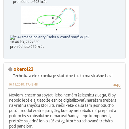
prohlédnuto 693 krát
4) změna polarity úseku A vratné smyčky.JPG
18.46 kB, 712x339
prohlédnuto 679 krát
okerol23
Technika a elektronika je skutočne to, čo ma strašne baví
16.11.2010, 17:48:48
#40
Neviem, chcem sa spýtať, lebo nemám železnicu z Lega, či by
nebolo lepšie aj tieto železnice digitalizovať /narážam trebárs
na vratnú smyčku ktorú tu riešil Peki/ dá sa tam jednoducho
použiť modul vratnej smyčky, kde by netrebalo nič prepínať a
pritom by sa absolútne nenarušil žiadny Lego komponent,
pretože sa jedná len o súčiastky, ktoré su schované trebárs
pod panelom.