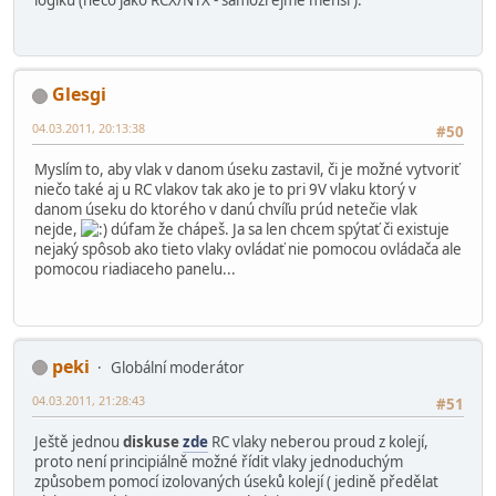
Glesgi
04.03.2011, 20:13:38
#50
Myslím to, aby vlak v danom úseku zastavil, či je možné vytvoriť
niečo také aj u RC vlakov tak ako je to pri 9V vlaku ktorý v
danom úseku do ktorého v danú chvíľu prúd netečie vlak
nejde,
dúfam že chápeš. Ja sa len chcem spýtať či existuje
nejaký spôsob ako tieto vlaky ovládať nie pomocou ovládača ale
pomocou riadiaceho panelu...
peki
Globální moderátor
04.03.2011, 21:28:43
#51
Ještě jednou
diskuse
zde
RC vlaky neberou proud z kolejí,
proto není principiálně možné řídit vlaky jednoduchým
způsobem pomocí izolovaných úseků kolejí ( jedině předělat