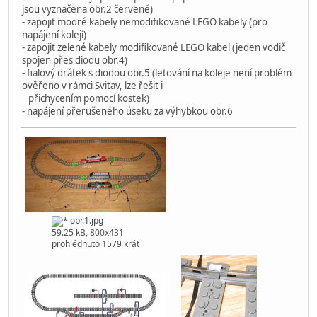
jsou vyznačena obr.2 červeně)
- zapojit modré kabely nemodifikované LEGO kabely (pro
napájení kolejí)
- zapojit zelené kabely modifikované LEGO kabel (jeden vodič
spojen přes diodu obr.4)
- fialový drátek s diodou obr.5 (letování na koleje není problém
ověřeno v rámci Svitav, lze řešit i
přichycením pomocí kostek)
- napájení přerušeného úseku za výhybkou obr.6
obr.1.jpg
59.25 kB, 800x431
prohlédnuto 1579 krát