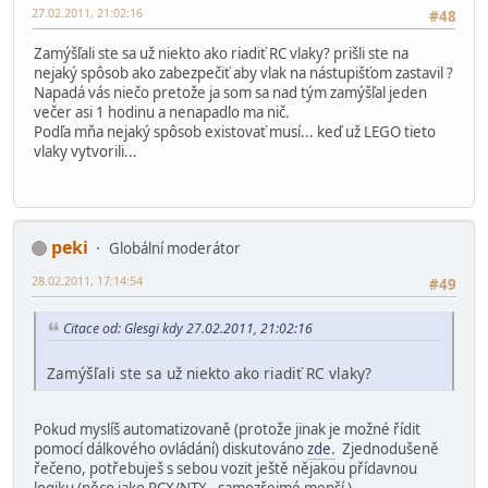
27.02.2011, 21:02:16
#48
Zamýšľali ste sa už niekto ako riadiť RC vlaky? prišli ste na
nejaký spôsob ako zabezpečiť aby vlak na nástupišťom zastavil ?
Napadá vás niečo pretože ja som sa nad tým zamýšľal jeden
večer asi 1 hodinu a nenapadlo ma nič.
Podľa mňa nejaký spôsob existovať musí... keď už LEGO tieto
vlaky vytvorili...
peki
Globální moderátor
28.02.2011, 17:14:54
#49
Citace od: Glesgi kdy 27.02.2011, 21:02:16
Zamýšľali ste sa už niekto ako riadiť RC vlaky?
Pokud myslíš automatizovaně (protože jinak je možné řídit
pomocí dálkového ovládání) diskutováno
zde.
Zjednodušeně
řečeno, potřebuješ s sebou vozit ještě nějakou přídavnou
logiku (něco jako RCX/NTX - samozřejmé menší ).