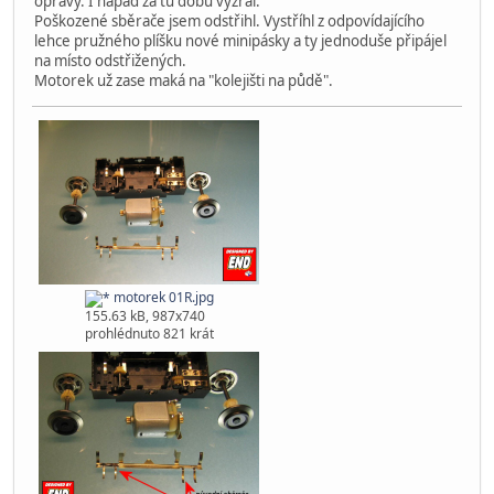
opravy. I nápad za tu dobu vyzrál.
Poškozené sběrače jsem odstřihl. Vystříhl z odpovídajícího
lehce pružného plíšku nové minipásky a ty jednoduše připájel
na místo odstřižených.
Motorek už zase maká na "kolejišti na půdě".
motorek 01R.jpg
155.63 kB, 987x740
prohlédnuto 821 krát