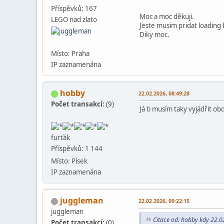
Příspěvků: 167
Moc a moc děkuji.
LEGO nad zlato
Jeste musim pridat loading 
Diky moc.
Místo: Praha
IP zaznamenána
hobby
22.02.2026, 08:49:28
Počet transakcí:
(
9
)
Já ti musím taky vyjádřit ob
furťák
Příspěvků: 1 144
Místo: Písek
IP zaznamenána
juggleman
22.02.2026, 09:22:15
juggleman
Citace od: hobby kdy 22.0
Počet transakcí:
(
0
)