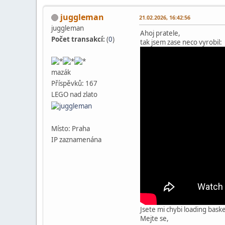
juggleman
21.02.2026, 16:42:56
juggleman
Ahoj pratele,
Počet transakcí:
(
0
)
tak jsem zase neco vyrobil:
mazák
Příspěvků: 167
LEGO nad zlato
Místo: Praha
IP zaznamenána
Jsete mi chybi loading bask
Mejte se,