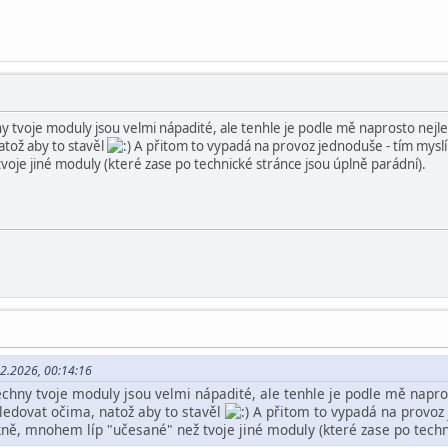
 tvoje moduly jsou velmi nápadité, ale tenhle je podle mě naprosto nejle
atož aby to stavěl
A přitom to vypadá na provoz jednoduše - tím myslím
oje jiné moduly (které zase po technické stránce jsou úplně parádní).
02.2026, 00:14:16
chny tvoje moduly jsou velmi nápadité, ale tenhle je podle mě napros
ledovat očima, natož aby to stavěl
A přitom to vypadá na provoz 
kně, mnohem líp "učesané" než tvoje jiné moduly (které zase po techn