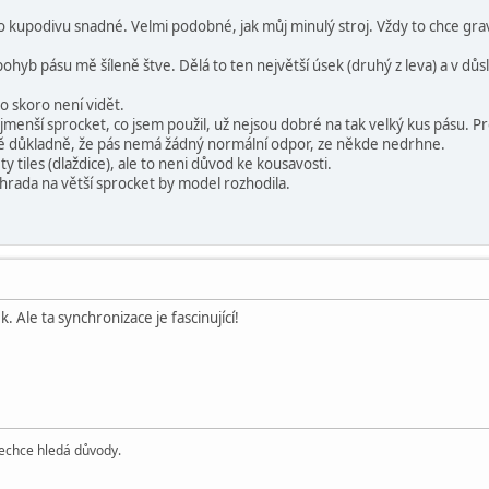
 kupodivu snadné. Velmi podobné, jak můj minulý stroj. Vždy to chce grav
hyb pásu mě šíleně štve. Dělá to ten největší úsek (druhý z leva) a v důsl
to skoro není vidět.
menší sprocket, co jsem použil, už nejsou dobré na tak velký kus pásu. Pr
ně důkladně, že pás nemá žádný normální odpor, ze někde nedrhne.
ty tiles (dlaždice), ale to neni důvod ke kousavosti.
áhrada na větší sprocket by model rozhodila.
ek. Ale ta synchronizace je fascinující!
echce hledá důvody.