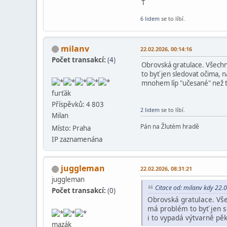
T
6 lidem
se to líbí.
milanv
22.02.2026, 00:14:16
Počet transakcí:
(
4
)
Obrovská gratulace. Všechny
to byť jen sledovat očima, n
mnohem líp "učesané" než tv
furťák
Příspěvků: 4 803
2 lidem
se to líbí.
Milan
Pán na Žlutém hradě
Místo: Praha
IP zaznamenána
juggleman
22.02.2026, 08:31:21
juggleman
Citace od: milanv kdy 22.
Počet transakcí:
(
0
)
Obrovská gratulace. Vše
má problém to byť jen s
i to vypadá výtvarně pě
mazák