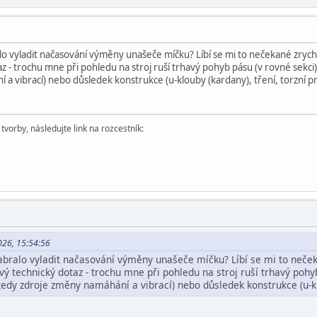
alo vyladit načasování výměny unašeče míčku? Líbí se mi to nečekané zrychl
z - trochu mne při pohledu na stroj ruší trhavý pohyb pásu (v rovné sekci)
a vibrací) nebo důsledek konstrukce (u-klouby (kardany), tření, torzní p
vorby, následujte link na rozcestník:
026, 15:54:56
zabralo vyladit načasování výměny unašeče míčku? Líbí se mi to neček
ý technický dotaz - trochu mne při pohledu na stroj ruší trhavý pohyb
edy zdroje změny namáhání a vibrací) nebo důsledek konstrukce (u-klo