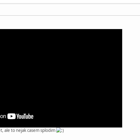
et, ale to nejak casem splodim