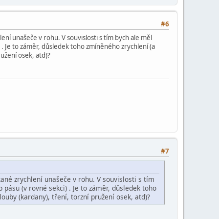
#6
ení unašeče v rohu. V souvislosti s tím bych ale měl
 . Je to záměr, důsledek toho zmíněného zrychlení (a
ružení osek, atd)?
#7
ané zrychlení unašeče v rohu. V souvislosti s tím
 pásu (v rovné sekci) . Je to záměr, důsledek toho
uby (kardany), tření, torzní pružení osek, atd)?