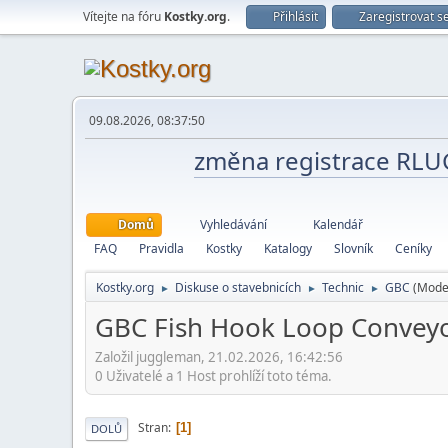
Vítejte na fóru
Kostky.org
.
Přihlásit
Zaregistrovat s
09.08.2026, 08:37:50
změna registrace RL
Domů
Vyhledávání
Kalendář
FAQ
Pravidla
Kostky
Katalogy
Slovník
Ceníky
Kostky.org
Diskuse o stavebnicích
Technic
GBC
(Mode
►
►
►
GBC Fish Hook Loop Convey
Založil juggleman, 21.02.2026, 16:42:56
0 Uživatelé a 1 Host prohlíží toto téma.
Stran
1
DOLŮ