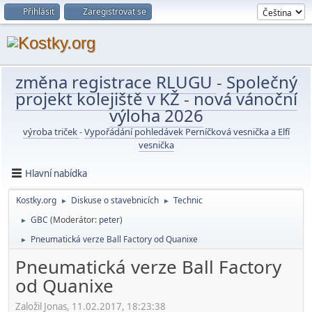
Přihlásit
Zaregistrovat se
změna registrace RLUGU
-
Společný
projekt kolejiště v KŽ
-
nová vánoční
výloha 2026
výroba triček
-
Vypořádání pohledávek Perníčková vesnička a Elfí
vesnička
Hlavní nabídka
Kostky.org
Diskuse o stavebnicích
Technic
►
►
GBC
(Moderátor:
peter
)
►
Pneumatická verze Ball Factory od Quanixe
►
Pneumatická verze Ball Factory
od Quanixe
Založil Jonas, 11.02.2017, 18:23:38