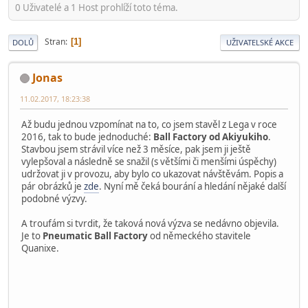
0 Uživatelé a 1 Host prohlíží toto téma.
Stran
1
DOLŮ
UŽIVATELSKÉ AKCE
Jonas
11.02.2017, 18:23:38
Až budu jednou vzpomínat na to, co jsem stavěl z Lega v roce
2016, tak to bude jednoduché:
Ball Factory od Akiyukiho
.
Stavbou jsem strávil více než 3 měsíce, pak jsem ji ještě
vylepšoval a následně se snažil (s většími či menšími úspěchy)
udržovat ji v provozu, aby bylo co ukazovat návštěvám. Popis a
pár obrázků je
zde
. Nyní mě čeká bourání a hledání nějaké další
podobné výzvy.
A troufám si tvrdit, že taková nová výzva se nedávno objevila.
Je to
Pneumatic Ball Factory
od německého stavitele
Quanixe.