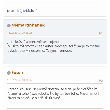
Jonas -
Můj Brickshelf
444martinhanak
16.02.2017, 09:23:25
#1
Je to krásně a precizně sestrojeno.
Musí to být "mozek", ten autor. Nechápu totiž, jak je to možné
ovládat bez Mindstormu. Ta synchronizace.
Foton
16.02.2017, 10:00:32
#2
Parádní kousek. Nejvíc mě dostalo, že si dal práci s otáčením
"dlaně" u toho 4axis robota. Šlo by to i bez toho. Pneumatické
řízení to povyšuje o další tři úrovně.