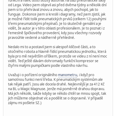
funkční a navíc dosti složitý automat na bázi pneumatické sady
od Lega. Video jsem objevil asi před dvěma týdny a několik dní
jsem si to přehrával znovu a znovu, abych pochopil, jak to
funguje. Dokonce jsem si kreslil i diagramy, než jsem zjistil, jak
je možné řídit tolik pneumatických prvků (celkem 12) pouhými
třemi pneumatickými přepínači. Je to skutečně geniální a je
vidět, že autor je v této oblasti profesionálem. Je to poznat i z
řemeslně špičkového provedení, kdy jsou všechny rozvody
pravoúhle vedené a nádherně přehledné.
Nedalo mi to a postavil jsem si alespoň klíčové části, a to
otočného robota a hlavně řídící pneumatickou jednotku, která
byla pro mě největším oříškem, protože ve videu z ní není moc
vidět. Teď ještě dávám dohromady funkční kompresor se
čtyřmi malými pumpičkami podle vlastního návrhu.
Uvažuji i o pořízení originálního
manometru
, i když pro
samotnou funkci není třeba. K pneumatickým systémům ale
tak nějak patří. Jsou ale docela drahé. Nejlevnější je za 412 Kč
na BL u Magic Magnuse. Jenže má poměrně drahou dopravu.
Má jich několik, takže kdyby se někdo chtěl se mnou spojit, tak
jich můžeme objednat víc a podělit se o dopravné. V případě
zájmu mi pošlete SZ.)