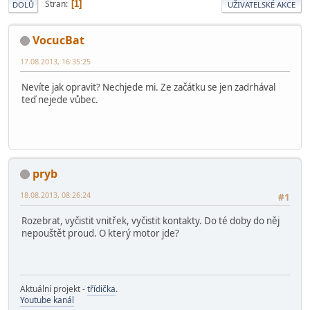
Stran
1
DOLŮ
UŽIVATELSKÉ AKCE
VocucBat
17.08.2013, 16:35:25
Nevíte jak opravit? Nechjede mi. Ze začátku se jen zadrhával
teď nejede vůbec.
pryb
18.08.2013, 08:26:24
#1
Rozebrat, vyčistit vnitřek, vyčistit kontakty. Do té doby do něj
nepouštět proud. O který motor jde?
Aktuální projekt -
třídička
.
Youtube kanál