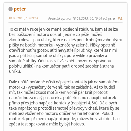
peter
18.08.2013, 10:09:14
Poslední úprava
: 18.08.2013, 10:10:46 od: peter
#4
To co máš v ruce je více méně poslední stádium, kam až se lze
bez poškození motoru dostat. Jediné co ještě můžeš
zkontrolovat jsou uhlíky, které najdeš pod drobnými zahnutými
plíšky na bocích motorku - vyznačeny zeleně. Plíšky opatrně
otevři ohnutím (pozor, ať ti nevystřelí pružinky, které za nimi
jsou a přitlačují samotné uhlíky), poté vyklep pružinky a
samotné uhlíky. Očisti a vrať vše zpět - pozor na správnou
polohu uhlíků - na komutátor patří drobně zaoblená strana
uhlíku.
Dále určitě pořádně očisti nápajecí kontakty jak na samotném
motorku - vyznačeny červeně, tak na základně. Až to budeš
mít, tak můžeš zkusit motůrkem volně pár krát protočit
naprázdno za malý pastorek a poté zkusmo napojit motorek
přímo přes jeho napájecí kontakty (napájení 4,5V). Dále bych
také naprázdno protočil samotné převody v chasi, které by se
měli bez vloženého motoru otáčen velmi lehounce. Pokud
motorek po přímém napájení pojede, můžeš ho vrátit do chasi
zpět a test opakovat a mělo by být hotovo.