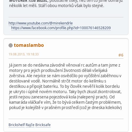
MOTOREK TIŠE BĚŽEL
, podstatně tišeji, než ten co jsme doma již
několik let měli. Stáří obou motorků však bylo stejné.
http://www.youtube.com/@mirekendrle
https://www.facebook.com/profile.php?id=100076146528209
tomaslambo
19.08.2013, 19:18:33
#6
Já jsem se do nedávna závodně věnoval rc autům a tam jsme z
motory pro jejich prodloužení životnosti dělali všelijaká
zvěrstva. Ale nejvíce se nám osvědčilo po vyčištění zaběhnou v
destilované vodě. Normálně strčit motor do kelímku s
destilkou a připojit baterku. To by člověk nevěřil kolik bordelu
je ukryto i úplně novém motoru. Taky bych zkusil zkontrolovat,
jestli nejsou zanesena pojezdová kola (nalepený prach). Od
kamaráda vláčkaře vím, že to bývá celkem častým problémem,
pokud je kolejiště v prašném prostředí (což je dneska kdekoliv)
Brickshelf
Rajče
Bricksafe