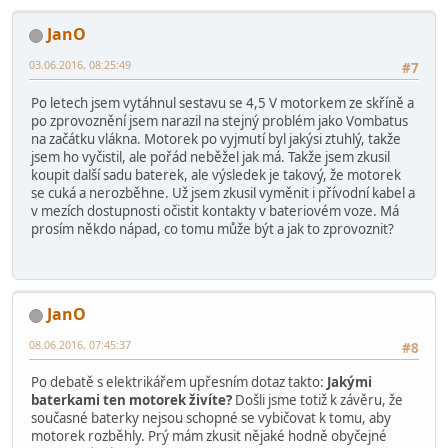
JanO
03.06.2016, 08:25:49
#7
Po letech jsem vytáhnul sestavu se 4,5 V motorkem ze skříně a
po zprovoznění jsem narazil na stejný problém jako Vombatus
na začátku vlákna. Motorek po vyjmutí byl jakýsi ztuhlý, takže
jsem ho vyčistil, ale pořád neběžel jak má. Takže jsem zkusil
koupit další sadu baterek, ale výsledek je takový, že motorek
se cuká a nerozběhne. Už jsem zkusil vyměnit i přívodní kabel a
v mezích dostupnosti očistit kontakty v bateriovém voze. Má
prosím někdo nápad, co tomu může být a jak to zprovoznit?
JanO
08.06.2016, 07:45:37
#8
Po debatě s elektrikářem upřesním dotaz takto:
Jakými
baterkami ten motorek živíte?
Došli jsme totiž k závěru, že
současné baterky nejsou schopné se vybičovat k tomu, aby
motorek rozběhly. Prý mám zkusit nějaké hodně obyčejné