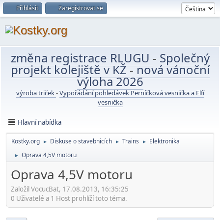
Přihlásit
Zaregistrovat se
změna registrace RLUGU
-
Společný
projekt kolejiště v KŽ
-
nová vánoční
výloha 2026
výroba triček
-
Vypořádání pohledávek Perníčková vesnička a Elfí
vesnička
Hlavní nabídka
Kostky.org
Diskuse o stavebnicích
Trains
Elektronika
►
►
►
Oprava 4,5V motoru
►
Oprava 4,5V motoru
Založil VocucBat, 17.08.2013, 16:35:25
0 Uživatelé a 1 Host prohlíží toto téma.