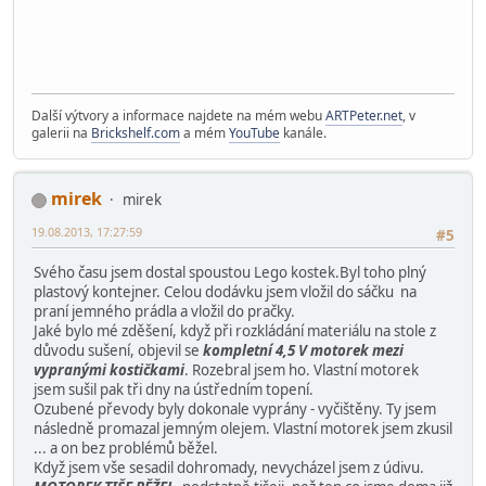
Další výtvory a informace najdete na mém webu
ARTPeter.net
, v
galerii na
Brickshelf.com
a mém
YouTube
kanále.
mirek
mirek
19.08.2013, 17:27:59
#5
Svého času jsem dostal spoustou Lego kostek.Byl toho plný
plastový kontejner. Celou dodávku jsem vložil do sáčku na
praní jemného prádla a vložil do pračky.
Jaké bylo mé zděšení, když při rozkládání materiálu na stole z
důvodu sušení, objevil se
kompletní 4,5 V motorek mezi
vypranými kostičkami
. Rozebral jsem ho. Vlastní motorek
jsem sušil pak tři dny na ústředním topení.
Ozubené převody byly dokonale vyprány - vyčištěny. Ty jsem
následně promazal jemným olejem. Vlastní motorek jsem zkusil
... a on bez problémů běžel.
Když jsem vše sesadil dohromady, nevycházel jsem z údivu.