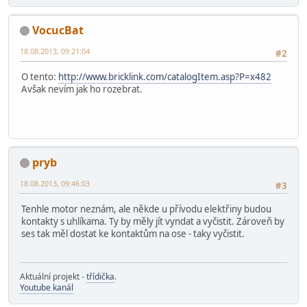
VocucBat
18.08.2013, 09:21:04
#2
O tento:
http://www.bricklink.com/catalogItem.asp?P=x482
Avšak nevím jak ho rozebrat.
pryb
18.08.2013, 09:46:03
#3
Tenhle motor neznám, ale někde u přívodu elektřiny budou
kontakty s uhlíkama. Ty by měly jít vyndat a vyčistit. Zároveň by
ses tak měl dostat ke kontaktům na ose - taky vyčistit.
Aktuální projekt -
třídička
.
Youtube kanál