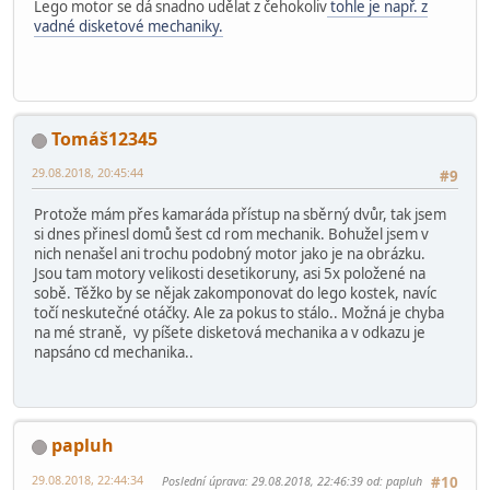
Lego motor se dá snadno udělat z čehokoliv
tohle je např. z
vadné disketové mechaniky.
Tomáš12345
29.08.2018, 20:45:44
#9
Protože mám přes kamaráda přístup na sběrný dvůr, tak jsem
si dnes přinesl domů šest cd rom mechanik. Bohužel jsem v
nich nenašel ani trochu podobný motor jako je na obrázku.
Jsou tam motory velikosti desetikoruny, asi 5x položené na
sobě. Těžko by se nějak zakomponovat do lego kostek, navíc
točí neskutečné otáčky. Ale za pokus to stálo.. Možná je chyba
na mé straně, vy píšete disketová mechanika a v odkazu je
napsáno cd mechanika..
papluh
29.08.2018, 22:44:34
Poslední úprava
: 29.08.2018, 22:46:39 od: papluh
#10