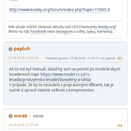
http://www.kostky.org/forum/index.php?topic=15905.0
Kde všude můžeš sledovat aktivity naší LEGO komunity
Kostky.org
?
Mrkni na náš
Facebook
nebo
Instagram
a sdílej, lajkuj, komentuj.
papluh
27.08.2018, 11:02:00
Poslední úprava
: 27.08.2018, 11:09:11 od: papluh
#5
Ak to má byť manuál, skúsil by som sa pozreť po modelárskych
bowdenoch napr
https://www.model-rc.cz/rc-
letadla/prislusenstvi-letadel/bowdeny-a-tahla/
V prípade, že by to nesedelo s pripravenými dĺžkami, tak je
nutné si spraviť vlastné veľkosti z komponentov.
mirek
mirek
28.08.2018, 07:45:48
#6