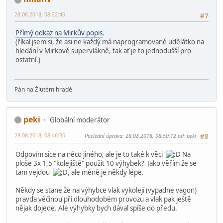
28.08.2018, 08:22:40
#7
Přímý odkaz na Mirkův popis
.
(říkal jsem si, že asi ne každý má naprogramované udělátko na
hledání v Mirkově supervlákně, tak ať je to jednodušší pro
ostatní.)
Pán na Žlutém hradě
peki
Globální moderátor
28.08.2018, 08:46:35
Poslední úprava
: 28.08.2018, 08:50:12 od: peki
#8
Odpovím sice na něco jiného, ale je to také k věci
Na
ploše 3x 1,5 "kolejiště" použít 10 výhybek? Jako věřím že se
tam vejdou
, ale méně je někdy lépe.
Někdy se stane že na výhybce vlak vykolejí (vypadne vagon)
pravda věčinou při dlouhodobém provozu a vlak pak ještě
nějak dojede. Ale výhybky bych dával spíše do předu.