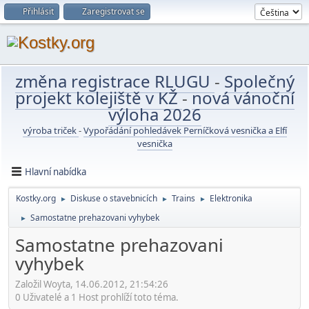
Přihlásit
Zaregistrovat se
změna registrace RLUGU
-
Společný
projekt kolejiště v KŽ
-
nová vánoční
výloha 2026
výroba triček
-
Vypořádání pohledávek Perníčková vesnička a Elfí
vesnička
Hlavní nabídka
Kostky.org
Diskuse o stavebnicích
Trains
Elektronika
►
►
►
Samostatne prehazovani vyhybek
►
Samostatne prehazovani
vyhybek
Založil Woyta, 14.06.2012, 21:54:26
0 Uživatelé a 1 Host prohlíží toto téma.