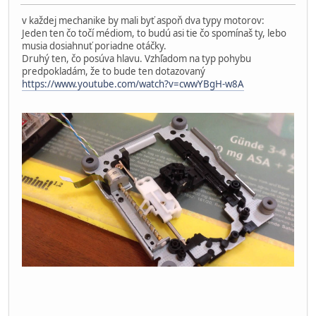
v každej mechanike by mali byť aspoň dva typy motorov:
Jeden ten čo točí médiom, to budú asi tie čo spomínaš ty, lebo
musia dosiahnuť poriadne otáčky.
Druhý ten, čo posúva hlavu. Vzhľadom na typ pohybu
predpokladám, že to bude ten dotazovaný
https://www.youtube.com/watch?v=cwwYBgH-w8A