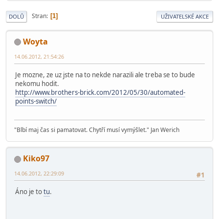
Stran
1
DOLŮ
UŽIVATELSKÉ AKCE
Woyta
14.06.2012, 21:54:26
Je mozne, ze uz jste na to nekde narazili ale treba se to bude
nekomu hodit.
http://www.brothers-brick.com/2012/05/30/automated-
points-switch/
"Blbí maj čas si pamatovat. Chytří musí vymýšlet." Jan Werich
Kiko97
14.06.2012, 22:29:09
#1
Áno je to
tu
.