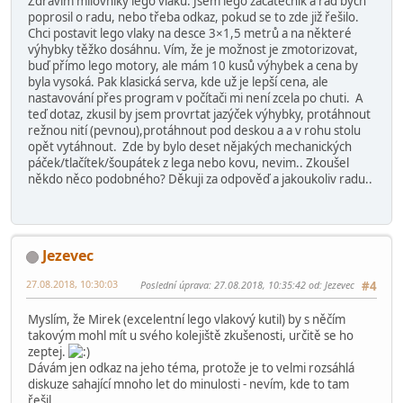
Zdravím milovníky lego vlaků. Jsem lego začátečník a rád bych
poprosil o radu, nebo třeba odkaz, pokud se to zde již řešilo.
Chci postavit lego vlaky na desce 3×1,5 metrů a na některé
výhybky těžko dosáhnu. Vím, že je možnost je zmotorizovat,
buď přímo lego motory, ale mám 10 kusů výhybek a cena by
byla vysoká. Pak klasická serva, kde už je lepší cena, ale
nastavování přes program v počítači mi není zcela po chuti. A
teď dotaz, zkusil by jsem provrtat jazýček výhybky, protáhnout
režnou nití (pevnou),protáhnout pod deskou a a v rohu stolu
opět vytáhnout. Zde by bylo deset nějakých mechanických
páček/tlačítek/šoupátek z lega nebo kovu, nevim.. Zkoušel
někdo něco podobného? Děkuji za odpověď a jakoukoliv radu..
Jezevec
27.08.2018, 10:30:03
Poslední úprava
: 27.08.2018, 10:35:42 od: Jezevec
#4
Myslím, že Mirek (excelentní lego vlakový kutil) by s něčím
takovým mohl mít u svého kolejiště zkušenosti, určitě se ho
zeptej.
Dávám jen odkaz na jeho téma, protože je to velmi rozsáhlá
diskuze sahající mnoho let do minulosti - nevím, kde to tam
řešil.