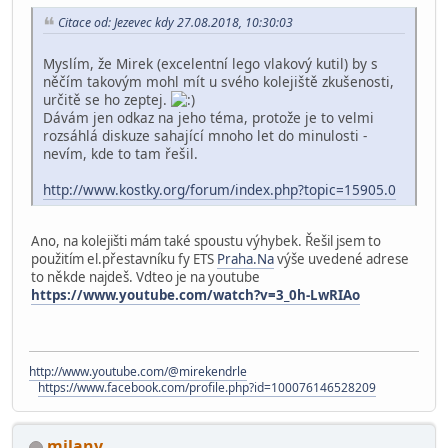
Citace od: Jezevec kdy 27.08.2018, 10:30:03
Myslím, že Mirek (excelentní lego vlakový kutil) by s
něčím takovým mohl mít u svého kolejiště zkušenosti,
určitě se ho zeptej.
Dávám jen odkaz na jeho téma, protože je to velmi
rozsáhlá diskuze sahající mnoho let do minulosti -
nevím, kde to tam řešil.
http://www.kostky.org/forum/index.php?topic=15905.0
Ano, na kolejišti mám také spoustu výhybek. Řešil jsem to
použitím el.přestavníku fy ETS
Praha.Na
výše uvedené adrese
to někde najdeš. Vdteo je na youtube
https://www.youtube.com/watch?v=3_0h-LwRIAo
http://www.youtube.com/@mirekendrle
https://www.facebook.com/profile.php?id=100076146528209
milanv