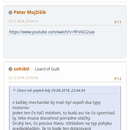
Peter Mojžišík
25.11.2018, 22:54:15
#11
https://www.youtube.com/watch?v=ffrViGC2xas
sohibil
Lizard of Guilt
22.12.2018, 23:02:45
#12
Citace od: papluh kdy 29.08.2018, 22:44:34
v každej mechanike by mali byť aspoň dva typy
motorov:
Jeden ten čo točí médiom, to budú asi tie čo spomínaš
ty, lebo musia dosiahnuť poriadne otáčky.
Druhý ten, čo posúva hlavu. Vzhľadom na typ pohybu
predpokladám, že to bude ten dotazovaný