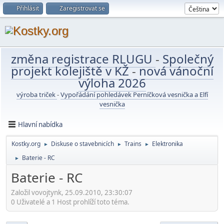
Přihlásit
Zaregistrovat se
změna registrace RLUGU
-
Společný
projekt kolejiště v KŽ
-
nová vánoční
výloha 2026
výroba triček
-
Vypořádání pohledávek Perníčková vesnička a Elfí
vesnička
Hlavní nabídka
Kostky.org
Diskuse o stavebnicích
Trains
Elektronika
►
►
►
Baterie - RC
►
Baterie - RC
Založil vovojtynk, 25.09.2010, 23:30:07
0 Uživatelé a 1 Host prohlíží toto téma.