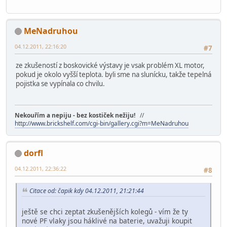
MeNadruhou
04.12.2011, 22:16:20
#7
ze zkušeností z boskovické výstavy je vsak problém XL motor,
pokud je okolo vyšší teplota. byli sme na slunícku, takže tepelná
pojistka se vypínala co chvilu.
Nekouřím a nepiju - bez kostiček nežiju!
//
http://www.brickshelf.com/cgi-bin/gallery.cgi?m=MeNadruhou
dorfl
04.12.2011, 22:36:22
#8
Citace od: čapik kdy 04.12.2011, 21:21:44
ještě se chci zeptat zkušenějších kolegů - vím že ty
nové PF vlaky jsou háklivé na baterie, uvažuji koupit