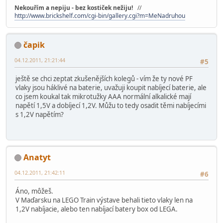
Nekouřím a nepiju - bez kostiček nežiju!
//
http://www.brickshelf.com/cgi-bin/gallery.cgi?m=MeNadruhou
čapik
04.12.2011, 21:21:44
#5
ještě se chci zeptat zkušenějších kolegů - vím že ty nové PF
vlaky jsou háklivé na baterie, uvažuji koupit nabíjecí baterie, ale
co jsem koukal tak mikrotužky AAA normální alkalické mají
napětí 1,5V a dobíjecí 1,2V. Můžu to tedy osadit těmi nabíjecími
s 1,2V napětím?
Anatyt
04.12.2011, 21:42:11
#6
Áno, môžeš.
V Maďarsku na LEGO Train výstave behali tieto vlaky len na
1,2V nabíjacie, alebo ten nabíjací batery box od LEGA.