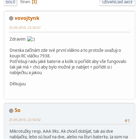
Stran
1
DOLŮ
UŽIVATELSKÉ AKCE
vovojtynk
25.09.2010, 23:30:07
Zdravim
Dneska začínám zde své první vlákno a to protože uvažuji o
koupi RC vláčku 7938.
Potřebuji radu jaké baterie a kolik si pořídit aby vše fungovalo
tak jak má + chci aby bylo možné je nabíjet + pořídit si i
nabíječku a jakou
Děkujuu
5o
25.09.2010, 23:50:42
#1
Mikrotužky resp. AAA 9ks. Ak chceš dobíjať, tak asi dve
nabíjačky, lebo sú buď na dve, alebo na štyri baterky. Ja som na