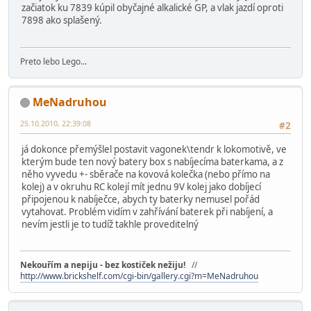
začiatok ku 7839 kúpil obyčajné alkalické GP, a vlak jazdí oproti
7898 ako splašený.
Preto lebo Lego...
MeNadruhou
25.10.2010, 22:39:08
#2
já dokonce přemýšlel postavit vagonek\tendr k lokomotivě, ve
kterým bude ten nový batery box s nabíjecíma baterkama, a z
něho vyvedu +- sběrače na kovová kolečka (nebo přímo na
kolej) a v okruhu RC kolejí mít jednu 9V kolej jako dobíjecí
připojenou k nabíječce, abych ty baterky nemusel pořád
vytahovat. Problém vidím v zahřívání baterek při nabíjení, a
nevím jestli je to tudíž takhle proveditelný
Nekouřím a nepiju - bez kostiček nežiju!
//
http://www.brickshelf.com/cgi-bin/gallery.cgi?m=MeNadruhou