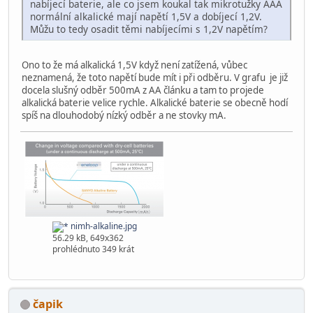
nabíjecí baterie, ale co jsem koukal tak mikrotužky AAA
normální alkalické mají napětí 1,5V a dobíjecí 1,2V.
Můžu to tedy osadit těmi nabíjecími s 1,2V napětím?
Ono to že má alkalická 1,5V když není zatížená, vůbec
neznamená, že toto napětí bude mít i při odběru. V grafu je již
docela slušný odběr 500mA z AA článku a tam to projede
alkalická baterie velice rychle. Alkalické baterie se obecně hodí
spíš na dlouhodobý nízký odběr a ne stovky mA.
nimh-alkaline.jpg
56.29 kB, 649x362
prohlédnuto 349 krát
čapik