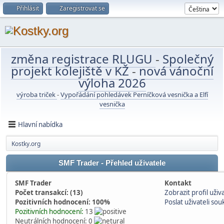
Přihlásit
Zaregistrovat se
změna registrace RLUGU
-
Společný
projekt kolejiště v KŽ
-
nová vánoční
výloha 2026
výroba triček
-
Vypořádání pohledávek Perníčková vesnička a Elfí
vesnička
Hlavní nabídka
Kostky.org
SMF Trader - Přehled uživatele
SMF Trader
Kontakt
Počet transakcí: (13)
Zobrazit profil uživ
Pozitivních hodnocení: 100%
Poslat uživateli s
Pozitivních hodnocení:
13
Neutrálních hodnocení: 0