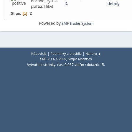
obchod, rychlá
D.
detaily
platba. Díky!
1
2
Stran
Powered by
SMF Trader System
|
|
Nápověda
Podmínky a pravidla
Nahoru ▲
,
SMF 2.1.6 © 2025
Simple Machines
Vytvoření stránky: čas: 0.057 vteřin / dotazů: 15.