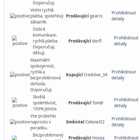
Doporučuji.
Velmi rychlá
Prohlédnout
platba, spolehlivý
Prodávající
gearcs
detaily
zákazník.
Dobrá
komunikace,
Prohlédnout
rychlá platba.
Prodávající
dorfl
detaily
Doporučuji,
děkuji.
Maximální
spokojenost,
rychlá a
Prohlédnout
Kupující
CreAtive_34
bezproblémová
detaily
dohoda.
Doporučuji
Skvělá
Prohlédnout
spolehlivost,
Prodávající
TomB
detaily
100% jistota.
Vse probehlo
Prohlédnout
naprosto v
Směnitel
Colonel32
detaily
poradku.
Bezproblémový
Prodávající
Honza
Prohlédnout