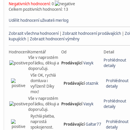
Negativních hodnocení:
0
Celkem pozitivních hodnocení: 13
Udělit hodnocení uživateli merlog
Zobrazit všechna hodnocení
|
Zobrazit hodnocení prodávajících
|
Zo
kupujících
|
Zobrazit hodnocení výměny
Hodnocení
Komentář
Od
Detail
Vše v naprostém
Prohlédnout
pořádku, děkuji a
Prodávající
Vasyk
detaily
doporučuji.
Vše OK, rychlá
domluva i
Prohlédnout
Prodávající
otaznik
vyřízení! Díky
detaily
moc!
Vše v naprostém
Prohlédnout
pořádku, děkuji a
Prodávající
Vasyk
detaily
doporučuji.
Rychlá platba,
naprostá
Prohlédnout
Prodávající
Galtar77
spokojenost.
detaily