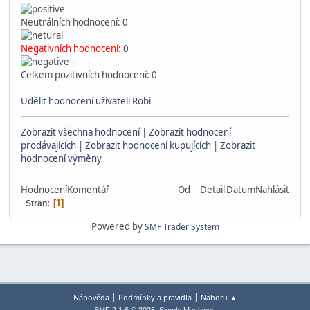
Neutrálních hodnocení: 0
Negativních hodnocení:
0
Celkem pozitivních hodnocení: 0
Udělit hodnocení uživateli Robi
Zobrazit všechna hodnocení
|
Zobrazit hodnocení
prodávajících
|
Zobrazit hodnocení kupujících
|
Zobrazit
hodnocení výměny
Hodnocení
Komentář
Od
Detail
Datum
Nahlásit
1
Stran
Powered by
SMF Trader System
|
|
Nápověda
Podmínky a pravidla
Nahoru ▲