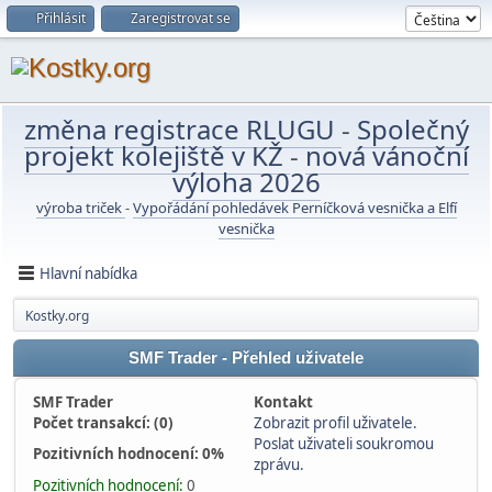
Přihlásit
Zaregistrovat se
změna registrace RLUGU
-
Společný
projekt kolejiště v KŽ
-
nová vánoční
výloha 2026
výroba triček
-
Vypořádání pohledávek Perníčková vesnička a Elfí
vesnička
Hlavní nabídka
Kostky.org
SMF Trader - Přehled uživatele
SMF Trader
Kontakt
Počet transakcí: (0)
Zobrazit profil uživatele.
Poslat uživateli soukromou
Pozitivních hodnocení: 0%
zprávu.
Pozitivních hodnocení:
0