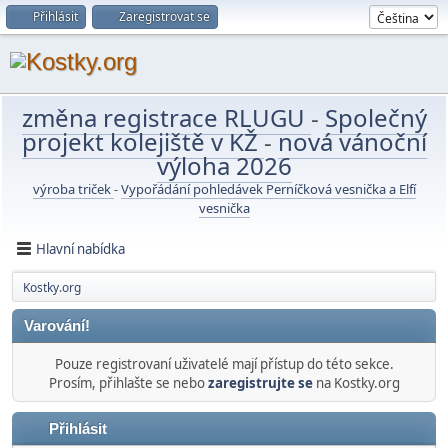
Přihlásit
Zaregistrovat se
změna registrace RLUGU
-
Společný
projekt kolejiště v KŽ
-
nová vánoční
výloha 2026
výroba triček
-
Vypořádání pohledávek Perníčková vesnička a Elfí
vesnička
Hlavní nabídka
Kostky.org
Varování!
Pouze registrovaní uživatelé mají přístup do této sekce.
Prosím, přihlašte se nebo
zaregistrujte se
na Kostky.org
Přihlásit