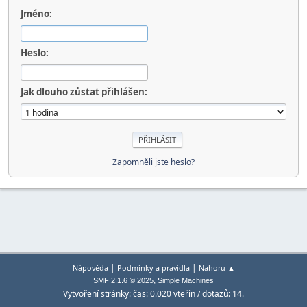
Jméno:
Heslo:
Jak dlouho zůstat přihlášen:
Zapomněli jste heslo?
|
|
Nápověda
Podmínky a pravidla
Nahoru ▲
,
SMF 2.1.6 © 2025
Simple Machines
Vytvoření stránky: čas: 0.020 vteřin / dotazů: 14.