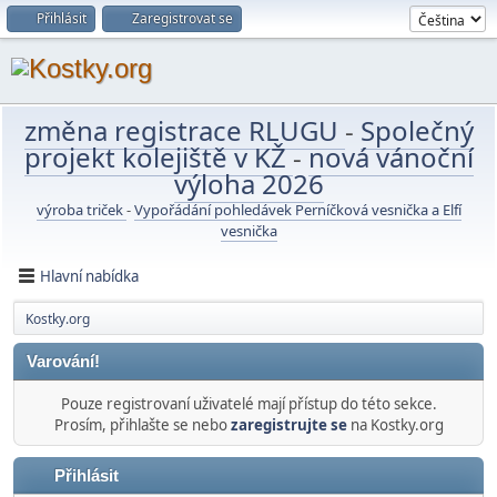
Přihlásit
Zaregistrovat se
změna registrace RLUGU
-
Společný
projekt kolejiště v KŽ
-
nová vánoční
výloha 2026
výroba triček
-
Vypořádání pohledávek Perníčková vesnička a Elfí
vesnička
Hlavní nabídka
Kostky.org
Varování!
Pouze registrovaní uživatelé mají přístup do této sekce.
Prosím, přihlašte se nebo
zaregistrujte se
na Kostky.org
Přihlásit