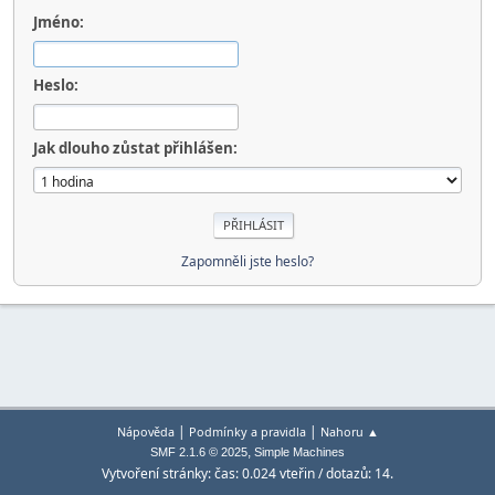
Jméno:
Heslo:
Jak dlouho zůstat přihlášen:
Zapomněli jste heslo?
|
|
Nápověda
Podmínky a pravidla
Nahoru ▲
,
SMF 2.1.6 © 2025
Simple Machines
Vytvoření stránky: čas: 0.024 vteřin / dotazů: 14.