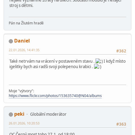
stroj s dětmi.
Pán na Žlutém hradě
Daniel
22.01.2026, 14:41:35
#362
Také netrvám na vrácení v postaveném stavu .
I když místo
igelitky bych asi radši svoji polepenou krabici .
Moje "výtvory":
https://www.flickr.com/photos/153635740@N04/albums
peki
Globální moderátor
26.01.2026, 10:20:53
#363
OC Černý most toho 27.1. od 18:00