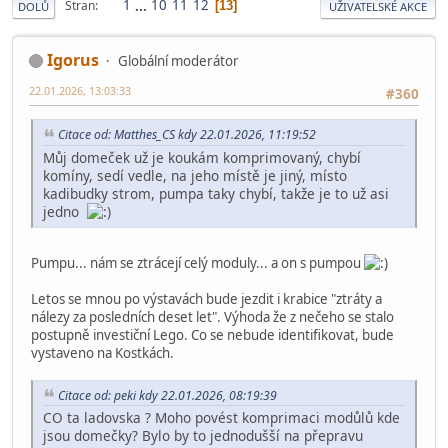
1
...
10
11
12
Stran
13
DOLŮ
UŽIVATELSKÉ AKCE
Igorus
Globální moderátor
22.01.2026, 13:03:33
#360
Citace od: Matthes_CS kdy 22.01.2026, 11:19:52
Můj domeček už je koukám komprimovaný, chybí
komíny, sedí vedle, na jeho místě je jiný, místo
kadibudky strom, pumpa taky chybí, takže je to už asi
jedno
Pumpu... nám se ztrácejí celý moduly... a on s pumpou
Letos se mnou po výstavách bude jezdit i krabice "ztráty a
nálezy za posledních deset let". Výhoda že z nečeho se stalo
postupně investiční Lego. Co se nebude identifikovat, bude
vystaveno na Kostkách.
Citace od: peki kdy 22.01.2026, 08:19:39
CO ta ladovska ? Moho povést komprimaci modůlů kde
jsou domečky? Bylo by to jednodušší na přepravu