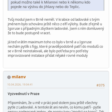
pokud možno také k Milanovi nebo k někomu kdo
pojede na výstvu do Jihlavy nebo do Teplic.
Tvůj modul jsem v Brně neměl. V krabice od ladovské s tvým
jménem bylo schováno ještě něco z elfí výlohy. Bude zřejmě u
Igoruse s případným zbytkem ladovské. Jsem s ním domluvený
že to bude postupně vracet.
Já teď vrátím maximum toho co bylo v brně a u Igoruse
nechám pytlík s figy, které pravděpodobně patří do modulů co
se v Brně neinstalovali, ale bylo potřeba pro potřeby
improvizované instalace přidat nějaké rovné moduly
milanv
10.04.2026, 19:04:41
#375
Vyzvednutí v Praze
Připomínám, že u mě v práci pod stolem jsou ještě všechny
pytle z Ladovské. A tentokrát ani nevím, co komu patří - pytle
nejsou nadepsané jmény, ale popisy typu "modrý na kopci". Tak