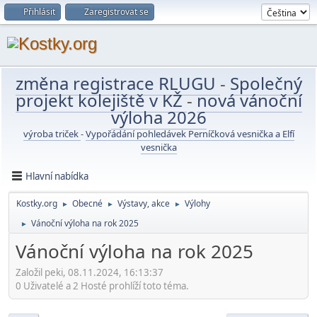
Přihlásit
Zaregistrovat se
změna registrace RLUGU
-
Společný
projekt kolejiště v KŽ
-
nová vánoční
výloha 2026
výroba triček
-
Vypořádání pohledávek Perníčková vesnička a Elfí
vesnička
Hlavní nabídka
Kostky.org
Obecné
Výstavy, akce
Výlohy
►
►
►
Vánoční výloha na rok 2025
►
Vánoční výloha na rok 2025
Založil peki, 08.11.2024, 16:13:37
0 Uživatelé a 2 Hosté prohlíží toto téma.