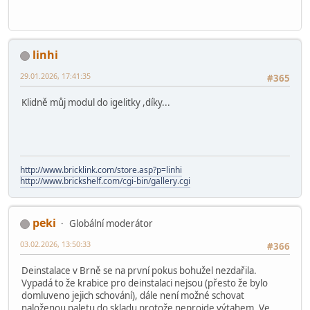
linhi
29.01.2026, 17:41:35
#365
Klidně můj modul do igelitky ,díky...
http://www.bricklink.com/store.asp?p=linhi
http://www.brickshelf.com/cgi-bin/gallery.cgi
peki
Globální moderátor
03.02.2026, 13:50:33
#366
Deinstalace v Brně se na první pokus bohužel nezdařila.
Vypadá to že krabice pro deinstalaci nejsou (přesto že bylo
domluveno jejich schování), dále není možné schovat
naloženou paletu do skladu protože neprojde výtahem. Ve