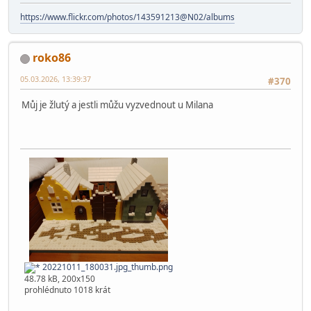
https://www.flickr.com/photos/143591213@N02/albums
roko86
05.03.2026, 13:39:37
#370
Můj je žlutý a jestli můžu vyzvednout u Milana
20221011_180031.jpg_thumb.png
48.78 kB, 200x150
prohlédnuto 1018 krát