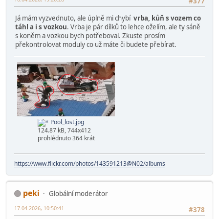
#377
Já mám vyzvednuto, ale úplně mi chybí
vrba, kůň s vozem co
táhl a i s vozkou
. Vrba je pár dílků to lehce oželím, ale ty sáně
s koněm a vozkou bych potřeboval. Zkuste prosím
překontrolovat moduly co už máte či budete přebírat.
Pool_lost.jpg
124.87 kB, 744x412
prohlédnuto 364 krát
https://www.flickr.com/photos/143591213@N02/albums
peki
Globální moderátor
17.04.2026, 10:50:41
#378