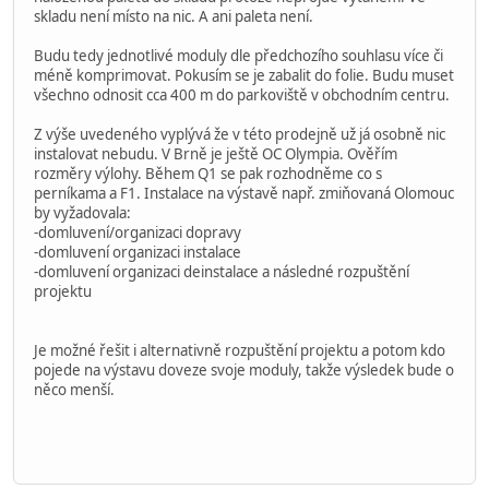
skladu není místo na nic. A ani paleta není.
Budu tedy jednotlivé moduly dle předchozího souhlasu více či
méně komprimovat. Pokusím se je zabalit do folie. Budu muset
všechno odnosit cca 400 m do parkoviště v obchodním centru.
Z výše uvedeného vyplývá že v této prodejně už já osobně nic
instalovat nebudu. V Brně je ještě OC Olympia. Ověřím
rozměry výlohy. Během Q1 se pak rozhodněme co s
perníkama a F1. Instalace na výstavě např. zmiňovaná Olomouc
by vyžadovala:
-domluvení/organizaci dopravy
-domluvení organizaci instalace
-domluvení organizaci deinstalace a následné rozpuštění
projektu
Je možné řešit i alternativně rozpuštění projektu a potom kdo
pojede na výstavu doveze svoje moduly, takže výsledek bude o
něco menší.