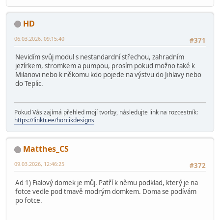
HD
06.03.2026, 09:15:40
#371
Nevidím svůj modul s nestandardní střechou, zahradním
jezírkem, stromkem a pumpou, prosím pokud možno také k
Milanovi nebo k někomu kdo pojede na výstvu do Jihlavy nebo
do Teplic.
Pokud Vás zajímá přehled mojí tvorby, následujte link na rozcestník:
https://linktr.ee/horcikdesigns
Matthes_CS
09.03.2026, 12:46:25
#372
Ad 1) Fialový domek je můj. Patří k němu podklad, který je na
fotce vedle pod tmavě modrým domkem. Doma se podívám
po fotce.