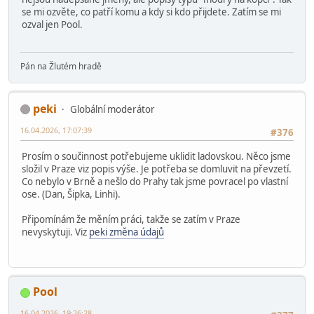
se mi ozvěte, co patří komu a kdy si kdo přijdete. Zatím se mi
ozval jen Pool.
Pán na Žlutém hradě
peki
Globální moderátor
16.04.2026, 17:07:39
#376
Prosím o součinnost potřebujeme uklidit ladovskou. Něco jsme
složil v Praze viz popis výše. Je potřeba se domluvit na převzetí.
Co nebylo v Brně a nešlo do Prahy tak jsme povracel po vlastní
ose. (Dan, Šipka, Linhi).
Připomínám že měním práci, takže se zatím v Praze
nevyskytuji. Viz
peki změna údajů
Pool
16.04.2026, 19:26:28