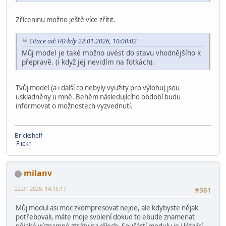
Zříceninu možno ještě více zřítit.
Citace od: HD kdy 22.01.2026, 10:00:02
Můj model je také možno uvést do stavu vhodnějšího k
přepravě. (i když jej nevidím na fotkách).
Tvůj model (a i další co nebyly využity pro výlohu) jsou
uskladněny u mně. Behěm následujícího období budu
informovat o možnostech vyzvednutí.
Brickshelf
Flickr
milanv
22.01.2026, 14:15:17
#361
Můj modul asi moc zkompresovat nejde, ale kdybyste nějak
potřebovali, máte moje svolení dokud to ebude znamenat
nějaké významné ztráty na dílech. Součástí modulu je i létající