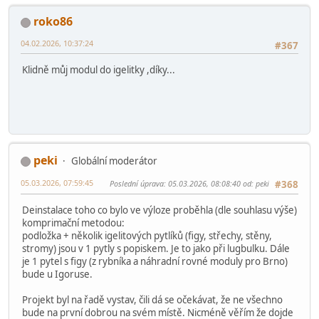
roko86
04.02.2026, 10:37:24
#367
Klidně můj modul do igelitky ,díky...
peki
Globální moderátor
05.03.2026, 07:59:45
Poslední úprava
: 05.03.2026, 08:08:40 od: peki
#368
Deinstalace toho co bylo ve výloze proběhla (dle souhlasu výše)
komprimační metodou:
podložka + několik igelitových pytlíků (figy, střechy, stěny,
stromy) jsou v 1 pytly s popiskem. Je to jako při lugbulku. Dále
je 1 pytel s figy (z rybníka a náhradní rovné moduly pro Brno)
bude u Igoruse.
Projekt byl na řadě vystav, čili dá se očekávat, že ne všechno
bude na první dobrou na svém místě. Nicméně věřím že dojde