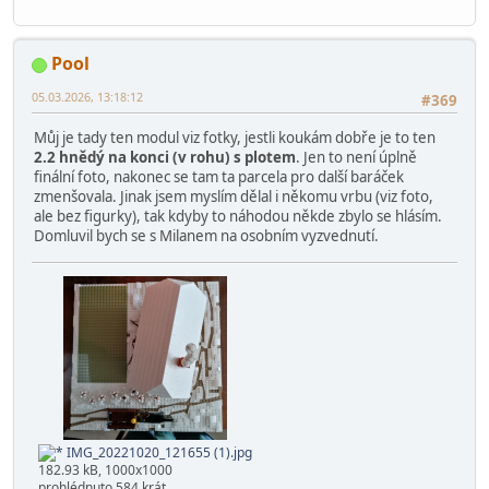
Pool
05.03.2026, 13:18:12
#369
Můj je tady ten modul viz fotky, jestli koukám dobře je to ten
2.2 hnědý na konci (v rohu) s plotem
. Jen to není úplně
finální foto, nakonec se tam ta parcela pro další baráček
zmenšovala. Jinak jsem myslím dělal i někomu vrbu (viz foto,
ale bez figurky), tak kdyby to náhodou někde zbylo se hlásím.
Domluvil bych se s Milanem na osobním vyzvednutí.
IMG_20221020_121655 (1).jpg
182.93 kB, 1000x1000
prohlédnuto 584 krát