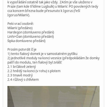
k vypořádání ostatně tak jako vždy. ZAtím je vše uloženo v
Praze (tam kde třídíme Lugbulk) u MilanV. PO povolených tedy
cca koncem března bude přesunuto k Igorus (řeší
Igorus/MilanV).
Peki vrací osobně:
MilanV (předáno)
Hardegon (domluveno předání)
Linhi+Dan (domluveno předání)
šipka domluveno předání)
Prosím potvrdit čí je
1) tento fialový domek je v samostatném pytlíku
2) jednotlivé moduly na konci vesnice (předpokládám že domky
patří do modulu, ten fialový byl zvlášť
2.1 brčálově zelený
2.2 hnědý na konci (v rohu) s plotem
2.3 tmavě modrý
2.4 růžový s chlívkem