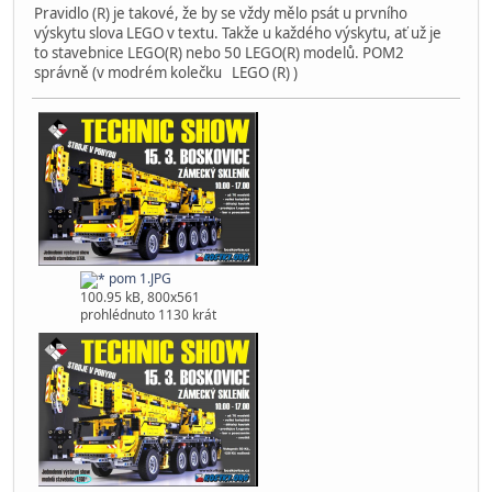
Pravidlo (R) je takové, že by se vždy mělo psát u prvního
výskytu slova LEGO v textu. Takže u každého výskytu, ať už je
to stavebnice LEGO(R) nebo 50 LEGO(R) modelů. POM2
správně (v modrém kolečku LEGO (R) )
pom 1.JPG
100.95 kB, 800x561
prohlédnuto 1130 krát