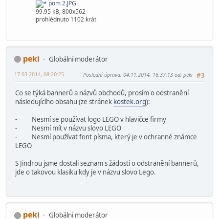
pom 2.JPG
99.95 kB, 800x562
prohlédnuto 1102 krát
peki
Globální moderátor
17.03.2014, 08:20:25
Poslední úprava
: 04.11.2014, 16:37:13 od: peki
#3
Co se týká bannerů a názvů obchodů, prosím o odstranění
následujícího obsahu (ze stránek
kostek.org
):
- Nesmí se používat logo LEGO v hlavičce firmy
- Nesmí mít v názvu slovo LEGO
- Nesmí používat font písma, který je v ochranné známce
LEGO
S Jindrou jsme dostali seznam s žádostí o odstranění bannerů,
jde o takovou klasiku kdy je v názvu slovo Lego.
peki
Globální moderátor