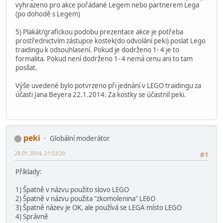
vyhrazeno pro akce pořádané Legem nebo partnerem Lega
(po dohodě s Legem)
5) Plakát/grafickou podobu prezentace akce je potřeba
prostřednictvím zástupce kostek(do odvolání peki) poslat Lego
traidingu k odsouhlasení. Pokud je dodrženo 1- 4 je to
formalita. Pokud není dodrženo 1- 4 nemá cenu ani to tam
posílat.
Výše uvedené bylo potvrzeno při jednání v LEGO traidingu za
účasti Jana Beyera 22.1.2014. Za kostky se účastnil peki.
peki
Globální moderátor
28.01.2014, 21:03:20
#1
Příklady:
1) Špatně v názvu použito slovo LEGO
2) Špatně v názvu použita "zkomolenina" LE6O
3) Špatně název je OK, ale používá se LEGA místo LEGO
4) Správně