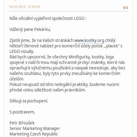
10.03.2015, 15:39:59
#4
Níže oficiální vyjádření společnosti LEGO :
Vážený pane Pekárku,
Zjistili jsme, že na Vašich stránkách
www.kostky.org
chtějí
někteří členové nabízet pro komerční účely potisk ,,placek" s
LEGO vizuály.
Rád bych upozornil, že všechny Minifigurky, kostky, loga
spojené s naší firmou mají ochranné prvky/ známky, které nás
opravňují k výlučnému používání a naopak neexistuje, aby bez
našeho souhlasu, byly tyto prvky zneužívány ke komerčním
účelům.
Pokud neupustí od této nelegální praktiky, budeme nuceni
předat celou záležitost našim právníkům.
Děkuji za pochopení.
S pozdravem,
Petr Břoušek
Senior Marketing Manager
Marketing Czech Republic