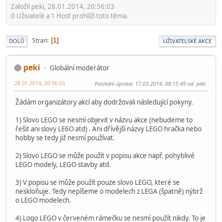
Založil peki, 28.01.2014, 20:56:03
0 Uživatelé a 1 Host prohlíží toto téma.
Stran
1
DOLŮ
UŽIVATELSKÉ AKCE
peki
Globální moderátor
28.01.2014, 20:56:03
Poslední úprava
: 17.03.2014, 08:15:49 od: peki
Žádám organizátory akcí aby dodržovali následující pokyny.
1) Slovo LEGO se nesmí objevit v názvu akce (nebudeme to
řešit ani slovy LE6O atd) . Ani dřívější názvy LEGO hračka nebo
hobby se tedy již nesmí používat.
2) Slovo LEGO se může použít v popisu akce např. pohyblivé
LEGO modely, LEGO stavby atd.
3) V popisu se může použít pouze slovo LEGO, které se
neskloňuje. Tedy nepíšeme o modelech z LEGA (špatně) nýbrž
o LEGO modelech.
4) Logo LEGO v červeném rámečku se nesmí použít nikdy. To je