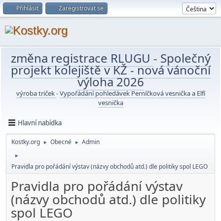
Přihlásit
Zaregistrovat se
změna registrace RLUGU
-
Společný
projekt kolejiště v KŽ
-
nová vánoční
výloha 2026
výroba triček
-
Vypořádání pohledávek Perníčková vesnička a Elfí
vesnička
Hlavní nabídka
Kostky.org
Obecné
Admin
►
►
►
Pravidla pro pořádání výstav (názvy obchodů atd.) dle politiky spol LEGO
Pravidla pro pořádání výstav
(názvy obchodů atd.) dle politiky
spol LEGO