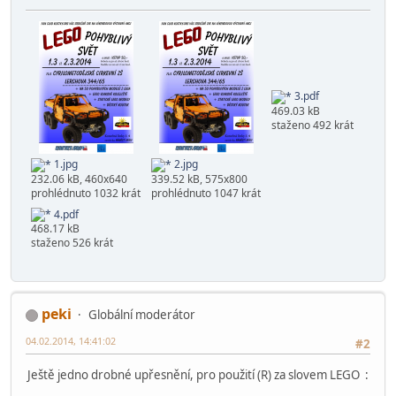
3.pdf
469.03 kB
staženo 492 krát
1.jpg
2.jpg
232.06 kB, 460x640
339.52 kB, 575x800
prohlédnuto 1032 krát
prohlédnuto 1047 krát
4.pdf
468.17 kB
staženo 526 krát
peki
Globální moderátor
04.02.2014, 14:41:02
#2
Ještě jedno drobné upřesnění, pro použití (R) za slovem LEGO :