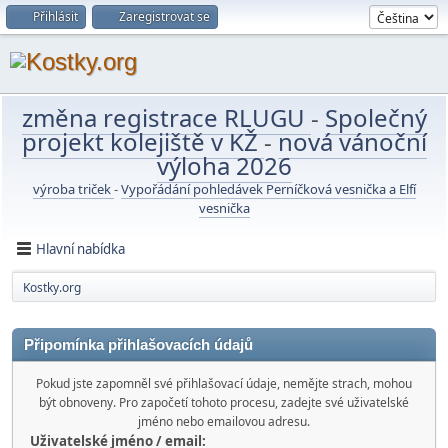
Přihlásit
Zaregistrovat se
změna registrace RLUGU
-
Společný
projekt kolejiště v KŽ
-
nová vánoční
výloha 2026
výroba triček
-
Vypořádání pohledávek Perníčková vesnička a Elfí
vesnička
Hlavní nabídka
Kostky.org
Připomínka přihlašovacích údajů
Pokud jste zapomněl své přihlašovací údaje, nemějte strach, mohou
být obnoveny. Pro započetí tohoto procesu, zadejte své uživatelské
jméno nebo emailovou adresu.
Uživatelské jméno / email: