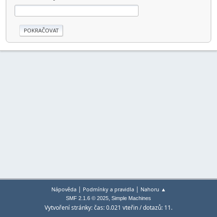
|
|
Nápověda
Podmínky a pravidla
Nahoru ▲
,
SMF 2.1.6 © 2025
Simple Machines
Vytvoření stránky: čas: 0.021 vteřin / dotazů: 11.