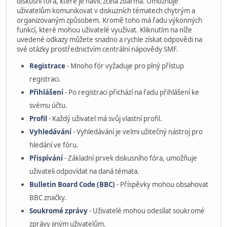
diskusní fóra, které je navíc zcela zdarma. Umožňuje
uživatelům komunikovat v diskuzních tématech chytrým a
organizovaným způsobem. Kromě toho má řadu výkonných
funkcí, které mohou uživatelé využívat. Kliknutím na níže
uvedené odkazy můžete snadno a rychle získat odpovědi na
své otázky prostřednictvím centrální nápovědy SMF.
Registrace
- Mnoho fór vyžaduje pro plný přístup
registraci.
Přihlášení
- Po registraci přichází na řadu přihlášení ke
svému účtu.
Profil
- Každý uživatel má svůj vlastní profil.
Vyhledávání
- Vyhledávání je velmi užitečný nástroj pro
hledání ve fóru.
Přispívání
- Základní prvek diskusního fóra, umožňuje
uživateli odpovídat na daná témata.
Bulletin Board Code (BBC)
- Příspěvky mohou obsahovat
BBC značky.
Soukromé zprávy
- Uživatelé mohou odesílat soukromé
zprávy jiným uživatelům.