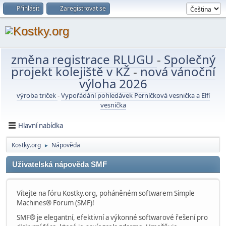
Přihlásit
Zaregistrovat se
změna registrace RLUGU
-
Společný
projekt kolejiště v KŽ
-
nová vánoční
výloha 2026
výroba triček
-
Vypořádání pohledávek Perníčková vesnička a Elfí
vesnička
Hlavní nabídka
Kostky.org
Nápověda
►
Uživatelská nápověda SMF
Vítejte na fóru Kostky.org, poháněném softwarem Simple
Machines® Forum (SMF)!
SMF® je elegantní, efektivní a výkonné softwarové řešení pro