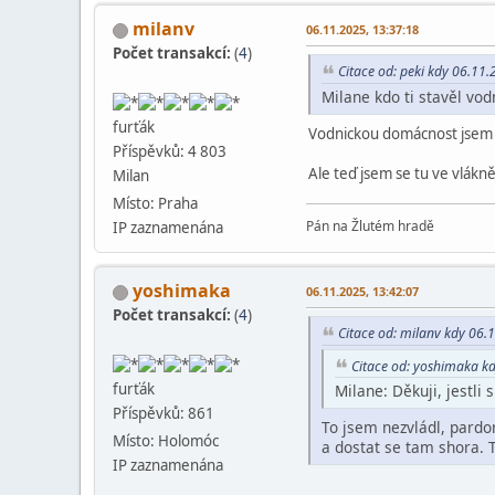
milanv
06.11.2025, 13:37:18
Počet transakcí:
(
4
)
Citace od: peki kdy 06.11
Milane kdo ti stavěl vo
furťák
Vodnickou domácnost jsem s
Příspěvků: 4 803
Ale teď jsem se tu ve vlákně
Milan
Místo: Praha
Pán na Žlutém hradě
IP zaznamenána
yoshimaka
06.11.2025, 13:42:07
Počet transakcí:
(
4
)
Citace od: milanv kdy 06.
Citace od: yoshimaka k
furťák
Milane: Děkuji, jestli
Příspěvků: 861
To jsem nezvládl, pardo
Místo: Holomóc
a dostat se tam shora. T
IP zaznamenána