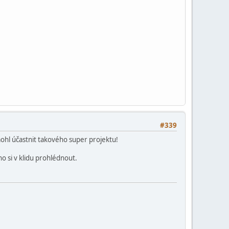
#339
ohl účastnit takového super projektu!
o si v klidu prohlédnout.