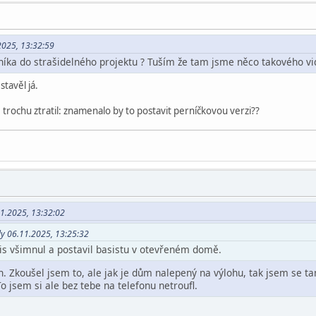
.2025, 13:32:59
dníka do strašidelného projektu ? Tuším že tam jsme něco takového vid
tavěl já.
 trochu ztratil: znamenalo by to postavit perníčkovou verzi??
11.2025, 13:32:02
dy 06.11.2025, 13:25:32
 sis všimnul a postavil basistu v otevřeném domě.
n. Zkoušel jsem to, ale jak je dům nalepený na výlohu, tak jsem se t
o jsem si ale bez tebe na telefonu netroufl.