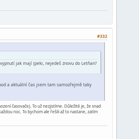
#332
vypnutí jak mají (peki, nejedeš znovu do Letňan?
1 hod a aktuální čas jsem tam samozřejmě taky
ení časovače). To už nezjistíme. Důležité je, že snad
aždou noc. To bychom ale řešili až to nastane, zatím