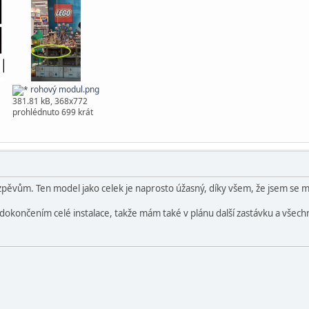
rohový modul.png
381.81 kB, 368x772
prohlédnuto 699 krát
zpěvům. Ten model jako celek je naprosto úžasný, díky všem, že jsem se m
dokončením celé instalace, takže mám také v plánu další zastávku a všechn