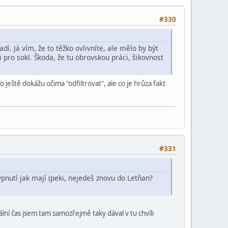
#330
í. Já vím, že to těžko ovlivníte, ale mělo by být
 i pro sokl. Škoda, že tu obrovskou práci, šikovnost
o ještě dokážu očima "odfiltrovat", ale co je hrůza fakt
#331
ypnutí jak mají (peki, nejedeš znovu do Letňan?
ální čas jsem tam samozřejmě taky dával v tu chvíli