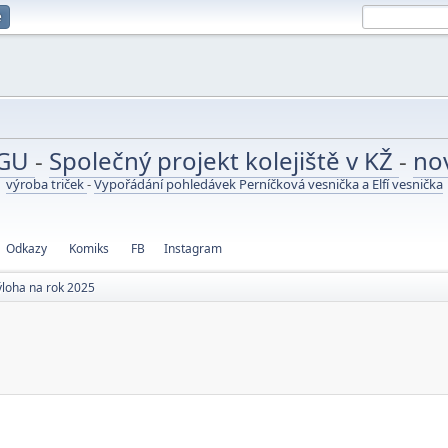
e
UGU
-
Společný projekt kolejiště v KŽ
-
no
výroba triček
-
Vypořádání pohledávek Perníčková vesnička a Elfí vesnička
Odkazy
Komiks
FB
Instagram
ýloha na rok 2025