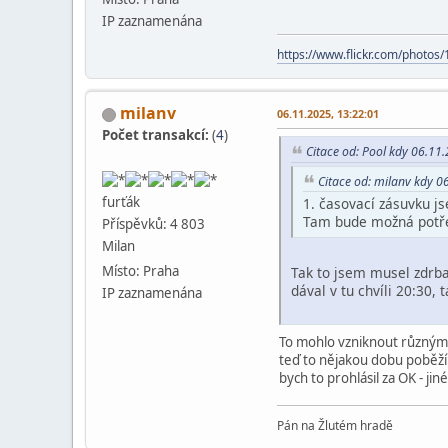
IP zaznamenána
https://www.flickr.com/phot
milanv
06.11.2025, 13:22:01
Počet transakcí:
(
4
)
Citace od: Pool kdy 06.11
Citace od: milanv kdy 0
furťák
1. časovací zásuvku js
Tam bude možná potře
Příspěvků: 4 803
Milan
Místo: Praha
Tak to jsem musel zdrba
dával v tu chvíli 20:30
IP zaznamenána
To mohlo vzniknout různými 
teď to nějakou dobu poběží 
bych to prohlásil za OK - j
Pán na Žlutém hradě