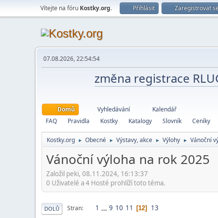
Vítejte na fóru
Kostky.org
.
Přihlásit
Zaregistrovat s
07.08.2026, 22:54:54
změna registrace RL
Domů
Vyhledávání
Kalendář
FAQ
Pravidla
Kostky
Katalogy
Slovník
Ceníky
Kostky.org
Obecné
Výstavy, akce
Výlohy
Vánoční v
►
►
►
►
Vánoční výloha na rok 2025
Založil peki, 08.11.2024, 16:13:37
0 Uživatelé a 4 Hosté prohlíží toto téma.
1
...
9
10
11
13
Stran
12
DOLŮ