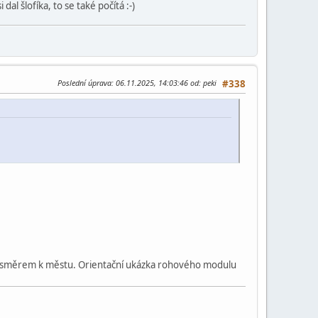
al šlofíka, to se také počítá :-)
Poslední úprava
: 06.11.2025, 14:03:46 od: peki
#338
m směrem k městu. Orientační ukázka rohového modulu