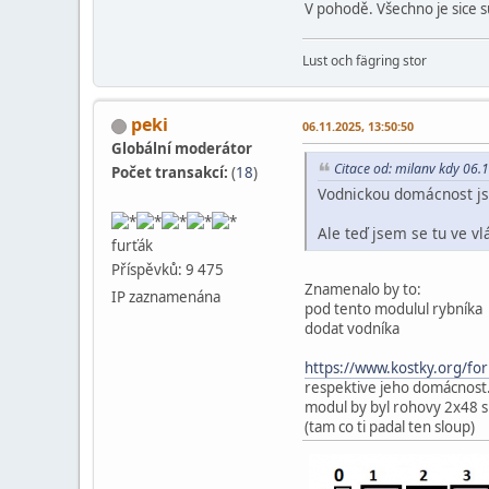
V pohodě. Všechno je sice sun
Lust och fägring stor
peki
06.11.2025, 13:50:50
Globální moderátor
Citace od: milanv kdy 06.
Počet transakcí:
(
18
)
Vodnickou domácnost js
Ale teď jsem se tu ve vl
furťák
Příspěvků: 9 475
Znamenalo by to:
IP zaznamenána
pod tento modulul rybníka
dodat vodníka
https://www.kostky.org/
respektive jeho domácnost
modul by byl rohovy 2x48 
(tam co ti padal ten sloup)