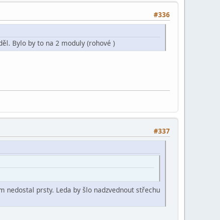
#336
ěl. Bylo by to na 2 moduly (rohové )
#337
am nedostal prsty. Leda by šlo nadzvednout střechu