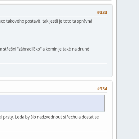
#333
o takového postavit, tak jestli je toto ta správná
 střešní "zábradlíčko" a komín je také na druhé
#334
al prsty. Leda by šlo nadzvednout střechu a dostat se