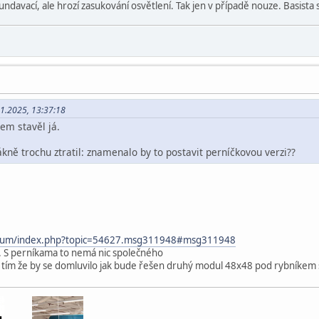
davací, ale hrozí zasukování osvětlení. Tak jen v případě nouze. Basista si d
11.2025, 13:37:18
em stavěl já.
ákně trochu ztratil: znamenalo by to postavit perníčkovou verzi??
forum/index.php?topic=54627.msg311948#msg311948
. S perníkama to nemá nic společného
s tím že by se domluvilo jak bude řešen druhý modul 48x48 pod rybníke