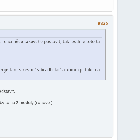
#335
 chci něco takového postavit, tak jestli je toto ta
zuje tam střešní "zábradlíčko" a komín je také na
edstavit.
 by to na 2 moduly (rohové )