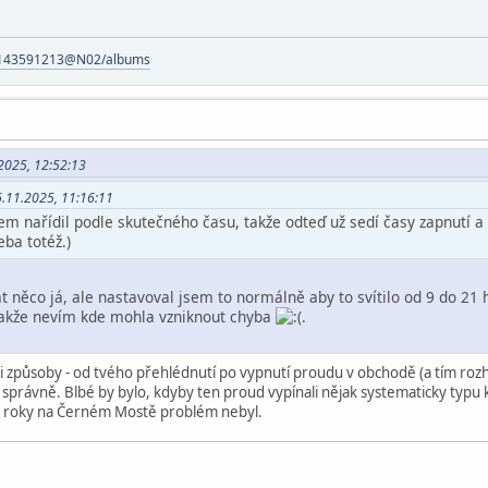
os/143591213@N02/albums
.2025, 12:52:13
6.11.2025, 11:16:11
em nařídil podle skutečného času, takže odteď už sedí časy zapnutí a 
ba totéž.)
t něco já, ale nastavoval jsem to normálně aby to svítilo od 9 do 2
, takže nevím kde mohla vzniknout chyba
.
způsoby - od tvého přehlédnutí po vypnutí proudu v obchodě (a tím rozhoz
správně. Blbé by bylo, kdyby ten proud vypínali nějak systematicky typu k
iné roky na Černém Mostě problém nebyl.