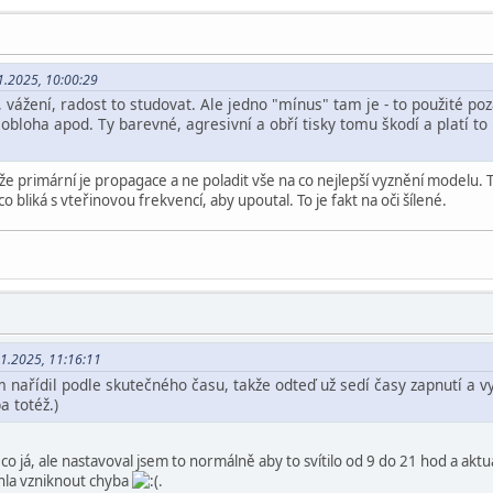
1.2025, 10:00:29
vážení, radost to studovat. Ale jedno "mínus" tam je - to použité pozad
, obloha apod. Ty barevné, agresivní a obří tisky tomu škodí a platí to
, že primární je propagace a ne poladit vše na co nejlepší vyznění modelu. T
, co bliká s vteřinovou frekvencí, aby upoutal. To je fakt na oči šílené.
11.2025, 11:16:11
 nařídil podle skutečného času, takže odteď už sedí časy zapnutí a v
 totéž.)
o já, ale nastavoval jsem to normálně aby to svítilo od 9 do 21 hod a aktu
hla vzniknout chyba
.