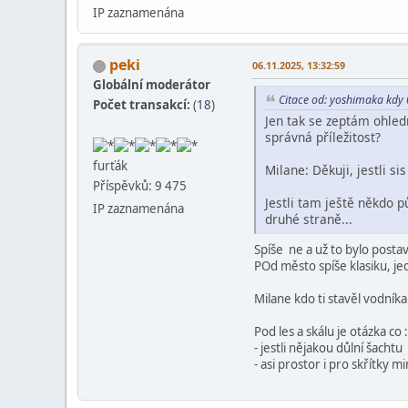
IP zaznamenána
peki
06.11.2025, 13:32:59
Globální moderátor
Citace od: yoshimaka kdy
Počet transakcí:
(
18
)
Jen tak se zeptám ohledn
správná příležitost?
furťák
Milane: Děkuji, jestli s
Příspěvků: 9 475
Jestli tam ještě někdo 
IP zaznamenána
druhé straně...
Spíše ne a už to bylo post
POd město spíše klasiku, je
Milane kdo ti stavěl vodník
Pod les a skálu je otázka co :
- jestli nějakou důlní šachtu
- asi prostor i pro skřítky m