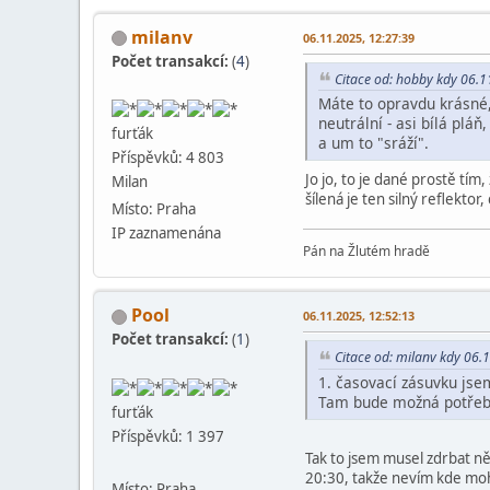
milanv
06.11.2025, 12:27:39
Počet transakcí:
(
4
)
Citace od: hobby kdy 06.1
Máte to opravdu krásné, 
neutrální - asi bílá pláň
furťák
a um to "sráží".
Příspěvků: 4 803
Jo jo, to je dané prostě tím
Milan
šílená je ten silný reflektor
Místo: Praha
IP zaznamenána
Pán na Žlutém hradě
Pool
06.11.2025, 12:52:13
Počet transakcí:
(
1
)
Citace od: milanv kdy 06.
1. časovací zásuvku jsem
Tam bude možná potřeba
furťák
Příspěvků: 1 397
Tak to jsem musel zdrbat něc
20:30, takže nevím kde mo
Místo: Praha