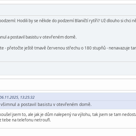
dzemí: Hodili by se někde do podzemí Blaničtí rytíři? Už dlouho si chci něc
šimnul a postavil basistu v otevřeném domě.
ete - přetočte ještě tmavě červenou střechu o 180 stupňů - nenavazuje tam
 06.11.2025, 13:25:32
is všimnul a postavil basistu v otevřeném domě.
koušel jsem to, ale jak je dům nalepený na výlohu, tak jsem se tam nedost
z tebe na telefonu netroufl.