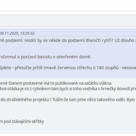
 06.11.2025, 13:25:32
ě podzemí: Hodili by se někde do podzemí Blaničtí rytíři? Už dlouho si
is všimnul a postavil basistu v otevřeném domě.
půjdete - přetočte ještě tmavě červenou střechu o 180 stupňů - nenava
avené Danem postavené má to publikované na začátku vlákna.
diná otázka je co z rybníkem tam bych si toho vodníka s hrnečky dovedl př
a do strašidelného projektu ? Tuším že tam jsme něco takového viděl. Bylo
im pod stávajícími skřítky