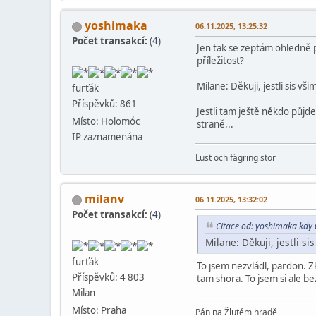
yoshimaka
06.11.2025, 13:25:32
Počet transakcí:
(
4
)
Jen tak se zeptám ohledně po
příležitost?
Milane: Děkuji, jestli sis v
furťák
Příspěvků: 861
Jestli tam ještě někdo půjd
Místo: Holomóc
straně...
IP zaznamenána
Lust och fägring stor
milanv
06.11.2025, 13:32:02
Počet transakcí:
(
4
)
Citace od: yoshimaka kdy
Milane: Děkuji, jestli s
furťák
To jsem nezvládl, pardon. Z
Příspěvků: 4 803
tam shora. To jsem si ale be
Milan
Místo: Praha
Pán na Žlutém hradě