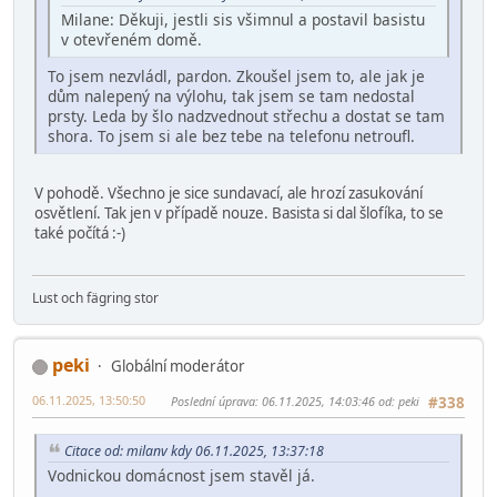
Milane: Děkuji, jestli sis všimnul a postavil basistu
v otevřeném domě.
To jsem nezvládl, pardon. Zkoušel jsem to, ale jak je
dům nalepený na výlohu, tak jsem se tam nedostal
prsty. Leda by šlo nadzvednout střechu a dostat se tam
shora. To jsem si ale bez tebe na telefonu netroufl.
V pohodě. Všechno je sice sundavací, ale hrozí zasukování
osvětlení. Tak jen v případě nouze. Basista si dal šlofíka, to se
také počítá :-)
Lust och fägring stor
peki
Globální moderátor
06.11.2025, 13:50:50
Poslední úprava
: 06.11.2025, 14:03:46 od: peki
#338
Citace od: milanv kdy 06.11.2025, 13:37:18
Vodnickou domácnost jsem stavěl já.