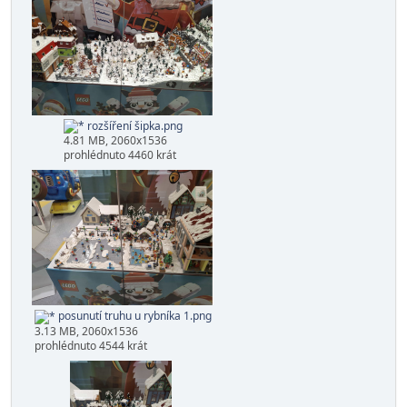
Dále jsem otevřel prostor trhů kolem rybníka směrem k
barákům.
rozšíření šipka.png
4.81 MB, 2060x1536
prohlédnuto 4460 krát