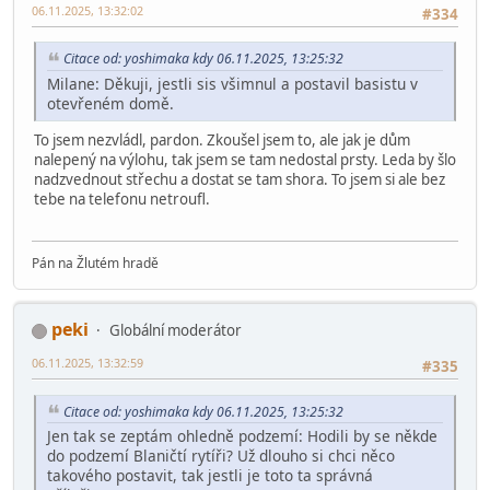
06.11.2025, 13:32:02
#334
Citace od: yoshimaka kdy 06.11.2025, 13:25:32
Milane: Děkuji, jestli sis všimnul a postavil basistu v
otevřeném domě.
To jsem nezvládl, pardon. Zkoušel jsem to, ale jak je dům
nalepený na výlohu, tak jsem se tam nedostal prsty. Leda by šlo
nadzvednout střechu a dostat se tam shora. To jsem si ale bez
tebe na telefonu netroufl.
Pán na Žlutém hradě
peki
Globální moderátor
06.11.2025, 13:32:59
#335
Citace od: yoshimaka kdy 06.11.2025, 13:25:32
Jen tak se zeptám ohledně podzemí: Hodili by se někde
do podzemí Blaničtí rytíři? Už dlouho si chci něco
takového postavit, tak jestli je toto ta správná