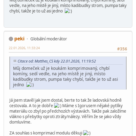
rybník se stavidlem a vodníkem na vrbě klidně taky nasypat do
igelitky
Matthes_CS
22.01.2026, 11:19:52
#355
Můj domeček už je koukám komprimovaný, chybí komíny, sedí
vedle, na jeho místě je jiný, místo kadibudky strom, pumpa taky
chybí, takže je to už asi jedno
peki
Globální moderátor
22.01.2026, 11:33:24
#356
Citace od: Matthes_CS kdy 22.01.2026, 11:19:52
Můj domeček už je koukám komprimovaný, chybí