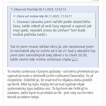
Citace od: Pool kdy 06.11.2025, 12:52:13
Citace od: milanv kdy 06.11.2025, 11:16:11
1. časovací zásuvku jsem nařídil podle skutečného
času, takže odteď už sedí časy zapnutí a vypnutí jak
mají (peki, nejedeš znovu do Letňan? Tam bude
možná potřeba totéž.)
Tak to jsem musel zdrbat něco já, ale nastavoval jsem
to normálně aby to svítilo od 9 do 21 hod a aktuální čas
jsem tam samozřejmě taky dával v tu chvíli 20:30,
takže nevím kde mohla vzniknout chyba
.
To mohlo vzniknout různými způsoby - od tvého přehlédnutí po
vypnutí proudu v obchodě (a tím rozhození časovače). To už
nezjistíme. Důležité je, že snad teď to nějakou dobu poběží
správně. Blbé by bylo, kdyby ten proud vypínali nějak
systematicky typu každou noc. To bychom ale řešili až to
nastane, zatím bych to prohlásil za OK - jiné roky na Černém
Mostě problém nebyl.