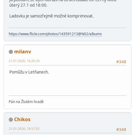
roku inventury atd.
Pokud půjde někdo pomáhat ověřím co pro něj mám a vzal by
jsem s sebou.
Pool
21.01.2026, 16:13:16
Poslední úprava
: 22.01.2026, 09:35:07 od: Pool
#347
Já počítám, že bych dorazil na tu deinstalaci OC Černý Most
úterý 27.1 od 18:00.
Ladovku je samozřejmě možné komprimovat.
https://www.flickr.com/photos/143591213@N02/albums
milanv
21.01.2026, 16:26:24
#348