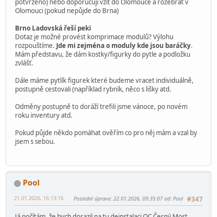
peki
hardegon (má krabice)
pomůže ještě někdo s balením? díky
odvoz středa 28.1 igorus(nebo jím domluvená osoba)
OC Letňany čtvrtek 29.1
vasyk okolo 12:00 sochy
peki odpoledne po 17:00 ostatní
pomůže ještě někdo s balením? díky
odvoz následně igorus (nebo jím domluvená osoba) výlohu
perníky ještě nerozpouštíme zájem je do Brna (buď bude
potvrzeno) nebo doporučuji vzít do Olomouce a rozebrat v
Olomouci (pokud nepůjde do Brna)
Brno Ladovská řeší peki
Dotaz je možné provést komprimace modulů? Výlohu
rozpouštíme.
Jde mi zejména o moduly kde jsou baráčky
.
Mám představu, že dám kostky/figurky do pytle a podložku
zvlášť.
Dále máme pytlík figurek které budeme vracet individuálně,
postupně cestovali (například rybník, něco s lišky atd.
Odměny postupně to doráží trefili jsme vánoce, po novém