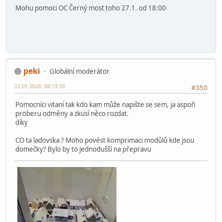
Pomůžu v Letňanech.
Pán na Žlutém hradě
Chikos
21.01.2026, 18:57:55
#349
Mohu pomoci OC Černý most toho 27.1. od 18:00
peki
Globální moderátor
22.01.2026, 08:19:39
#350
Pomocníci vitaní tak kdo kam může napište se sem, ja aspoň
proberu odměny a zkusí něco rozdat.