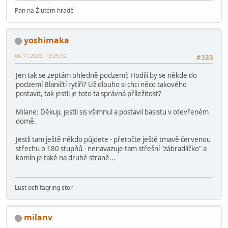
Pán na Žlutém hradě
yoshimaka
06.11.2025, 13:25:32
#333
Jen tak se zeptám ohledně podzemí: Hodili by se někde do
podzemí Blaničtí rytíři? Už dlouho si chci něco takového
postavit, tak jestli je toto ta správná příležitost?
Milane: Děkuji, jestli sis všimnul a postavil basistu v otevřeném
domě.
Jestli tam ještě někdo půjdete - přetočte ještě tmavě červenou
střechu o 180 stupňů - nenavazuje tam střešní "zábradlíčko" a
komín je také na druhé straně...
Lust och fägring stor
milanv