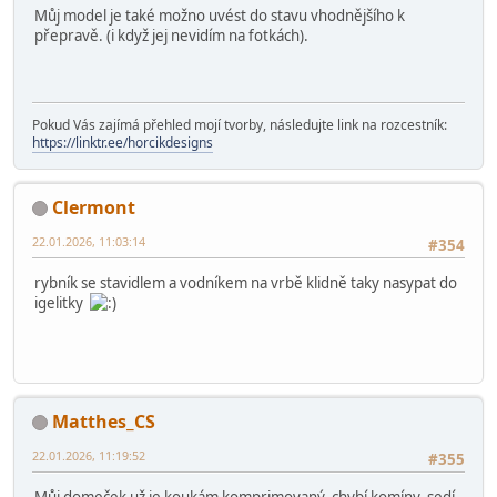
27. bohužel nemohu. Hospodu z Ladovky možno
"zkomprimovat"
HD
22.01.2026, 10:00:02
Poslední úprava
: 22.01.2026, 12:03:49 od: HD
#353
Můj model je také možno uvést do stavu vhodnějšího k
přepravě. (i když jej nevidím na fotkách).
Pokud Vás zajímá přehled mojí tvorby, následujte link na rozcestník:
https://linktr.ee/horcikdesigns
Clermont
22.01.2026, 11:03:14
#354