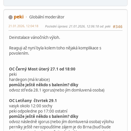
Ahoj, dotaz asi primárně na
@peki
Do kdy budou výlohy v Bambulích, stihnu tam vzít děti ještě
koncem ledna?
Zatím není založeno vlákno (nenašla jsem) Vánoční výloha
2026. Bude se řešit, ráda bych se zas přidala
Děkuji za info.
Šárka
peki
Globální moderátor
21.01.2026, 12:04:18
Poslední úprava
: 21.01.2026, 12:06:18 od: peki
#346
Deinstalace vánočních výloh.
Reaguji až nyní byla kolem toho nějaká komplikace s
povolením.
OC Černý Most úterý 27.1 od 18:00