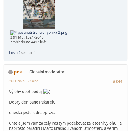
posunutí truhu u rybníka 1.png
3.13 MB, 2060x1536
prohlédnuto 4544 krát
posunutí truhu u rybníka 2.png
2.91 MB, 1524x2048
prohlédnuto 4417 krát
1 osobě
se toto líbí.