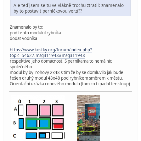
Ale teď jsem se tu ve vlákně trochu ztratil: znamenalo
by to postavit perníčkovou verzi??
Znamenalo by to:
pod tento modulul rybníka
dodat vodníka
https://www.kostky.org/forum/index.php?
topic=54627.msg311948#msg311948
respektive jeho domácnost. S perníkama to nemá nic
společného
modul by byl rohovy 2x48 s tím že by se domluvilo jak bude
řešen druhý modul 48x48 pod rybníkem směrem k městu.
Orientační ukázka rohového modulu (tam co ti padal ten sloup)