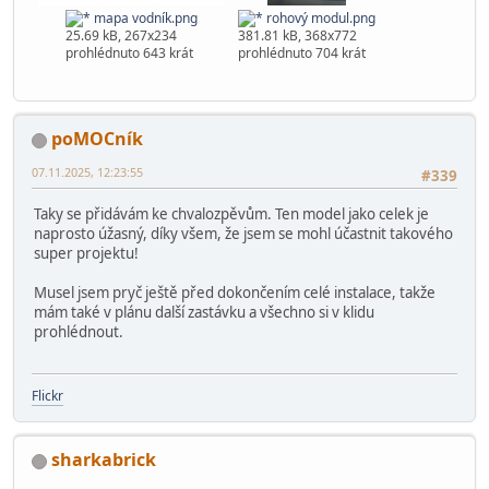
mapa vodník.png
rohový modul.png
25.69 kB, 267x234
381.81 kB, 368x772
prohlédnuto 643 krát
prohlédnuto 704 krát
poMOCník
07.11.2025, 12:23:55
#339
Taky se přidávám ke chvalozpěvům. Ten model jako celek je
naprosto úžasný, díky všem, že jsem se mohl účastnit takového
super projektu!
Musel jsem pryč ještě před dokončením celé instalace, takže
mám také v plánu další zastávku a všechno si v klidu
prohlédnout.
Flickr
sharkabrick