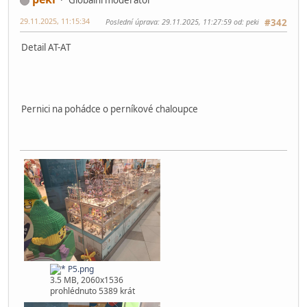
P4.png
3.58 MB, 2060x1440
prohlédnuto 4614 krát
4 lidem
se to líbí.
peki
Globální moderátor
29.11.2025, 11:15:34
Poslední úprava
: 29.11.2025, 11:27:59 od: peki
#342
Detail AT-AT
Pernici na pohádce o perníkové chaloupce