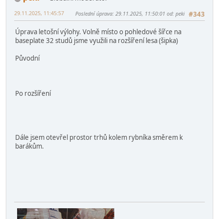
pernici na pohádce.png
2.79 MB, 2060x1180
prohlédnuto 4961 krát
peki
Globální moderátor
29.11.2025, 11:45:57
Poslední úprava
: 29.11.2025, 11:50:01 od: peki
#343
Úprava letošní výlohy. Volně místo o pohledové šířce na
baseplate 32 studů jsme využili na rozšíření lesa (šipka)
Původní
Po rozšíření