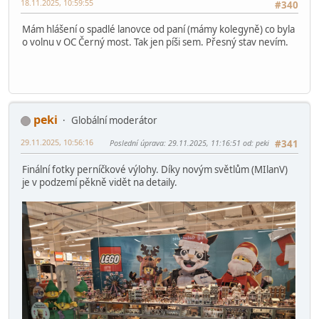
18.11.2025, 10:59:55
#340
Mám hlášení o spadlé lanovce od paní (mámy kolegyně) co byla
o volnu v OC Černý most. Tak jen píši sem. Přesný stav nevím.
peki
Globální moderátor
29.11.2025, 10:56:16
Poslední úprava
: 29.11.2025, 11:16:51 od: peki
#341
Finální fotky perníčkové výlohy. Díky novým světlům (MIlanV)
je v podzemí pěkně vidět na detaily.