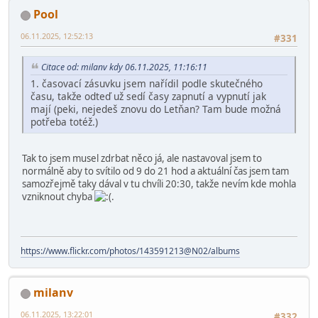
Pool
06.11.2025, 12:52:13
#331
Citace od: milanv kdy 06.11.2025, 11:16:11
1. časovací zásuvku jsem nařídil podle skutečného
času, takže odteď už sedí časy zapnutí a vypnutí jak
mají (peki, nejedeš znovu do Letňan? Tam bude možná
potřeba totéž.)
Tak to jsem musel zdrbat něco já, ale nastavoval jsem to
normálně aby to svítilo od 9 do 21 hod a aktuální čas jsem tam
samozřejmě taky dával v tu chvíli 20:30, takže nevím kde mohla
vzniknout chyba
.
https://www.flickr.com/photos/143591213@N02/albums
milanv
06.11.2025, 13:22:01
#332