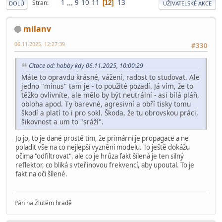
1
...
9
10
11
13
Stran
12
DOLŮ
UŽIVATELSKÉ AKCE
milanv
06.11.2025, 12:27:39
#330
Citace od: hobby kdy 06.11.2025, 10:00:29
Máte to opravdu krásné, vážení, radost to studovat. Ale
jedno "mínus" tam je - to použité pozadí. Já vím, že to
těžko ovlivníte, ale mělo by být neutrální - asi bílá pláň,
obloha apod. Ty barevné, agresivní a obří tisky tomu
škodí a platí to i pro sokl. Škoda, že tu obrovskou práci,
šikovnost a um to "sráží".
Jo jo, to je dané prostě tím, že primární je propagace a ne
poladit vše na co nejlepší vyznění modelu. To ještě dokážu
očima "odfiltrovat", ale co je hrůza fakt šílená je ten silný
reflektor, co bliká s vteřinovou frekvencí, aby upoutal. To je
fakt na oči šílené.
Pán na Žlutém hradě