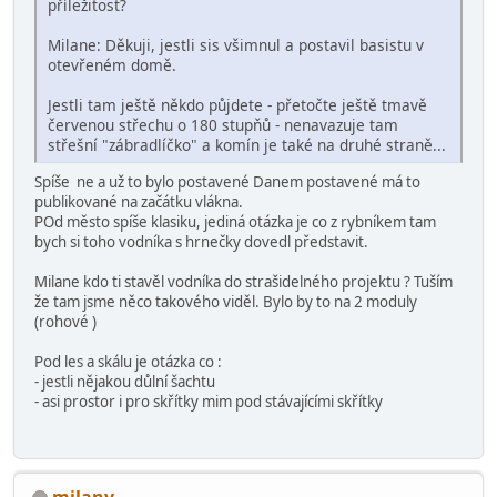
příležitost?
Milane: Děkuji, jestli sis všimnul a postavil basistu v
otevřeném domě.
Jestli tam ještě někdo půjdete - přetočte ještě tmavě
červenou střechu o 180 stupňů - nenavazuje tam
střešní "zábradlíčko" a komín je také na druhé straně...
Spíše ne a už to bylo postavené Danem postavené má to
publikované na začátku vlákna.
POd město spíše klasiku, jediná otázka je co z rybníkem tam
bych si toho vodníka s hrnečky dovedl představit.
Milane kdo ti stavěl vodníka do strašidelného projektu ? Tuším
že tam jsme něco takového viděl. Bylo by to na 2 moduly
(rohové )
Pod les a skálu je otázka co :
- jestli nějakou důlní šachtu
- asi prostor i pro skřítky mim pod stávajícími skřítky
milanv