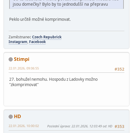
2.97 MB, 2048x1536
prohlédnuto 559 krát
Hardegon
22.01.2026, 08:34:46
#351
Citace od: peki kdy 22.01.2026, 08:19:39
CO ta ladovska ? Moho povést komprimaci modůlů kde
jsou domečky? Bylo by to jednodušší na přepravu
Peklo určitě možné komprimovat.
Zaměstnanec
Czech Repubrick
Instagram
,
Facebook
Stimpi
22.01.2026, 09:06:55
#352