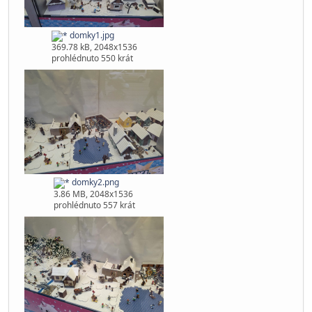
díky
CO ta ladovska ? Moho povést komprimaci modůlů kde jsou
domečky? Bylo by to jednodušší na přepravu
domky1.jpg
369.78 kB, 2048x1536
prohlédnuto 550 krát