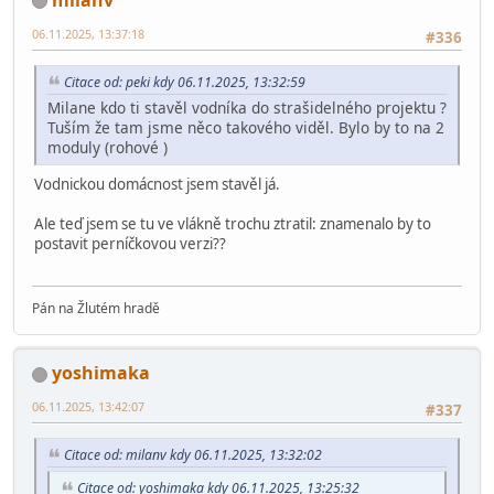
06.11.2025, 13:37:18
#336
Citace od: peki kdy 06.11.2025, 13:32:59
Milane kdo ti stavěl vodníka do strašidelného projektu ?
Tuším že tam jsme něco takového viděl. Bylo by to na 2
moduly (rohové )
Vodnickou domácnost jsem stavěl já.
Ale teď jsem se tu ve vlákně trochu ztratil: znamenalo by to
postavit perníčkovou verzi??
Pán na Žlutém hradě
yoshimaka
06.11.2025, 13:42:07
#337
Citace od: milanv kdy 06.11.2025, 13:32:02
Citace od: yoshimaka kdy 06.11.2025, 13:25:32