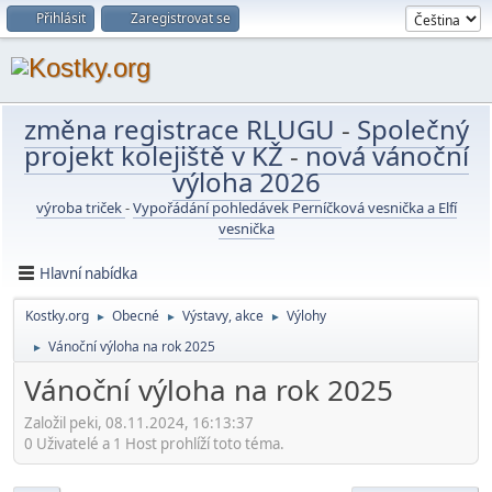
Přihlásit
Zaregistrovat se
změna registrace RLUGU
-
Společný
projekt kolejiště v KŽ
-
nová vánoční
výloha 2026
výroba triček
-
Vypořádání pohledávek Perníčková vesnička a Elfí
vesnička
Hlavní nabídka
Kostky.org
Obecné
Výstavy, akce
Výlohy
►
►
►
Vánoční výloha na rok 2025
►
Vánoční výloha na rok 2025
Založil peki, 08.11.2024, 16:13:37
0 Uživatelé a 1 Host prohlíží toto téma.