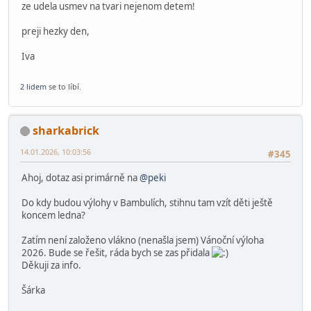
peki
Globální moderátor
29.11.2025, 12:00:38
#344
Výlohy opět boduji
Dobry den pane Pekarek,
dneska jeste jedna zprava.
Chtela jsem vam za cely nas tym podekovat za letosni vylohu. Je
naprosto paradni ! Ma to krasnou vanocni atmosferu a verim,
ze udela usmev na tvari nejenom detem!
preji hezky den,
Iva
2 lidem
se to líbí.
sharkabrick
14.01.2026, 10:03:56
#345