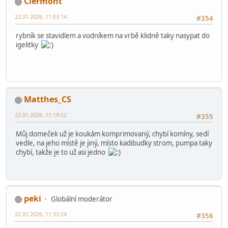
22.01.2026, 10:00:02
Poslední úprava
: 22.01.2026, 12:03:49 od: HD
#353
Můj model je také možno uvést do stavu vhodnějšího k
přepravě. (i když jej nevidím na fotkách).
Pokud Vás zajímá přehled mojí tvorby, následujte link na rozcestník:
https://linktr.ee/horcikdesigns
Clermont
22.01.2026, 11:03:14
#354
rybník se stavidlem a vodníkem na vrbě klidně taky nasypat do
igelitky
Matthes_CS