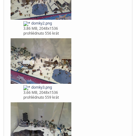
domky1.jpg
369.78 kB, 2048x1536
prohlédnuto 550 krát
domky2.png
3.86 MB, 2048x1536
prohlédnuto 556 krát