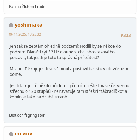
Pán na Žlutém hradě
yoshimaka
06.11.2025, 13:25:32
#333
Jen tak se zeptám ohledně podzemí: Hodili by se někde do
podzemí Blaničtí rytíři? Už dlouho si chci něco takového
postavit, tak jestli je toto ta správná příležitost?
Milane: Děkuji, jestli sis všimnul a postavil basistu v otevřeném
domě.
Jestli tam ještě někdo půjdete - přetočte ještě tmavě červenou
střechu o 180 stupňů - nenavazuje tam střešní "zábradlíčko" a
komín je také na druhé straně...
Lust och fägring stor
milanv