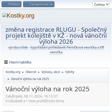
Přihlásit
Zaregistrovat se
změna registrace RLUGU
-
Společný
projekt kolejiště v KŽ
-
nová vánoční
výloha 2026
výroba triček
-
Vypořádání pohledávek Perníčková vesnička a Elfí
vesnička
Hlavní nabídka
Kostky.org
Obecné
Výstavy, akce
Výlohy
►
►
►
Vánoční výloha na rok 2025
►
Vánoční výloha na rok 2025
Založil peki, 08.11.2024, 16:13:37
0 Uživatelé a 1 Host prohlíží toto téma.