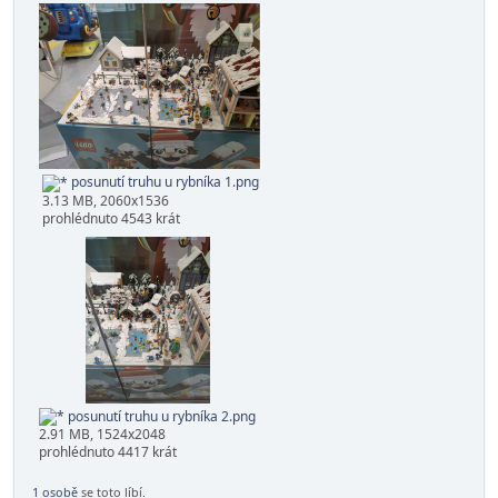
rozšíření šipka.png
4.81 MB, 2060x1536
prohlédnuto 4459 krát
posunutí truhu u rybníka 1.png
3.13 MB, 2060x1536
prohlédnuto 4543 krát