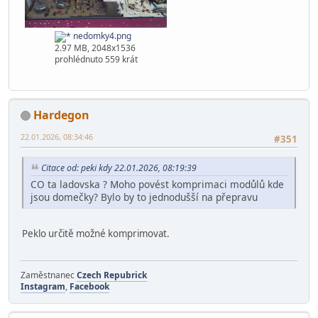
domky3.png
3.66 MB, 2048x1536
prohlédnuto 559 krát
nedomky4.png
2.97 MB, 2048x1536
prohlédnuto 559 krát
Hardegon
22.01.2026, 08:34:46
#351