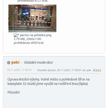
3.5 MB, 2060x1536
prohlédnuto 5388 krát
AT-AT.png
3.39 MB, 2060x1536
prohlédnuto 4721 krát
pernici na pohádce.png
2.79 MB, 2060x1180
prohlédnuto 4959 krát