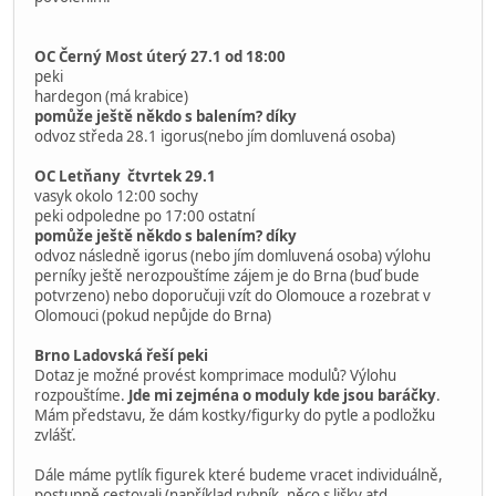
Šárka
peki
Globální moderátor
21.01.2026, 12:04:18
Poslední úprava
: 21.01.2026, 12:06:18 od: peki
#346
Deinstalace vánočních výloh.
Reaguji až nyní byla kolem toho nějaká komplikace s
povolením.
OC Černý Most úterý 27.1 od 18:00
peki
hardegon (má krabice)
pomůže ještě někdo s balením? díky
odvoz středa 28.1 igorus(nebo jím domluvená osoba)
OC Letňany čtvrtek 29.1
vasyk okolo 12:00 sochy
peki odpoledne po 17:00 ostatní
pomůže ještě někdo s balením? díky