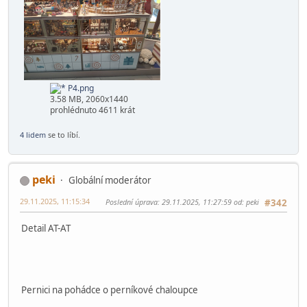
prohlédnuto 4647 krát
P3.png
3.24 MB, 2060x1272
prohlédnuto 4792 krát
P4.png
3.58 MB, 2060x1440
prohlédnuto 4611 krát
4 lidem
se to líbí.