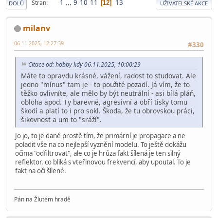
1
...
9
10
11
13
Stran
12
DOLŮ
UŽIVATELSKÉ AKCE
milanv
06.11.2025, 12:27:39
#330
Citace od: hobby kdy 06.11.2025, 10:00:29
Máte to opravdu krásné, vážení, radost to studovat. Ale
jedno "mínus" tam je - to použité pozadí. Já vím, že to
těžko ovlivníte, ale mělo by být neutrální - asi bílá pláň,
obloha apod. Ty barevné, agresivní a obří tisky tomu
škodí a platí to i pro sokl. Škoda, že tu obrovskou práci,
šikovnost a um to "sráží".
Jo jo, to je dané prostě tím, že primární je propagace a ne
poladit vše na co nejlepší vyznění modelu. To ještě dokážu
očima "odfiltrovat", ale co je hrůza fakt šílená je ten silný
reflektor, co bliká s vteřinovou frekvencí, aby upoutal. To je
fakt na oči šílené.
Pán na Žlutém hradě