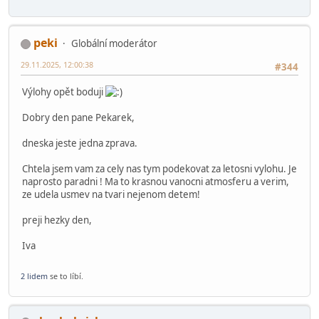
posunutí truhu u rybníka 2.png
2.91 MB, 1524x2048
prohlédnuto 4417 krát
1 osobě
se toto líbí.
peki
Globální moderátor
29.11.2025, 12:00:38
#344
Výlohy opět boduji
Dobry den pane Pekarek,
dneska jeste jedna zprava.