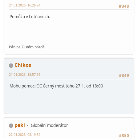
21.01.2026, 16:13:16
Poslední úprava
: 22.01.2026, 09:35:07 od: Pool
#347
Já počítám, že bych dorazil na tu deinstalaci OC Černý Most
úterý 27.1 od 18:00.
Ladovku je samozřejmě možné komprimovat.
https://www.flickr.com/photos/143591213@N02/albums
milanv
21.01.2026, 16:26:24
#348
Pomůžu v Letňanech.
Pán na Žlutém hradě
Chikos