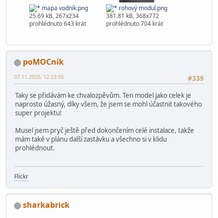
mapa vodník.png
rohový modul.png
25.69 kB, 267x234
381.81 kB, 368x772
prohlédnuto 643 krát
prohlédnuto 704 krát
poMOCník
07.11.2025, 12:23:55
#339
Taky se přidávám ke chvalozpěvům. Ten model jako celek je
naprosto úžasný, díky všem, že jsem se mohl účastnit takového
super projektu!
Musel jsem pryč ještě před dokončením celé instalace, takže
mám také v plánu další zastávku a všechno si v klidu
prohlédnout.
Flickr
sharkabrick