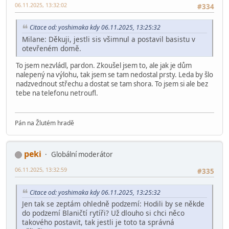
06.11.2025, 13:32:02
#334
Citace od: yoshimaka kdy 06.11.2025, 13:25:32
Milane: Děkuji, jestli sis všimnul a postavil basistu v
otevřeném domě.
To jsem nezvládl, pardon. Zkoušel jsem to, ale jak je dům
nalepený na výlohu, tak jsem se tam nedostal prsty. Leda by šlo
nadzvednout střechu a dostat se tam shora. To jsem si ale bez
tebe na telefonu netroufl.
Pán na Žlutém hradě
peki
Globální moderátor
06.11.2025, 13:32:59
#335
Citace od: yoshimaka kdy 06.11.2025, 13:25:32
Jen tak se zeptám ohledně podzemí: Hodili by se někde
do podzemí Blaničtí rytíři? Už dlouho si chci něco
takového postavit, tak jestli je toto ta správná