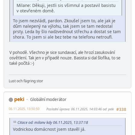
Milane: Děkuji, jestli sis všimnul a postavil basistu
v otevřeném domě.
To jsem nezvládl, pardon. Zkoušel jsem to, ale jak je
dům nalepený na výlohu, tak jsem se tam nedostal
prsty. Leda by šlo nadzvednout střechu a dostat se tam
shora. To jsem si ale bez tebe na telefonu netroufl.
V pohodě. Všechno je sice sundavací, ale hrozí zasukování
osvětlení. Tak jen v případě nouze. Basista si dal šlofíka, to se
také počítá :-)
Lust och fägring stor
peki
Globální moderátor
06.11.2025, 13:50:50
Poslední úprava
: 06.11.2025, 14:03:46 od: peki
#338
Citace od: milanv kdy 06.11.2025, 13:37:18
Vodnickou domácnost jsem stavěl já.