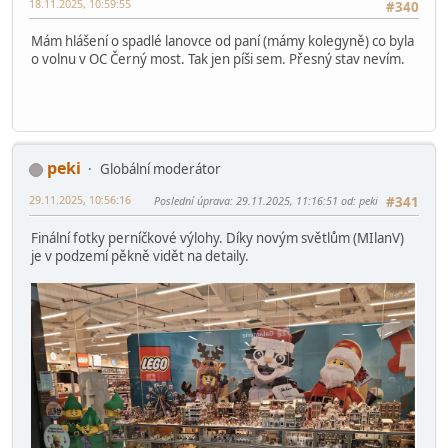
18.11.2025, 10:59:55
#340
Mám hlášení o spadlé lanovce od paní (mámy kolegyně) co byla
o volnu v OC Černý most. Tak jen píši sem. Přesný stav nevím.
peki
Globální moderátor
29.11.2025, 10:56:16
Poslední úprava
: 29.11.2025, 11:16:51 od: peki
#341
Finální fotky perníčkové výlohy. Díky novým světlům (MIlanV)
je v podzemí pěkně vidět na detaily.