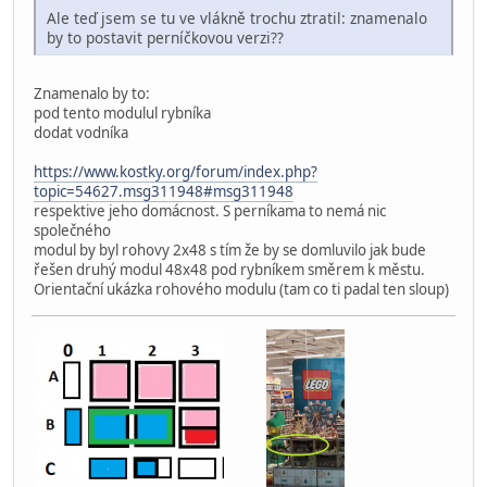
Ale teď jsem se tu ve vlákně trochu ztratil: znamenalo
by to postavit perníčkovou verzi??
Znamenalo by to:
pod tento modulul rybníka
dodat vodníka
https://www.kostky.org/forum/index.php?
topic=54627.msg311948#msg311948
respektive jeho domácnost. S perníkama to nemá nic
společného
modul by byl rohovy 2x48 s tím že by se domluvilo jak bude
řešen druhý modul 48x48 pod rybníkem směrem k městu.
Orientační ukázka rohového modulu (tam co ti padal ten sloup)