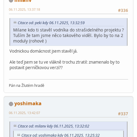
06.11.2025, 13:37:18
#336
Citace od: peki kdy 06.11.2025, 13:32:59
Milane kdo ti stavěl vodníka do strašidelného projektu ?
Tuším že tam jsme něco takového viděl. Bylo by to na 2
moduly (rohové )
Vodnickou domácnost jsem stavěl já.
Ale teď jsem se tu ve vlákně trochu ztratil: znamenalo by to
postavit perníčkovou verzi??
Pán na Žlutém hradě
yoshimaka
06.11.2025, 13:42:07
#337
Citace od: milanv kdy 06.11.2025, 13:32:02
Citace od: yoshimaka kdy 06.11.2025, 13:25:32