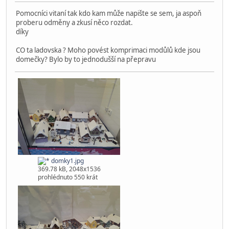
21.01.2026, 18:57:55
#349
Mohu pomoci OC Černý most toho 27.1. od 18:00
peki
Globální moderátor
22.01.2026, 08:19:39
#350
Pomocníci vitaní tak kdo kam může napište se sem, ja aspoň
proberu odměny a zkusí něco rozdat.
díky
CO ta ladovska ? Moho povést komprimaci modůlů kde jsou
domečky? Bylo by to jednodušší na přepravu