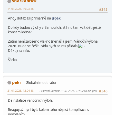
Chtela jsem vam za cely nas tym podekovat za letosni vylohu. Je
naprosto paradni ! Ma to krasnou vanocni atmosferu a verim,
ze udela usmev na tvari nejenom detem!
preji hezky den,
Iva
2 lidem
se to líbí.
sharkabrick
14.01.2026, 10:03:56
#345
Ahoj, dotaz asi primárně na
@peki
Do kdy budou výlohy v Bambulích, stihnu tam vzít děti ještě
koncem ledna?
Zatím není založeno vlákno (nenašla jsem) Vánoční výloha
2026. Bude se řešit, ráda bych se zas přidala
Děkuji za info.