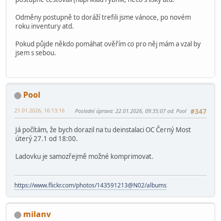
odvoz následně igorus (nebo jím domluvená osoba) výlohu
perníky ještě nerozpouštíme zájem je do Brna (buď bude
potvrzeno) nebo doporučuji vzít do Olomouce a rozebrat v
Olomouci (pokud nepůjde do Brna)
Brno Ladovská řeší peki
Dotaz je možné provést komprimace modulů? Výlohu
rozpouštíme.
Jde mi zejména o moduly kde jsou baráčky
.
Mám představu, že dám kostky/figurky do pytle a podložku
zvlášť.
Dále máme pytlík figurek které budeme vracet individuálně,
postupně cestovali (například rybník, něco s lišky atd.
Odměny postupně to doráží trefili jsme vánoce, po novém
roku inventury atd.
Pokud půjde někdo pomáhat ověřím co pro něj mám a vzal by
jsem s sebou.
Pool