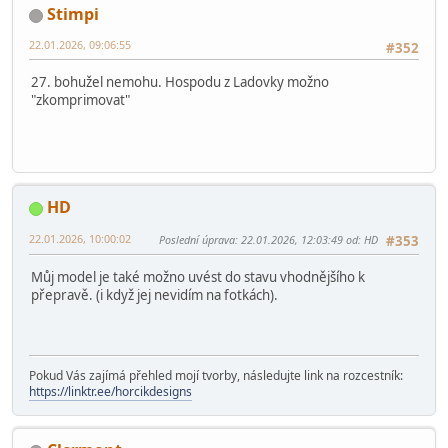
Citace od: peki kdy 22.01.2026, 08:19:39
CO ta ladovska ? Moho povést komprimaci modůlů kde
jsou domečky? Bylo by to jednodušší na přepravu
Peklo určitě možné komprimovat.
Zaměstnanec
Czech Repubrick
Instagram
,
Facebook
Stimpi
22.01.2026, 09:06:55
#352
27. bohužel nemohu. Hospodu z Ladovky možno
"zkomprimovat"
HD