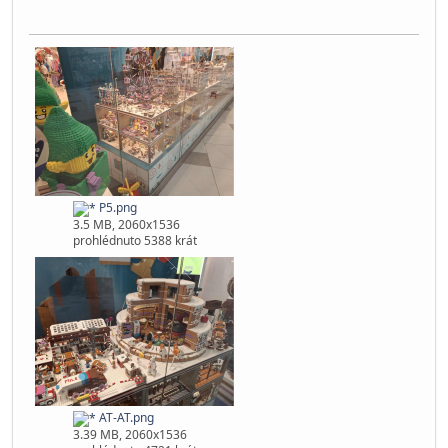
peki
Globální moderátor
29.11.2025, 11:15:34
Poslední úprava
: 29.11.2025, 11:27:59 od: peki
#342
Detail AT-AT
Pernici na pohádce o perníkové chaloupce
P5.png