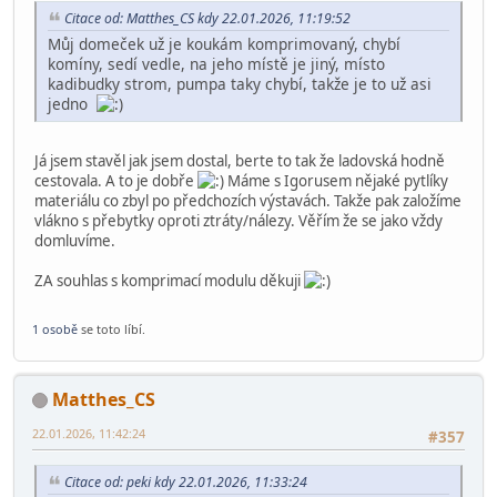
22.01.2026, 11:19:52
#355
Můj domeček už je koukám komprimovaný, chybí komíny, sedí
vedle, na jeho místě je jiný, místo kadibudky strom, pumpa taky
chybí, takže je to už asi jedno
peki
Globální moderátor
22.01.2026, 11:33:24
#356
Citace od: Matthes_CS kdy 22.01.2026, 11:19:52
Můj domeček už je koukám komprimovaný, chybí
komíny, sedí vedle, na jeho místě je jiný, místo
kadibudky strom, pumpa taky chybí, takže je to už asi
jedno
Já jsem stavěl jak jsem dostal, berte to tak že ladovská hodně
cestovala. A to je dobře
Máme s Igorusem nějaké pytlíky
materiálu co zbyl po předchozích výstavách. Takže pak založíme
vlákno s přebytky oproti ztráty/nálezy. Věřím že se jako vždy