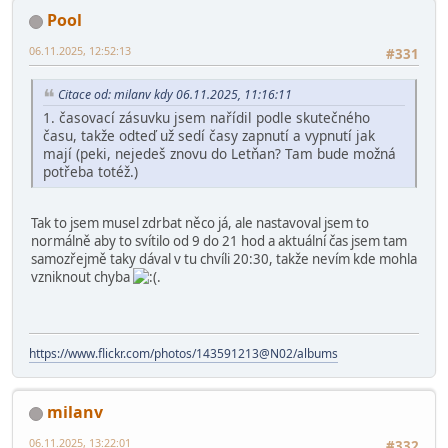
Pool
06.11.2025, 12:52:13
#331
Citace od: milanv kdy 06.11.2025, 11:16:11
1. časovací zásuvku jsem nařídil podle skutečného
času, takže odteď už sedí časy zapnutí a vypnutí jak
mají (peki, nejedeš znovu do Letňan? Tam bude možná
potřeba totéž.)
Tak to jsem musel zdrbat něco já, ale nastavoval jsem to
normálně aby to svítilo od 9 do 21 hod a aktuální čas jsem tam
samozřejmě taky dával v tu chvíli 20:30, takže nevím kde mohla
vzniknout chyba
.
https://www.flickr.com/photos/143591213@N02/albums
milanv
06.11.2025, 13:22:01
#332