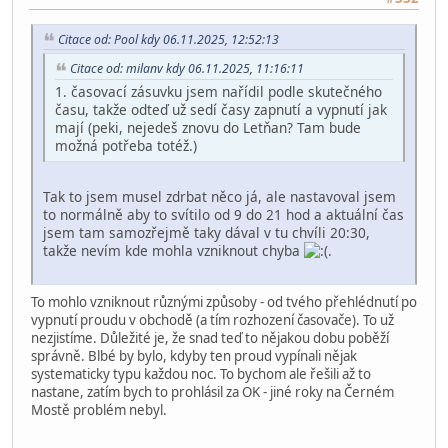
Citace od: Pool kdy 06.11.2025, 12:52:13
Citace od: milanv kdy 06.11.2025, 11:16:11
1. časovací zásuvku jsem nařídil podle skutečného
času, takže odteď už sedí časy zapnutí a vypnutí jak
mají (peki, nejedeš znovu do Letňan? Tam bude
možná potřeba totéž.)
Tak to jsem musel zdrbat něco já, ale nastavoval jsem
to normálně aby to svítilo od 9 do 21 hod a aktuální čas
jsem tam samozřejmě taky dával v tu chvíli 20:30,
takže nevím kde mohla vzniknout chyba
.
To mohlo vzniknout různými způsoby - od tvého přehlédnutí po
vypnutí proudu v obchodě (a tím rozhození časovače). To už
nezjistíme. Důležité je, že snad teď to nějakou dobu poběží
správně. Blbé by bylo, kdyby ten proud vypínali nějak
systematicky typu každou noc. To bychom ale řešili až to
nastane, zatím bych to prohlásil za OK - jiné roky na Černém
Mostě problém nebyl.