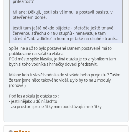
příležitost?
Milane: Děkuji, jestli sis všimnul a postavil basistu v
otevřeném domě.
Jestli tam ještě někdo půjdete - přetočte ještě tmavě
červenou střechu o 180 stupňů - nenavazuje tam
střešní "zábradlíčko" a komín je také na druhé straně...
Spíše ne a už to bylo postavené Danem postavené má to
publikované na začátku vlákna.
POd město spíše klasiku, jediná otázka je co z rybníkem tam
bych si toho vodníka s hrnečky dovedl představit.
Milane kdo ti stavěl vodníka do strašidelného projektu ? Tuším
že tam jsme něco takového viděl. Bylo by to na 2 moduly
(rohové )
Pod les a skálu je otázka co :
- jestli nějakou důlní šachtu
- asi prostor i pro skřítky mim pod stávajícími skřítky
milanv