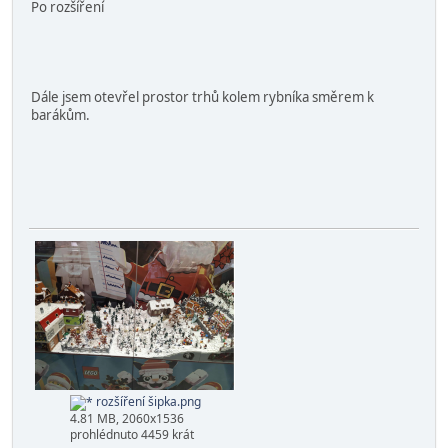
peki
Globální moderátor
29.11.2025, 11:45:57
Poslední úprava
: 29.11.2025, 11:50:01 od: peki
#343
Úprava letošní výlohy. Volně místo o pohledové šířce na
baseplate 32 studů jsme využili na rozšíření lesa (šipka)
Původní
Po rozšíření
Dále jsem otevřel prostor trhů kolem rybníka směrem k
barákům.