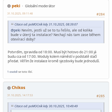
peki
Globální moderátor
31.10.2025, 09:11:48
#284
Citace od: poMOCník kdy 31.10.2025, 08:39:07
@peki
Nevím, jestli už se to tu řešilo, ale od kolika
bude v úterý ta instalace? Nechají nás tam zase během
otevírací doby?
Potvrdím, zpravidla od 18:00. Musí být hotovo do 21:00 já
budu cca od 17:00. Moduly kolem náměstí v podstatě stačí
předat. Věřím že instalace kromě sjezdovky bude jednoduší.
1 osobě
se toto líbí.
Chikos
31.10.2025, 14:17:53
#285
Citace od: poMOCník kdy 30.10.2025, 10:49:49