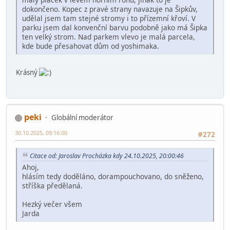
dokončeno. Kopec z pravé strany navazuje na Šipkův,
udělal jsem tam stejné stromy i to přízemní křoví. V
parku jsem dal konvenční barvu podobně jako má Šipka
ten velký strom. Nad parkem vlevo je malá parcela,
kde bude přesahovat dům od yoshimaka.
Krásný
peki
Globální moderátor
30.10.2025, 09:16:00
#272
Citace od: Jaroslav Procházka kdy 24.10.2025, 20:00:46
Ahoj,
hlásím tedy doděláno, dorampouchovano, do sněženo,
stříška předělaná.
Hezký večer všem
Jarda