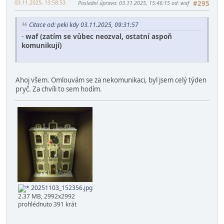
03.11.2025, 13:58:53
Poslední úprava
: 03.11.2025, 15:46:15 od: waf
#295
Citace od: peki kdy 03.11.2025, 09:31:57
-
waf (zatím se vůbec neozval, ostatní aspoň
komunikují)
Ahoj všem. Omlouvám se za nekomunikaci, byl jsem celý týden
pryč. Za chvíli to sem hodím.
20251103_152356.jpg
2.37 MB, 2992x2992
prohlédnuto 391 krát