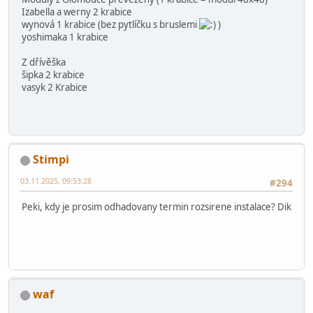
Izabella a werny 2 krabice
wynová 1 krabice (bez pytlíčku s bruslemi
)
yoshimaka 1 krabice
Z dřívěška
šipka 2 krabice
vasyk 2 Krabice
Stimpi
03.11.2025, 09:53:28
#294
Peki, kdy je prosim odhadovany termin rozsirene instalace? Dik
waf