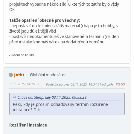
projektech vypadne někdo z lidí u kterých to zatím bylo vždy
OK
Takže opatření obecně pro všechny:
- nepostavíš do termínu vrátíš materiál (chápu je to hobby, v
životě jsou důležitější věci
- postavíš nedokumentuješ ve stanoveném termínu (ne den
před instalací) nemáš nárok na dodatečnou odměnu
2 lidem
se to líbí.
peki
Globální moderátor
03.11.2025, 14:28:57
Poslední úprava
: 03.11.2025, 14:34:41 od: peki
#297
Citace od: Stimpi kdy 03.11.2025, 09:53:28
Peki, kdy je prosim odhadovany termin rozsirene
instalace? Dik
Rozšíření instalace