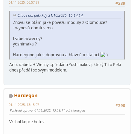
01.11.2025, 06:57:29
#289
Citace od: peki kdy 31.10.2025, 15:14:14
Znovu se ptám jaké povezu moduly z Olomouce?
- wynová domluveno
Izabela/werny?
yoshimaka ?
Hardegone jak s dopravou a hlavně instalací
Ano, izabella + Werny...předáno Yoshimakovi, který Ti to Peki
dnes předá i se svým modelem.
Hardegon
01.11.2025, 13:15:07
#290
Poslední úprava
: 01.11.2025, 13:19:11 od: Hardegon
Vrchol kopce hotov.