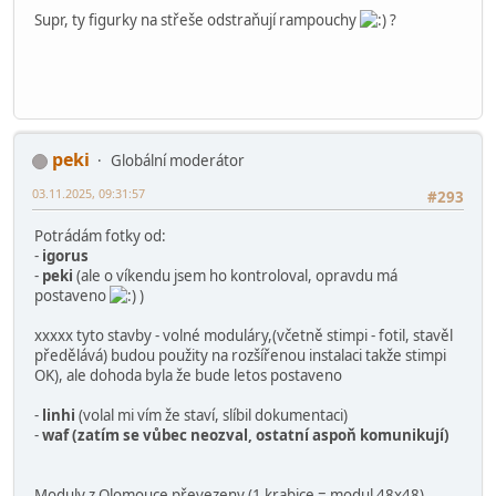
Supr, ty figurky na střeše odstraňují rampouchy
?
peki
Globální moderátor
03.11.2025, 09:31:57
#293
Potrádám fotky od:
-
igorus
-
peki
(ale o víkendu jsem ho kontroloval, opravdu má
postaveno
)
xxxxx tyto stavby - volné moduláry,(včetně stimpi - fotil, stavěl
předělává) budou použity na rozšířenou instalaci takže stimpi
OK), ale dohoda byla že bude letos postaveno
-
linhi
(volal mi vím že staví, slíbil dokumentaci)
-
waf (zatím se vůbec neozval, ostatní aspoň komunikují)
Moduly z Olomouce převezeny (1 krabice = modul 48x48)