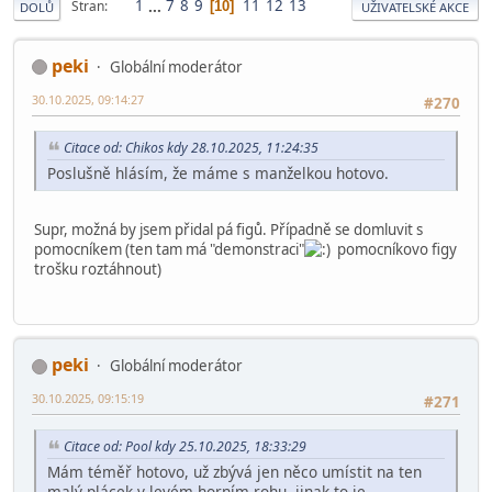
1
...
7
8
9
11
12
13
Stran
10
DOLŮ
UŽIVATELSKÉ AKCE
peki
Globální moderátor
30.10.2025, 09:14:27
#270
Citace od: Chikos kdy 28.10.2025, 11:24:35
Poslušně hlásím, že máme s manželkou hotovo.
Supr, možná by jsem přidal pá figů. Případně se domluvit s
pomocníkem (ten tam má "demonstraci"
pomocníkovo figy
trošku roztáhnout)
peki
Globální moderátor
30.10.2025, 09:15:19
#271
Citace od: Pool kdy 25.10.2025, 18:33:29
Mám téměř hotovo, už zbývá jen něco umístit na ten
malý plácek v levém horním rohu, jinak to je