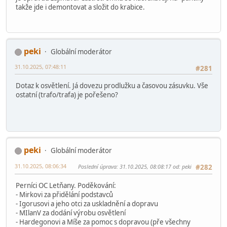
takže jde i demontovat a složit do krabice.
peki
Globální moderátor
31.10.2025, 07:48:11
#281
Dotaz k osvětlení. Já dovezu prodlužku a časovou zásuvku. Vše
ostatní (trafo/trafa) je pořešeno?
peki
Globální moderátor
31.10.2025, 08:06:34
Poslední úprava
: 31.10.2025, 08:08:17 od: peki
#282
Perníci OC Letňany. Poděkování:
- Mirkovi za přidělání podstavců
- Igorusovi a jeho otci za uskladnění a dopravu
- MIlanV za dodání výrobu osvětlení
- Hardegonovi a Míše za pomoc s dopravou (pře všechny