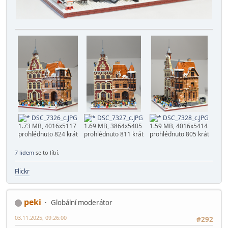
DSC_7326_c.JPG
DSC_7327_c.JPG
DSC_7328_c.JPG
1.73 MB, 4016x5117
1.69 MB, 3864x5405
1.59 MB, 4016x5414
prohlédnuto 824 krát
prohlédnuto 811 krát
prohlédnuto 805 krát
7 lidem
se to líbí.
Flickr
peki
Globální moderátor
03.11.2025, 09:26:00
#292