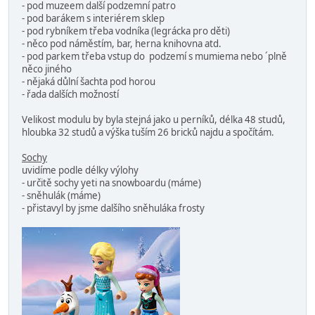
- pod muzeem další podzemní patro
- pod barákem s interiérem sklep
- pod rybníkem třeba vodníka (legrácka pro děti)
- něco pod náměstím, bar, herna knihovna atd.
- pod parkem třeba vstup do podzemí s mumiema nebo ´plně
něco jiného
- nějaká důlní šachta pod horou
- řada dalších možností
Velikost modulu by byla stejná jako u perníků, délka 48 studů,
hloubka 32 studů a výška tuším 26 bricků najdu a spočítám.
Sochy
uvidíme podle délky výlohy
- určitě sochy yeti na snowboardu (máme)
- sněhulák (máme)
- přistavyl by jsme dalšího sněhuláka frosty