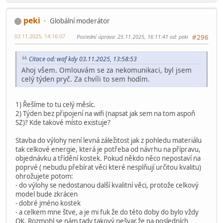
peki
Globální moderátor
03.11.2025, 14:16:07
Poslední úprava
: 25.11.2025, 16:11:41 od: peki
#296
Citace od: waf kdy 03.11.2025, 13:58:53
Ahoj všem. Omlouvám se za nekomunikaci, byl jsem
celý týden pryč. Za chvíli to sem hodím.
1) Řešíme to tu celý měsíc.
2) Týden bez připojení na wifi (napsat jak sem na tom aspoň
SZ)? Kde takové místo existuje?
Stavba do výlohy není levná záležitost jak z pohledu materiálu
tak celkové energie, která je potřeba od návrhu na přípravu,
objednávku a třídění kostek. Pokud někdo něco nepostaví na
poprvé ( nebudu přebírat věci které nesplňují určitou kvalitu)
ohrožujete potom:
- do výlohy se nedostanou další kvalitní věci, protože celkový
model bude zkrácen
- dobré jméno kostek
- a celkem mne štve, a je mi fuk že do této doby do bylo vždy
OK. Rozmohl se nám tady takový nešvar,že na posledních