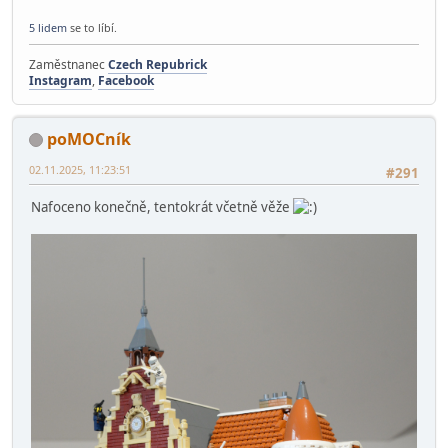
5 lidem
se to líbí.
Zaměstnanec
Czech Repubrick
Instagram
,
Facebook
poMOCník
02.11.2025, 11:23:51
#291
Nafoceno konečně, tentokrát včetně věže