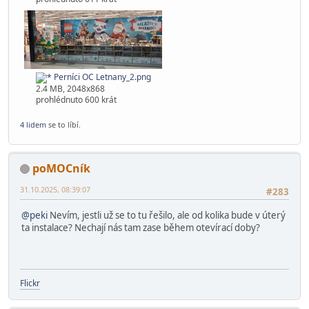
Perníci OC Letnany_2.png
2.4 MB, 2048x868
prohlédnuto 600 krát
4 lidem
se to líbí.
poMOCník
31.10.2025, 08:39:07
#283
@peki
Nevím, jestli už se to tu řešilo, ale od kolika bude v úterý
ta instalace? Nechají nás tam zase během otevírací doby?
Flickr