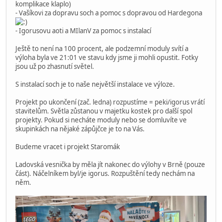
komplikace klaplo)
- Vašíkovi za dopravu soch a pomoc s dopravou od Hardegona
- Igorusovu aoti a MIlanV za pomoc s instalací
Ještě to není na 100 procent, ale podzemní moduly svítí a
výloha byla ve 21:01 ve stavu kdy jsme ji mohli opustit. Fotky
jsou už po zhasnutí světel.
S instalací soch je to naše největší instalace ve výloze.
Projekt po ukončení (zač. ledna) rozpustíme = peki/igorus vrátí
stavitelům. Světla zůstanou v majetku kostek pro další spol
projekty. Pokud si necháte moduly nebo se domluvíte ve
skupinkách na nějaké zápůjčce je to na Vás.
Budeme vracet i projekt Staromák
Ladovská vesnička by měla jít nakonec do výlohy v Brně (pouze
část). Náčelníkem byl/je igorus. Rozpuštění tedy nechám na
něm.