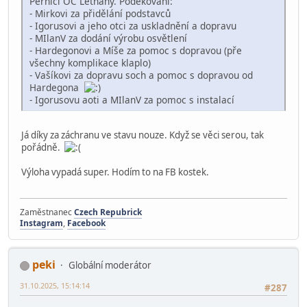
Perníci OC Letňany. Poděkování:
- Mirkovi za přidělání podstavců
- Igorusovi a jeho otci za uskladnění a dopravu
- MIlanV za dodání výrobu osvětlení
- Hardegonovi a Míše za pomoc s dopravou (pře
všechny komplikace klaplo)
- Vašíkovi za dopravu soch a pomoc s dopravou od
Hardegona
- Igorusovu aoti a MIlanV za pomoc s instalací
Já díky za záchranu ve stavu nouze. Když se věci serou, tak
pořádně.
Výloha vypadá super. Hodím to na FB kostek.
Zaměstnanec
Czech Repubrick
Instagram
,
Facebook
peki
Globální moderátor
31.10.2025, 15:14:14
#287