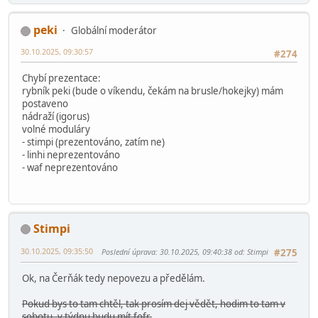
peki
Globální moderátor
30.10.2025, 09:30:57
#274
Chybí prezentace:
rybník peki (bude o víkendu, čekám na brusle/hokejky) mám
postaveno
nádraží (igorus)
volné moduláry
- stimpi (prezentováno, zatím ne)
- linhi neprezentováno
- waf neprezentováno
Stimpi
30.10.2025, 09:35:50
Poslední úprava
: 30.10.2025, 09:40:38 od: Stimpi
#275
Ok, na Čerňák tedy nepovezu a předělám.
Pokud bys to tam chtěl, tak prosím dej vědět, hodim to tam v
sobotu, v týdnu budu mít fofr.