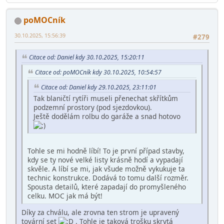
poMOCník
30.10.2025, 15:56:39
#279
Citace od: Daniel kdy 30.10.2025, 15:20:11
Citace od: poMOCník kdy 30.10.2025, 10:54:57
Citace od: Daniel kdy 29.10.2025, 23:11:01
Tak blaničtí rytíři museli přenechat skřítkům
podzemní prostory (pod sjezdovkou).
Ještě dodělám rolbu do garáže a snad hotovo
Tohle se mi hodně líbí! To je první případ stavby,
kdy se ty nové velké listy krásně hodí a vypadají
skvěle. A líbí se mi, jak všude možně vykukuje ta
technic konstrukce. Dodává to tomu další rozměr.
Spousta detailů, které zapadají do promyšleného
celku. MOC jak má být!
Díky za chválu, ale zrovna ten strom je upravený
tovární set
. Tohle je taková trošku skrytá