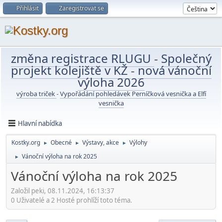
Přihlásit
Zaregistrovat se
změna registrace RLUGU
-
Společný
projekt kolejiště v KŽ
-
nová vánoční
výloha 2026
výroba triček
-
Vypořádání pohledávek Perníčková vesnička a Elfí
vesnička
Hlavní nabídka
Kostky.org
Obecné
Výstavy, akce
Výlohy
►
►
►
Vánoční výloha na rok 2025
►
Vánoční výloha na rok 2025
Založil peki, 08.11.2024, 16:13:37
0 Uživatelé a 2 Hosté prohlíží toto téma.