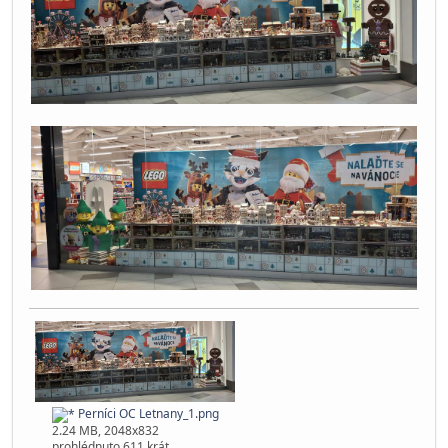
Perníci OC Letnany_1.png
2.24 MB, 2048x832
prohlédnuto 611 krát