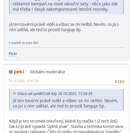
reklamní kampaň na nové vánoční sety - něco jako zde
má třeba i Vasyk zakomponované letošní novinky.
Já ten tovární právě viděl a vůbec se mi nelíbil. Nevím, co jsi s
ním udělal, ale teď to prostě funguje líp.
1 osobě
se toto líbí.
Flickr
peki
Globální moderátor
31.10.2025, 07:47:03
#280
Citace od: poMOCník kdy 30.10.2025, 15:56:39
Já ten tovární právě viděl a vůbec se mi nelíbil. Nevím,
co jsi s ním udělal, ale teď to prostě funguje líp.
Když je ten stromek otevřený, klidně by stačila 1/2 tech listů
tak to právě vypadá "úplně jinak". Stavba a technika konstrukce
je opravdu zajímavá. Části stromku se nacvakávají na "pantíky"