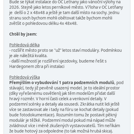
Bude se týkat instalace do OC Leťnany jako vánoční výlohy na
2026. Stejně jako letos perníkové město. V7loha v OC Letňany
je delší o 2 x 48x48 a ještě je tam další místo na sochy. Jednu
stranu soch bychom mohli obětovat takže bychom mohli
zvětšit o pohledovou délku 4x 48x48.
Chtěl by jsem:
Pohledová délka
- rozšířit město proto se "už" letos staví moduláry. Podmínkou
je ale náležitá kvalita.
- další možností je rozšíření sjezdovky, budeme řešit s
Hardegonem zítra při instalaci
Pohledová výška
Přemýšlím o vybudování 1 patra podzemních modulů
, pod
stávající, tedy již pevěně usazený model. Je to ideální prostor
(díky vyřešenému osvětlení) jak těm modelům přidat další
hravý rozměr. V horní časti celek a venkovní detaily. V
podzemní scénky a detaily ala sousedi. Zkrátka nutit lidi ještě
více se zastavovat ale i tady na fóru se kochat detaily (pokud
bude fotodokumentace). Rozumím tomu že postavit pěkný
modulár je těžké. Podzemní modul pokud má nápad může
zvládnout více i méně zkušených vystavovatelů. Tím neříkám
že bude hotový za odpoledne (to tak možná hrubá skica).