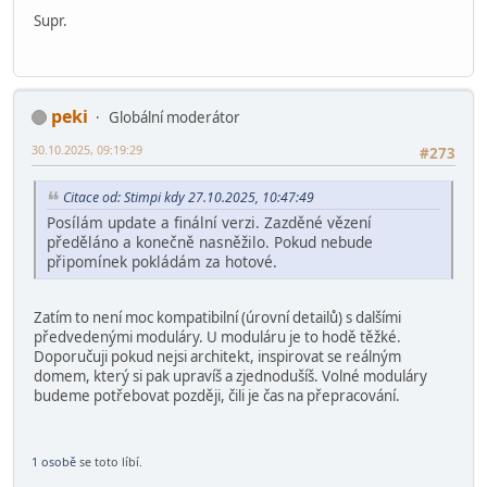
Supr.
peki
Globální moderátor
30.10.2025, 09:19:29
#273
Citace od: Stimpi kdy 27.10.2025, 10:47:49
Posílám update a finální verzi. Zazděné vězení
předěláno a konečně nasněžilo. Pokud nebude
připomínek pokládám za hotové.
Zatím to není moc kompatibilní (úrovní detailů) s dalšími
předvedenými moduláry. U moduláru je to hodě těžké.
Doporučuji pokud nejsi architekt, inspirovat se reálným
domem, který si pak upravíš a zjednodušíš. Volné moduláry
budeme potřebovat později, čili je čas na přepracování.
1 osobě
se toto líbí.