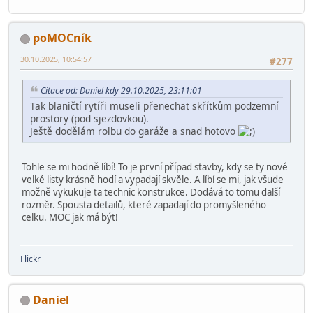
poMOCník
30.10.2025, 10:54:57
#277
Citace od: Daniel kdy 29.10.2025, 23:11:01
Tak blaničtí rytíři museli přenechat skřítkům podzemní
prostory (pod sjezdovkou).
Ještě dodělám rolbu do garáže a snad hotovo
Tohle se mi hodně líbí! To je první případ stavby, kdy se ty nové
velké listy krásně hodí a vypadají skvěle. A líbí se mi, jak všude
možně vykukuje ta technic konstrukce. Dodává to tomu další
rozměr. Spousta detailů, které zapadají do promyšleného
celku. MOC jak má být!
Flickr
Daniel