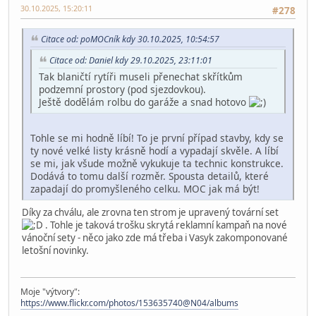
30.10.2025, 15:20:11
#278
Citace od: poMOCník kdy 30.10.2025, 10:54:57
Citace od: Daniel kdy 29.10.2025, 23:11:01
Tak blaničtí rytíři museli přenechat skřítkům
podzemní prostory (pod sjezdovkou).
Ještě dodělám rolbu do garáže a snad hotovo
Tohle se mi hodně líbí! To je první případ stavby, kdy se
ty nové velké listy krásně hodí a vypadají skvěle. A líbí
se mi, jak všude možně vykukuje ta technic konstrukce.
Dodává to tomu další rozměr. Spousta detailů, které
zapadají do promyšleného celku. MOC jak má být!
Díky za chválu, ale zrovna ten strom je upravený tovární set
. Tohle je taková trošku skrytá reklamní kampaň na nové
vánoční sety - něco jako zde má třeba i Vasyk zakomponované
letošní novinky.
Moje "výtvory":
https://www.flickr.com/photos/153635740@N04/albums