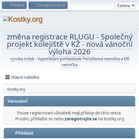
Přihlásit
Zaregistrovat se
změna registrace RLUGU
-
Společný
projekt kolejiště v KŽ
-
nová vánoční
výloha 2026
výroba triček
-
Vypořádání pohledávek Perníčková vesnička a Elfí
vesnička
Hlavní nabídka
Kostky.org
Varování!
Pouze registrovaní uživatelé mají přístup do této sekce.
Prosím, přihlašte se nebo
zaregistrujte se
na Kostky.org
Přihlásit