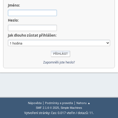
Jméno:
Heslo:
Jak dlouho zůstat přihlášen:
Zapomněli jste heslo?
|
|
Nápověda
Podmínky a pravidla
Nahoru ▲
,
SMF 2.1.6 © 2025
Simple Machines
Vytvoření stránky: čas: 0.017 vteřin / dotazů: 11.