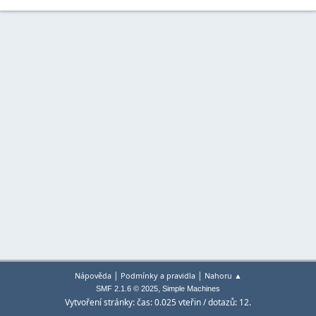
|
|
Nápověda
Podmínky a pravidla
Nahoru ▲
,
SMF 2.1.6 © 2025
Simple Machines
Vytvoření stránky: čas: 0.025 vteřin / dotazů: 12.