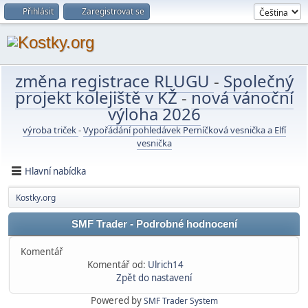
Přihlásit
Zaregistrovat se
změna registrace RLUGU
-
Společný
projekt kolejiště v KŽ
-
nová vánoční
výloha 2026
výroba triček
-
Vypořádání pohledávek Perníčková vesnička a Elfí
vesnička
Hlavní nabídka
Kostky.org
SMF Trader - Podrobné hodnocení
Komentář
Komentář od:
Ulrich14
Zpět do nastavení
Powered by
SMF Trader System