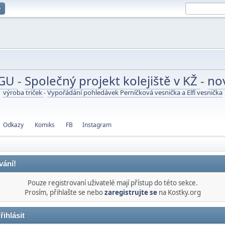
e
UGU
-
Společný projekt kolejiště v KŽ
-
no
výroba triček
-
Vypořádání pohledávek Perníčková vesnička a Elfí vesnička
Odkazy
Komiks
FB
Instagram
vání!
Pouze registrovaní uživatelé mají přístup do této sekce.
Prosím, přihlašte se nebo
zaregistrujte se
na Kostky.org
řihlásit