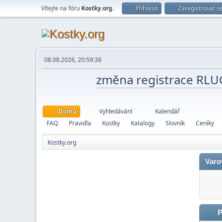
Vítejte na fóru
Kostky.org
.
Přihlásit
Zaregistrovat s
08.08.2026, 20:59:38
změna registrace RL
Domů
Vyhledávání
Kalendář
FAQ
Pravidla
Kostky
Katalogy
Slovník
Ceníky
Kostky.org
Varo
P