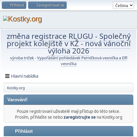
Přihlásit
Zaregistrovat se
změna registrace RLUGU
-
Společný
projekt kolejiště v KŽ
-
nová vánoční
výloha 2026
výroba triček
-
Vypořádání pohledávek Perníčková vesnička a Elfí
vesnička
Hlavní nabídka
Kostky.org
Varování!
Pouze registrovaní uživatelé mají přístup do této sekce.
Prosím, přihlašte se nebo
zaregistrujte se
na Kostky.org
Přihlásit