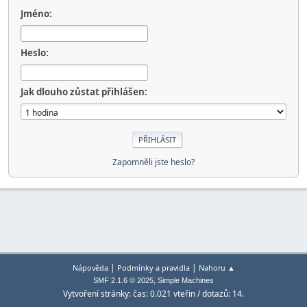
Jméno:
Heslo:
Jak dlouho zůstat přihlášen:
Zapomněli jste heslo?
|
|
Nápověda
Podmínky a pravidla
Nahoru ▲
,
SMF 2.1.6 © 2025
Simple Machines
Vytvoření stránky: čas: 0.021 vteřin / dotazů: 14.