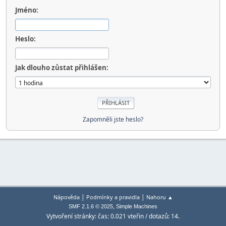
Jméno:
Heslo:
Jak dlouho zůstat přihlášen:
Zapomněli jste heslo?
|
|
Nápověda
Podmínky a pravidla
Nahoru ▲
,
SMF 2.1.6 © 2025
Simple Machines
Vytvoření stránky: čas: 0.021 vteřin / dotazů: 14.