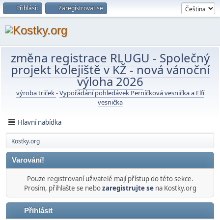
Přihlásit
Zaregistrovat se
změna registrace RLUGU
-
Společný
projekt kolejiště v KŽ
-
nová vánoční
výloha 2026
výroba triček
-
Vypořádání pohledávek Perníčková vesnička a Elfí
vesnička
Hlavní nabídka
Kostky.org
Varování!
Pouze registrovaní uživatelé mají přístup do této sekce.
Prosím, přihlašte se nebo
zaregistrujte se
na Kostky.org
Přihlásit