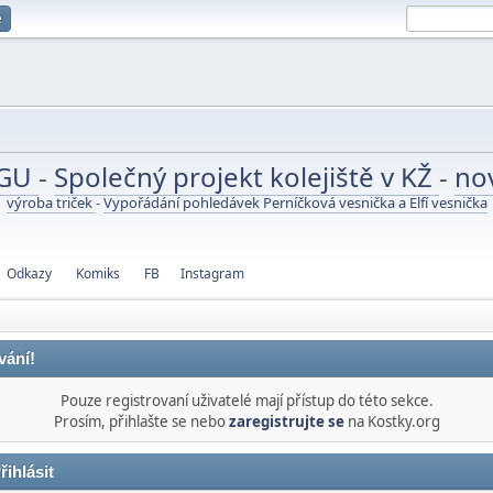
e
UGU
-
Společný projekt kolejiště v KŽ
-
no
výroba triček
-
Vypořádání pohledávek Perníčková vesnička a Elfí vesnička
Odkazy
Komiks
FB
Instagram
vání!
Pouze registrovaní uživatelé mají přístup do této sekce.
Prosím, přihlašte se nebo
zaregistrujte se
na Kostky.org
řihlásit