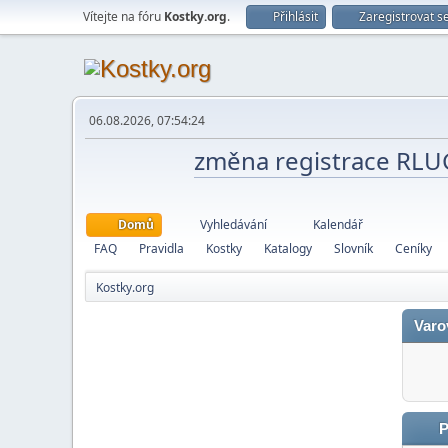
Vítejte na fóru
Kostky.org
.
Přihlásit
Zaregistrovat s
06.08.2026, 07:54:24
změna registrace RL
Domů
Vyhledávání
Kalendář
FAQ
Pravidla
Kostky
Katalogy
Slovník
Ceníky
Kostky.org
Varo
P