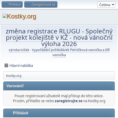
Přihlásit
Zaregistrovat se
změna registrace RLUGU
-
Společný
projekt kolejiště v KŽ
-
nová vánoční
výloha 2026
výroba triček
-
Vypořádání pohledávek Perníčková vesnička a Elfí
vesnička
Hlavní nabídka
Kostky.org
Varování!
Pouze registrovaní uživatelé mají přístup do této sekce.
Prosím, přihlašte se nebo
zaregistrujte se
na Kostky.org
Přihlásit