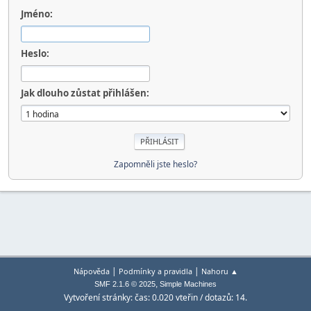
Jméno:
Heslo:
Jak dlouho zůstat přihlášen:
Zapomněli jste heslo?
|
|
Nápověda
Podmínky a pravidla
Nahoru ▲
,
SMF 2.1.6 © 2025
Simple Machines
Vytvoření stránky: čas: 0.020 vteřin / dotazů: 14.