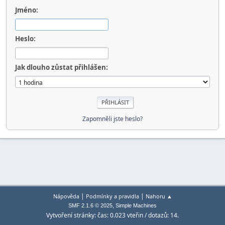
Jméno:
Heslo:
Jak dlouho zůstat přihlášen:
Zapomněli jste heslo?
|
|
Nápověda
Podmínky a pravidla
Nahoru ▲
,
SMF 2.1.6 © 2025
Simple Machines
Vytvoření stránky: čas: 0.023 vteřin / dotazů: 14.