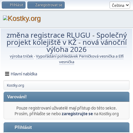
Přihlásit
Zaregistrovat se
změna registrace RLUGU
-
Společný
projekt kolejiště v KŽ
-
nová vánoční
výloha 2026
výroba triček
-
Vypořádání pohledávek Perníčková vesnička a Elfí
vesnička
Hlavní nabídka
Kostky.org
Varování!
Pouze registrovaní uživatelé mají přístup do této sekce.
Prosím, přihlašte se nebo
zaregistrujte se
na Kostky.org
Přihlásit