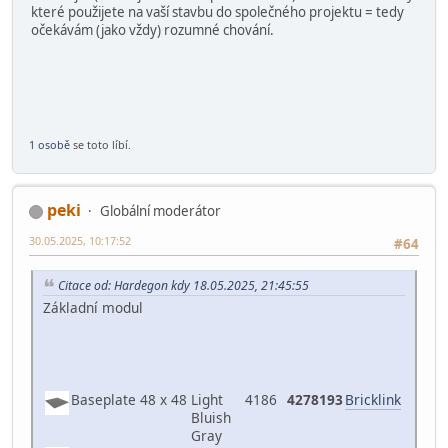
které použijete na vaší stavbu do společného projektu = tedy
očekávám (jako vždy) rozumné chování.
1 osobě
se toto líbí.
peki
Globální moderátor
30.05.2025, 10:17:52
#64
Citace od: Hardegon kdy 18.05.2025, 21:45:55
Základní modul
Baseplate 48 x 48
Light
4186
4278193
Bricklink
Bluish
Gray