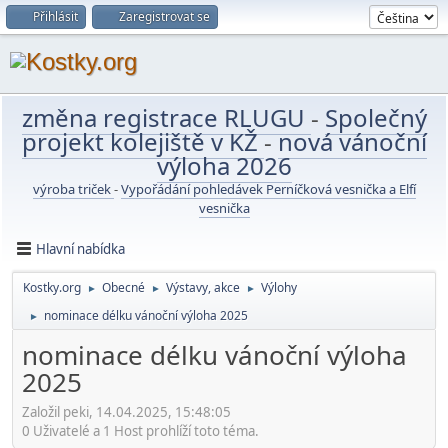
Přihlásit
Zaregistrovat se
změna registrace RLUGU
-
Společný
projekt kolejiště v KŽ
-
nová vánoční
výloha 2026
výroba triček
-
Vypořádání pohledávek Perníčková vesnička a Elfí
vesnička
Hlavní nabídka
Kostky.org
Obecné
Výstavy, akce
Výlohy
►
►
►
nominace délku vánoční výloha 2025
►
nominace délku vánoční výloha
2025
Založil peki, 14.04.2025, 15:48:05
0 Uživatelé a 1 Host prohlíží toto téma.