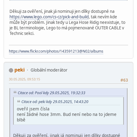
Děkuji za ověření, jinak já nominuji jen dílky dostupné na
https://www.lego.com/cs-cz/pick-and-build
, tak nevím kde
může být problém. Jinak tedy u Lega Hose Ridig neexistuje, to
je BL terminologie, Lego to má pojmenované OUTER CABLE v
Technic sekci.
https://www.flickr.com/photos/143591213@N02/albums
peki
Globální moderátor
30.05.2025, 09:53:15
#63
Citace od: Pool kdy 29.05.2025, 19:32:33
Citace od: peki kdy 29.05.2025, 14:43:20
oveřil jsem čísla
není žádné hose 3mm. Bud není nebo na to jdeme
blbě
Děkuji za ověření, jinak já nominuji jen dílky dostupné