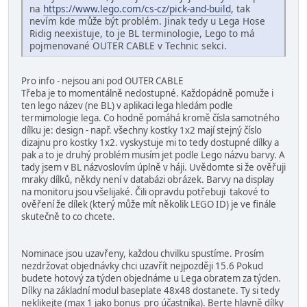
na
https://www.lego.com/cs-cz/pick-and-build
, tak
nevím kde může být problém. Jinak tedy u Lega Hose
Ridig neexistuje, to je BL terminologie, Lego to má
pojmenované OUTER CABLE v Technic sekci.
Pro info - nejsou ani pod OUTER CABLE
Třeba je to momentálně nedostupné. Každopádně pomuže i
ten lego název (ne BL) v aplikaci lega hledám podle
termimologie lega. Co hodně pomáhá kromě čísla samotného
dílku je: design - např. všechny kostky 1x2 mají stejný číslo
dizajnu pro kostky 1x2. vyskystuje mi to tedy dostupné dílky a
pak a to je druhý problém musím jet podle Lego názvu barvy. A
tady jsem v BL názvoslovím úplně v háji. Uvědomte si že ověřuji
mraky dílků, někdy není v databázi obrázek. Barvy na display
na monitoru jsou všelijaké. Čili opravdu potřebuji takové to
ověření že dílek (který může mít několik LEGO ID) je ve finále
skutečně to co chcete.
Nominace jsou uzavřeny, každou chvilku spustíme. Prosím
nezdržovat objednávky chci uzavřít nejpozději 15.6 Pokud
budete hotový za týden objednáme u Lega obratem za týden.
Dílky na základní modul baseplate 48x48 dostanete. Ty si tedy
neklikejte (max 1 jako bonus pro účastníka). Berte hlavně dílky