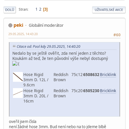
1
2
Stran
3
DOLŮ
UŽIVATELSKÉ AKCE
peki
Globální moderátor
29.05.2025, 14:43:20
#60
Citace od: Pool kdy 29.05.2025, 14:40:20
Nedalo by se ještě ověřit, zda není jeden z těchto?
Koukám až teď, že ten původní výše nebyl dostupný
Hose Rigid
Reddish
75c12
6508632
Bricklink
3mm D. 12L /
Brown
9.6cm
Hose Rigid
Reddish
75c20
6505230
Bricklink
3mm D. 20L /
Brown
16cm
oveřil jsem čísla
není žádné hose 3mm. Bud není nebo na to jdeme blbě