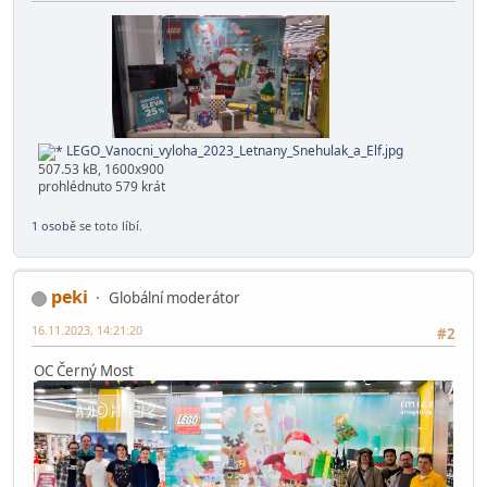
LEGO_Vanocni_vyloha_2023_Letnany_Snehulak_a_Elf.jpg
507.53 kB, 1600x900
prohlédnuto 579 krát
1 osobě
se toto líbí.
peki
Globální moderátor
16.11.2023, 14:21:20
#2
OC Černý Most