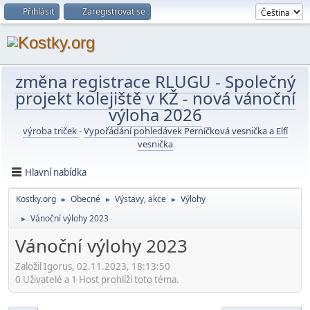
Přihlásit
Zaregistrovat se
změna registrace RLUGU
-
Společný
projekt kolejiště v KŽ
-
nová vánoční
výloha 2026
výroba triček
-
Vypořádání pohledávek Perníčková vesnička a Elfí
vesnička
Hlavní nabídka
Kostky.org
Obecné
Výstavy, akce
Výlohy
►
►
►
Vánoční výlohy 2023
►
Vánoční výlohy 2023
Založil Igorus, 02.11.2023, 18:13:50
0 Uživatelé a 1 Host prohlíží toto téma.