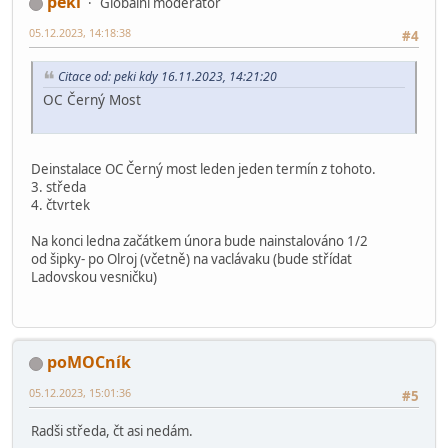
peki
Globální moderátor
05.12.2023, 14:18:38
#4
Citace od: peki kdy 16.11.2023, 14:21:20
OC Černý Most
Deinstalace OC Černý most leden jeden termín z tohoto.
3. středa
4. čtvrtek
Na konci ledna začátkem února bude nainstalováno 1/2
od šipky- po Olroj (včetně) na vaclávaku (bude střídat
Ladovskou vesničku)
poMOCník
05.12.2023, 15:01:36
#5
Radši středa, čt asi nedám.