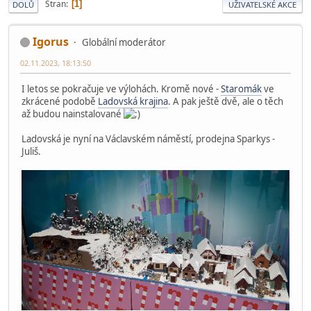
Stran
1
DOLŮ
UŽIVATELSKÉ AKCE
Igorus
Globální moderátor
02.11.2023, 18:13:50
I letos se pokračuje ve výlohách. Kromě nové -
Staromák
ve
zkrácené podobě
Ladovská krajina
. A pak ještě dvě, ale o těch
až budou nainstalované
Ladovská je nyní na Václavském náměstí, prodejna Sparkys -
Juliš.