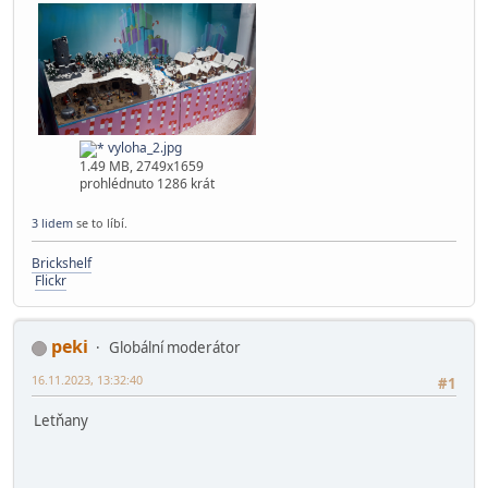
vyloha_2.jpg
1.49 MB, 2749x1659
prohlédnuto 1286 krát
3 lidem
se to líbí.
Brickshelf
Flickr
peki
Globální moderátor
16.11.2023, 13:32:40
#1
Letňany