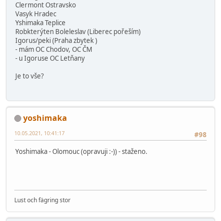
Clermont Ostravsko
Vasyk Hradec
Yshimaka Teplice
Robkterýten Boleleslav (Liberec pořeším)
Igorus/peki (Praha zbytek )
- mám OC Chodov, OC ČM
- u Igoruse OC Letňany
Je to vše?
yoshimaka
10.05.2021, 10:41:17
#98
Yoshimaka - Olomouc (opravuji :-)) - staženo.
Lust och fägring stor