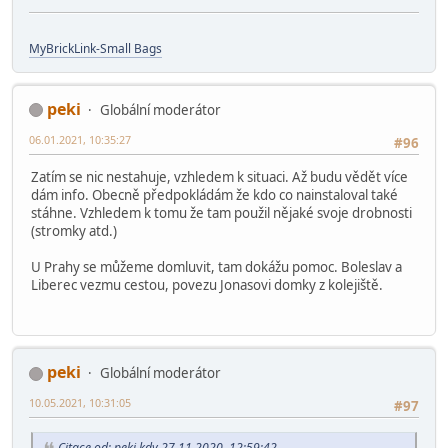
MyBrickLink-Small Bags
peki
Globální moderátor
06.01.2021, 10:35:27
#96
Zatím se nic nestahuje, vzhledem k situaci. Až budu vědět více
dám info. Obecně předpokládám že kdo co nainstaloval také
stáhne. Vzhledem k tomu že tam použil nějaké svoje drobnosti
(stromky atd.)
U Prahy se můžeme domluvit, tam dokážu pomoc. Boleslav a
Liberec vezmu cestou, povezu Jonasovi domky z kolejiště.
peki
Globální moderátor
10.05.2021, 10:31:05
#97
Citace od: peki kdy 27.11.2020, 12:59:42