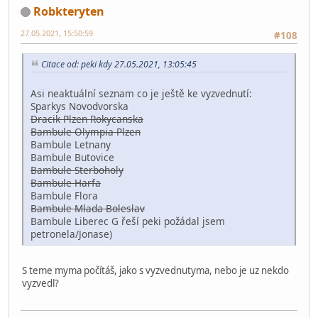
Robkteryten
27.05.2021, 15:50:59
#108
Citace od: peki kdy 27.05.2021, 13:05:45
Asi neaktuální seznam co je ještě ke vyzvednutí:
Sparkys Novodvorska
Dracik Plzen Rokycanska
Bambule Olympia Plzen
Bambule Letnany
Bambule Butovice
Bambule Sterboholy
Bambule Harfa
Bambule Flora
Bambule Mlada Boleslav
Bambule Liberec G řeší peki požádal jsem
petronela/Jonase)
S teme myma počítáš, jako s vyzvednutyma, nebo je uz nekdo
vyzvedl?