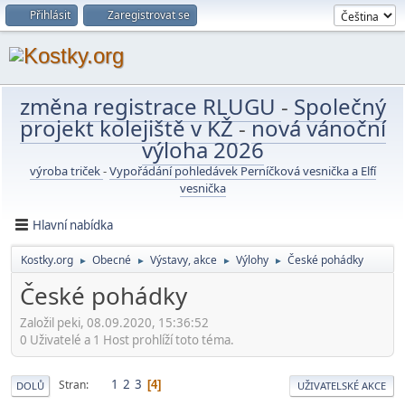
Přihlásit
Zaregistrovat se
změna registrace RLUGU
-
Společný
projekt kolejiště v KŽ
-
nová vánoční
výloha 2026
výroba triček
-
Vypořádání pohledávek Perníčková vesnička a Elfí
vesnička
Hlavní nabídka
Kostky.org
Obecné
Výstavy, akce
Výlohy
České pohádky
►
►
►
►
České pohádky
Založil peki, 08.09.2020, 15:36:52
0 Uživatelé a 1 Host prohlíží toto téma.
1
2
3
Stran
4
DOLŮ
UŽIVATELSKÉ AKCE