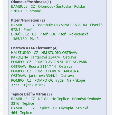
Olomouc/Yoshimaka(1)
BAMBULE CZ Olomouc - Šantovka Polská
1201/1 Olomouc
Plzeň/Hardegon (2)
BAMBULE CZ Bambule OLYMPIA CENTRUM Písecká
972/1 Plzeň
DRAČIK CZ CZ Plzeň - OC Plzeň Rokycanská
1385/130 Plzeň
Ostrava a FM/Clermont (4)
HM STUDIO CZ HM STUDIO OSTRAVA
KAROLINA Jantarová 3344/4 Ostrava
POMPO CZ POMPO AVION SHOPPING PARK
OSTRAVA Rudná 3114/114 Ostrava
POMPO CZ POMPO FORUM KAROLINA
OSTRAVA Jantarová 3344/4 Ostrava
POMPO CZ POMPO OC Frýda Na Příkopě
3727 Frýdek-Místek
Teplice Děčín/Mtron (3)
BAMBULE CZ NC Galerie Teplice Náměstí Svobody
3316 Teplice
BAMBULE CZ Teplice - OC Olympia Srbická
464 Teplice