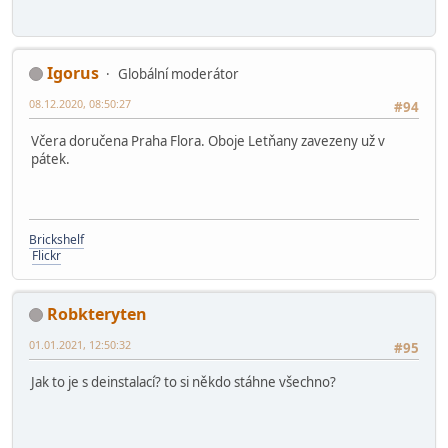
Igorus
Globální moderátor
08.12.2020, 08:50:27
#94
Včera doručena Praha Flora. Oboje Letňany zavezeny už v
pátek.
Brickshelf
Flickr
Robkteryten
01.01.2021, 12:50:32
#95
Jak to je s deinstalací? to si někdo stáhne všechno?