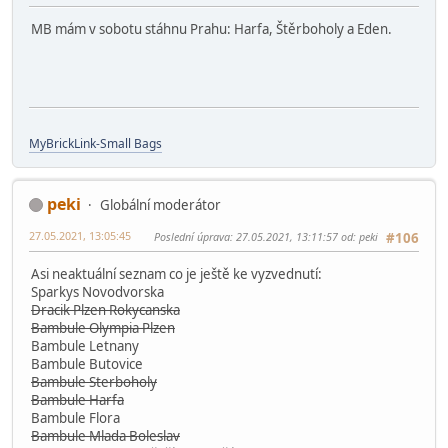
MB mám v sobotu stáhnu Prahu: Harfa, Štěrboholy a Eden.
MyBrickLink-Small Bags
peki
Globální moderátor
27.05.2021, 13:05:45
Poslední úprava
: 27.05.2021, 13:11:57 od: peki
#106
Asi neaktuální seznam co je ještě ke vyzvednutí:
Sparkys Novodvorska
Dracik Plzen Rokycanska
Bambule Olympia Plzen
Bambule Letnany
Bambule Butovice
Bambule Sterboholy
Bambule Harfa
Bambule Flora
Bambule Mlada Boleslav