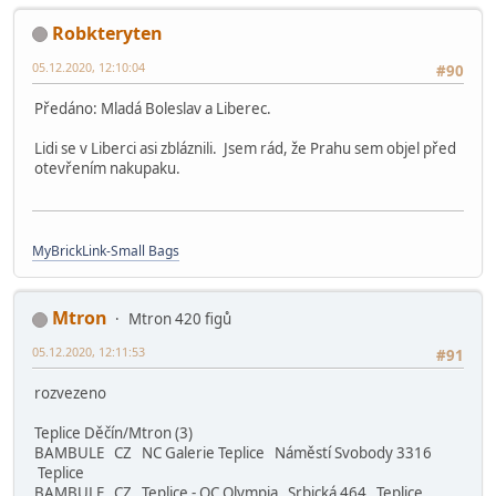
Robkteryten
05.12.2020, 12:10:04
#90
Předáno: Mladá Boleslav a Liberec.
Lidi se v Liberci asi zbláznili. Jsem rád, že Prahu sem objel před
otevřením nakupaku.
MyBrickLink-Small Bags
Mtron
Mtron 420 figů
05.12.2020, 12:11:53
#91
rozvezeno
Teplice Děčín/Mtron (3)
BAMBULE CZ NC Galerie Teplice Náměstí Svobody 3316
Teplice
BAMBULE CZ Teplice - OC Olympia Srbická 464 Teplice