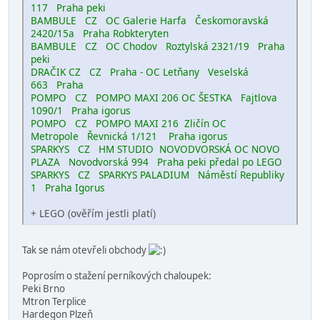
117 Praha
peki
BAMBULE CZ OC Galerie Harfa Českomoravská
2420/15a Praha
Robkteryten
BAMBULE CZ OC Chodov Roztylská 2321/19 Praha
peki
DRAČIK CZ CZ Praha - OC Letňany Veselská
663 Praha
POMPO CZ POMPO MAXI 206 OC ŠESTKA Fajtlova
1090/1 Praha
igorus
POMPO CZ POMPO MAXI 216 Zličín OC
Metropole Řevnická 1/121 Praha
igorus
SPARKYS CZ HM STUDIO NOVODVORSKÁ OC NOVO
PLAZA Novodvorská 994 Praha
peki předal po LEGO
SPARKYS CZ SPARKYS PALADIUM Náměstí Republiky
1 Praha
Igorus
+ LEGO (ověřím jestli platí)
Tak se nám otevřeli obchody
Poprosím o stažení perníkových chaloupek:
Peki Brno
Mtron Terplice
Hardegon Plzeň