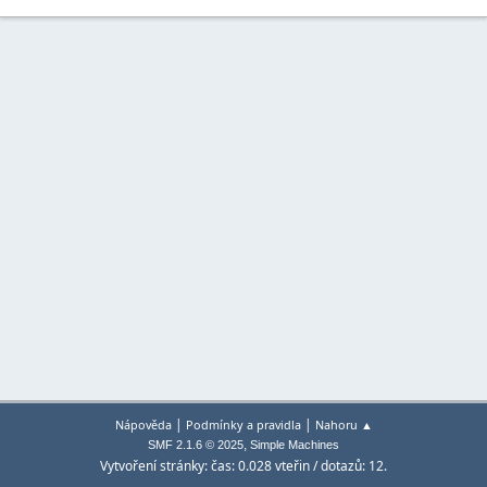
|
|
Nápověda
Podmínky a pravidla
Nahoru ▲
,
SMF 2.1.6 © 2025
Simple Machines
Vytvoření stránky: čas: 0.028 vteřin / dotazů: 12.