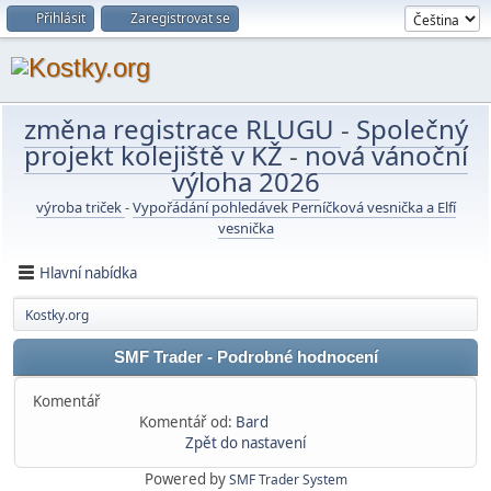
Přihlásit
Zaregistrovat se
změna registrace RLUGU
-
Společný
projekt kolejiště v KŽ
-
nová vánoční
výloha 2026
výroba triček
-
Vypořádání pohledávek Perníčková vesnička a Elfí
vesnička
Hlavní nabídka
Kostky.org
SMF Trader - Podrobné hodnocení
Komentář
Komentář od:
Bard
Zpět do nastavení
Powered by
SMF Trader System