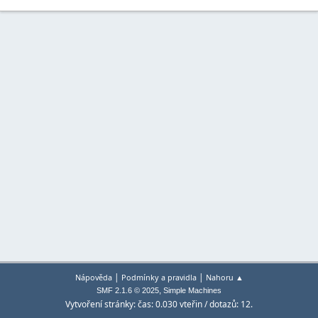
|
|
Nápověda
Podmínky a pravidla
Nahoru ▲
,
SMF 2.1.6 © 2025
Simple Machines
Vytvoření stránky: čas: 0.030 vteřin / dotazů: 12.