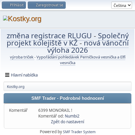
Přihlásit
Zaregistrovat se
změna registrace RLUGU
-
Společný
projekt kolejiště v KŽ
-
nová vánoční
výloha 2026
výroba triček
-
Vypořádání pohledávek Perníčková vesnička a Elfí
vesnička
Hlavní nabídka
Kostky.org
SMF Trader - Podrobné hodnocení
Komentář
6399 MONORAIL !
Komentář od:
Numbi2
Zpět do nastavení
Powered by
SMF Trader System