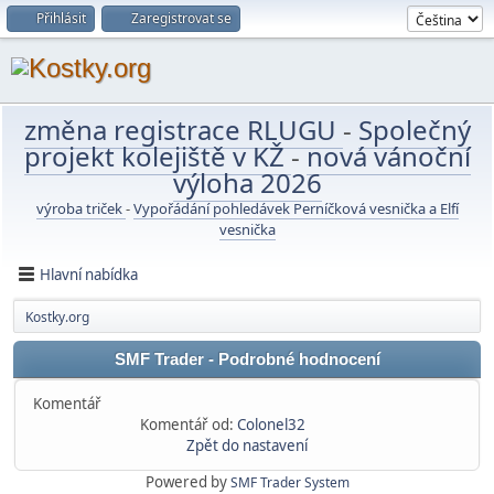
Přihlásit
Zaregistrovat se
změna registrace RLUGU
-
Společný
projekt kolejiště v KŽ
-
nová vánoční
výloha 2026
výroba triček
-
Vypořádání pohledávek Perníčková vesnička a Elfí
vesnička
Hlavní nabídka
Kostky.org
SMF Trader - Podrobné hodnocení
Komentář
Komentář od:
Colonel32
Zpět do nastavení
Powered by
SMF Trader System