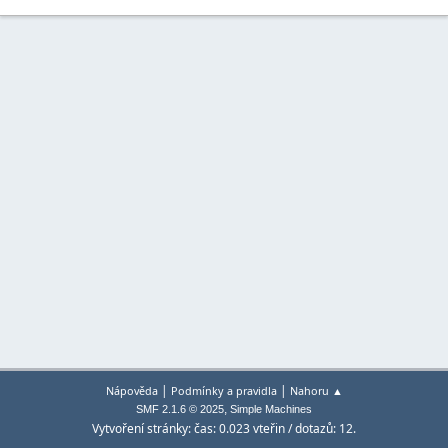
|
|
Nápověda
Podmínky a pravidla
Nahoru ▲
,
SMF 2.1.6 © 2025
Simple Machines
Vytvoření stránky: čas: 0.023 vteřin / dotazů: 12.