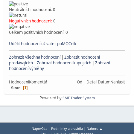
Neutrálních hodnocení: 0
Negativních hodnocení:
0
Celkem pozitivních hodnocení: 0
Udělit hodnocení uživateli poMOCník
Zobrazit všechna hodnocení
|
Zobrazit hodnocení
prodávajících
|
Zobrazit hodnocení kupujících
|
Zobrazit
hodnocení výměny
Hodnocení
Komentář
Od
Detail
Datum
Nahlásit
1
Stran
Powered by
SMF Trader System
|
|
Nápověda
Podmínky a pravidla
Nahoru ▲