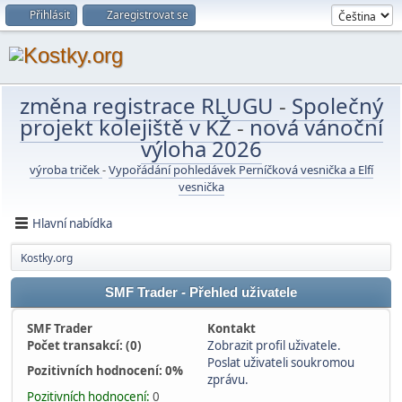
Přihlásit
Zaregistrovat se
změna registrace RLUGU
-
Společný
projekt kolejiště v KŽ
-
nová vánoční
výloha 2026
výroba triček
-
Vypořádání pohledávek Perníčková vesnička a Elfí
vesnička
Hlavní nabídka
Kostky.org
SMF Trader - Přehled uživatele
SMF Trader
Kontakt
Počet transakcí: (0)
Zobrazit profil uživatele.
Poslat uživateli soukromou
Pozitivních hodnocení: 0%
zprávu.
Pozitivních hodnocení:
0