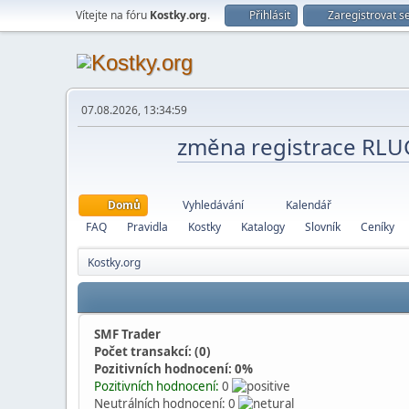
Vítejte na fóru
Kostky.org
.
Přihlásit
Zaregistrovat s
07.08.2026, 13:34:59
změna registrace RL
Domů
Vyhledávání
Kalendář
FAQ
Pravidla
Kostky
Katalogy
Slovník
Ceníky
Kostky.org
SMF Trader
Počet transakcí: (0)
Pozitivních hodnocení: 0%
Pozitivních hodnocení:
0
Neutrálních hodnocení: 0