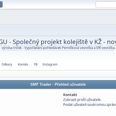
e
UGU
-
Společný projekt kolejiště v KŽ
-
no
výroba triček
-
Vypořádání pohledávek Perníčková vesnička a Elfí vesnička
Odkazy
Komiks
FB
Instagram
SMF Trader - Přehled uživatele
Kontakt
Zobrazit profil uživatele.
Poslat uživateli soukromou zpráv