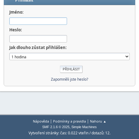
Přihlásit
Jméno:
Heslo:
Jak dlouho zůstat přihlášen:
Zapomněli jste heslo?
|
|
Nápověda
Podmínky a pravidla
Nahoru ▲
,
SMF 2.1.6 © 2025
Simple Machines
Vytvoření stránky: čas: 0.022 vteřin / dotazů: 12.