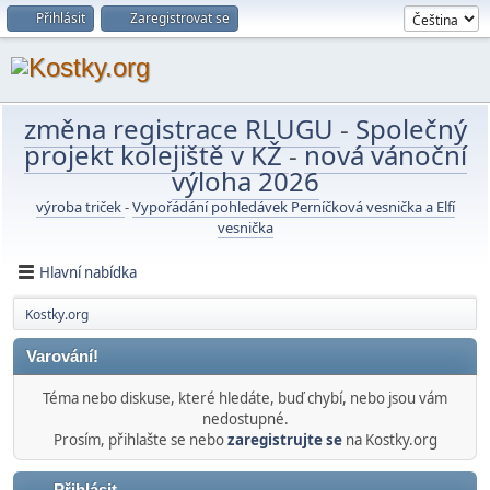
Přihlásit
Zaregistrovat se
změna registrace RLUGU
-
Společný
projekt kolejiště v KŽ
-
nová vánoční
výloha 2026
výroba triček
-
Vypořádání pohledávek Perníčková vesnička a Elfí
vesnička
Hlavní nabídka
Kostky.org
Varování!
Téma nebo diskuse, které hledáte, buď chybí, nebo jsou vám
nedostupné.
Prosím, přihlašte se nebo
zaregistrujte se
na Kostky.org