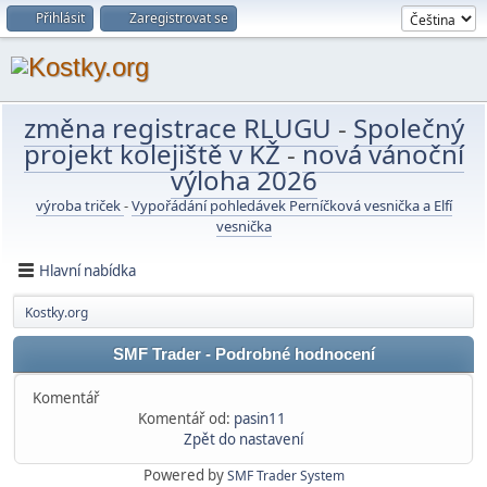
Přihlásit
Zaregistrovat se
změna registrace RLUGU
-
Společný
projekt kolejiště v KŽ
-
nová vánoční
výloha 2026
výroba triček
-
Vypořádání pohledávek Perníčková vesnička a Elfí
vesnička
Hlavní nabídka
Kostky.org
SMF Trader - Podrobné hodnocení
Komentář
Komentář od:
pasin11
Zpět do nastavení
Powered by
SMF Trader System