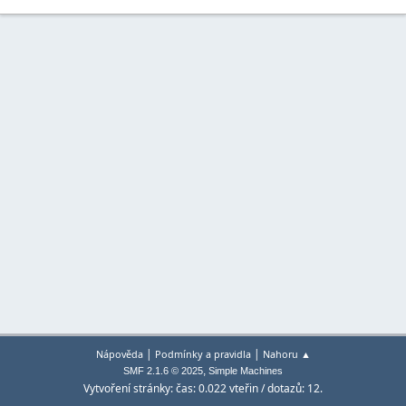
|
|
Nápověda
Podmínky a pravidla
Nahoru ▲
,
SMF 2.1.6 © 2025
Simple Machines
Vytvoření stránky: čas: 0.022 vteřin / dotazů: 12.