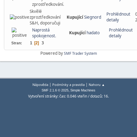
zprostředkování.
Skvělé
Prohlédnout
zproztředkování
Kupující
Siegnord
detaily
S&H, doporučuji
Naprostá
Prohlédnout
Kupující
hadato
spokojenost.
detaily
1
2
3
Stran
Powered by
SMF Trader System
|
|
Nápověda
Podmínky a pravidla
Nahoru ▲
,
SMF 2.1.6 © 2025
Simple Machines
Vytvoření stránky: čas: 0.046 vteřin / dotazů: 16.