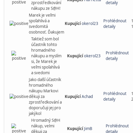
zprostředkování
detaily
nákupu ze S@H!
Marek je veľmi
spoľahlivá a
Prohlédnout
Kupující
okerol23
svedomitá
detaily
osobnosť. Ďakujem
Taktiež som bol
účastník tohto
hromadného
Prohlédnout
nákupu a myslím
Kupující
okerol23
detaily
si, že Marek je
veľmi spoľahlivá
a svedomi
Jako další účastník
hromadného
nákupu Markovi
Prohlédnout
děkuji za
Kupující
Achad
detaily
zprostředkování a
doporučuji jej pro
jakýkol
Hromadný S@H
nákup, velmi
Prohlédnout
Kupující
JimB
děkuji za
detaily