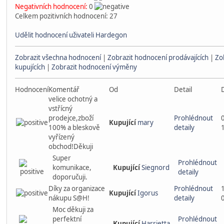
Negativních hodnocení:
0
Celkem pozitivních hodnocení: 27
Udělit hodnocení uživateli Hardegon
Zobrazit všechna hodnocení
|
Zobrazit hodnocení prodávajících
|
Zo
kupujících
|
Zobrazit hodnocení výměny
Hodnocení
Komentář
Od
Detail
velice ochotný a
vstřícný
prodejce,zboží
Prohlédnout
Kupující
mary
100% a bleskově
detaily
vyřízený
obchod!Děkuji
Super
Prohlédnout
komunikace,
Kupující
Siegnord
detaily
doporučuji.
Díky za organizace
Prohlédnout
Kupující
Igorus
nákupu S@H!
detaily
Moc děkuji za
perfektní
Prohlédnout
Kupující
Harrietta