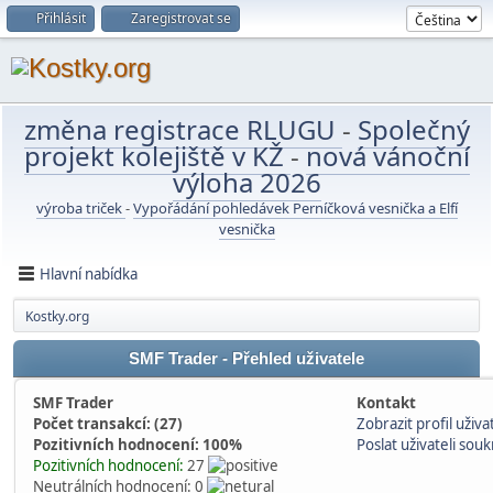
Přihlásit
Zaregistrovat se
změna registrace RLUGU
-
Společný
projekt kolejiště v KŽ
-
nová vánoční
výloha 2026
výroba triček
-
Vypořádání pohledávek Perníčková vesnička a Elfí
vesnička
Hlavní nabídka
Kostky.org
SMF Trader - Přehled uživatele
SMF Trader
Kontakt
Počet transakcí: (27)
Zobrazit profil uživa
Pozitivních hodnocení: 100%
Poslat uživateli so
Pozitivních hodnocení:
27
Neutrálních hodnocení: 0