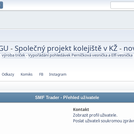
e
UGU
-
Společný projekt kolejiště v KŽ
-
no
výroba triček
-
Vypořádání pohledávek Perníčková vesnička a Elfí vesnička
Odkazy
Komiks
FB
Instagram
SMF Trader - Přehled uživatele
Kontakt
Zobrazit profil uživatele.
Poslat uživateli soukromou zpráv