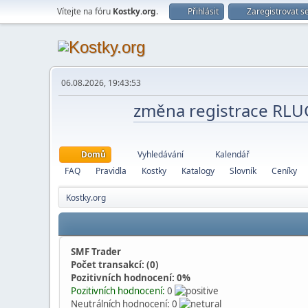
Vítejte na fóru
Kostky.org
.
Přihlásit
Zaregistrovat s
06.08.2026, 19:43:53
změna registrace RL
Domů
Vyhledávání
Kalendář
FAQ
Pravidla
Kostky
Katalogy
Slovník
Ceníky
Kostky.org
SMF Trader
Počet transakcí: (0)
Pozitivních hodnocení: 0%
Pozitivních hodnocení:
0
Neutrálních hodnocení: 0