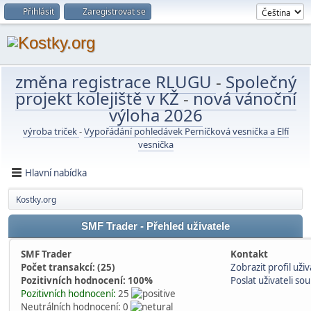
Přihlásit
Zaregistrovat se
změna registrace RLUGU
-
Společný
projekt kolejiště v KŽ
-
nová vánoční
výloha 2026
výroba triček
-
Vypořádání pohledávek Perníčková vesnička a Elfí
vesnička
Hlavní nabídka
Kostky.org
SMF Trader - Přehled uživatele
SMF Trader
Kontakt
Počet transakcí: (25)
Zobrazit profil uživ
Pozitivních hodnocení: 100%
Poslat uživateli s
Pozitivních hodnocení:
25
Neutrálních hodnocení: 0