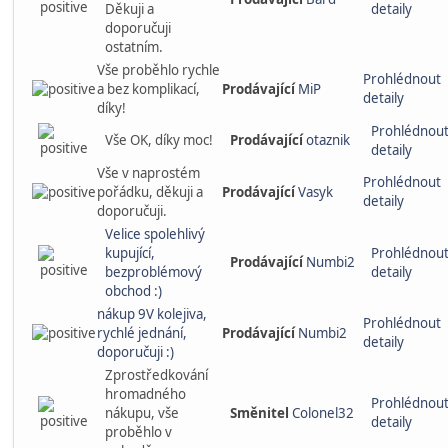
Děkuji a
detaily
doporučuji
ostatním.
Vše proběhlo rychle
Prohlédnout
a bez komplikací,
Prodávající
MiP
detaily
díky!
Prohlédnou
Vše OK, díky moc!
Prodávající
otaznik
detaily
Vše v naprostém
Prohlédnout
pořádku, děkuji a
Prodávající
Vasyk
detaily
doporučuji.
Velice spolehlivý
kupující,
Prohlédnou
Prodávající
Numbi2
bezproblémový
detaily
obchod :)
nákup 9V kolejiva,
Prohlédnout
rychlé jednání,
Prodávající
Numbi2
detaily
doporučuji :)
Zprostředkování
hromadného
Prohlédnou
nákupu, vše
Směnitel
Colonel32
detaily
proběhlo v