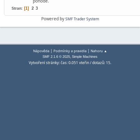
pohodě.
1
2
3
Stran
Powered by
SMF Trader System
|
|
Nápověda
Podmínky a pravidla
Nahoru ▲
,
SMF 2.1.6 © 2025
Simple Machines
Vytvoření stránky: čas: 0.051 vteřin / dotazů: 15.