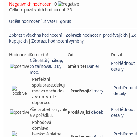
Negativních hodnocení:
0
Celkem pozitivních hodnocení: 25
Udělit hodnocení uživateli Igorus
Zobrazit všechna hodnocení
|
Zobrazit hodnocení prodávajících
|
Zo
kupujících
|
Zobrazit hodnocení výměny
Hodnocení
Komentář
Od
Detail
Několikátý nákup,
Prohlédnout
co zařizoval. Díky
Směnitel
Daniel
detaily
moc.
Perfektni
spoluprace,dekuji
Prohlédnou
moc za obchudek
Prodávající
mary
detaily
a vsem vrele
doporucuji.
Vše proběhlo rychle
Prohlédnout
Prodávající
dědek
a v pořádku.
detaily
Pohodová
domluva i
blesková platba.
Prohlédnou
Prodávající
Bard