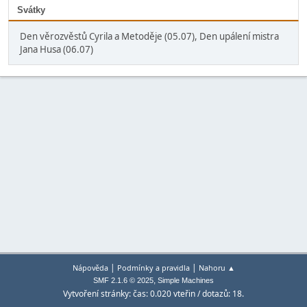
Svátky
Den věrozvěstů Cyrila a Metoděje (05.07), Den upálení mistra
Jana Husa (06.07)
|
|
Nápověda
Podmínky a pravidla
Nahoru ▲
,
SMF 2.1.6 © 2025
Simple Machines
Vytvoření stránky: čas: 0.020 vteřin / dotazů: 18.