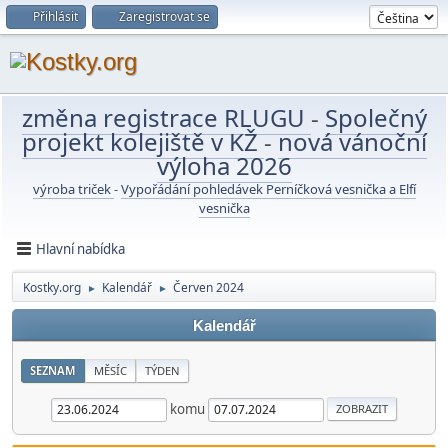
Přihlásit
Zaregistrovat se
změna registrace RLUGU
-
Společný
projekt kolejiště v KŽ
-
nová vánoční
výloha 2026
výroba triček
-
Vypořádání pohledávek Perníčková vesnička a Elfí
vesnička
Hlavní nabídka
Kostky.org
Kalendář
Červen 2024
►
►
Kalendář
SEZNAM
MĚSÍC
TÝDEN
komu