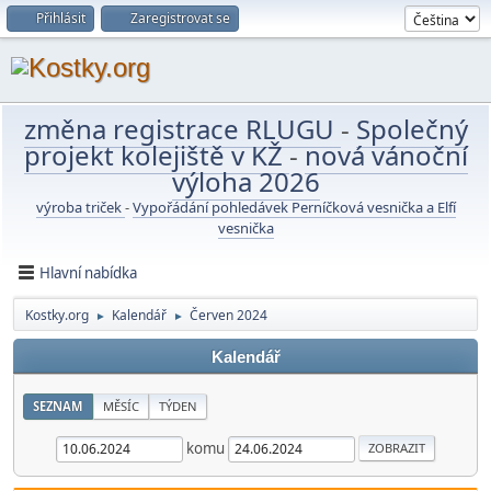
Přihlásit
Zaregistrovat se
změna registrace RLUGU
-
Společný
projekt kolejiště v KŽ
-
nová vánoční
výloha 2026
výroba triček
-
Vypořádání pohledávek Perníčková vesnička a Elfí
vesnička
Hlavní nabídka
Kostky.org
Kalendář
Červen 2024
►
►
Kalendář
SEZNAM
MĚSÍC
TÝDEN
komu