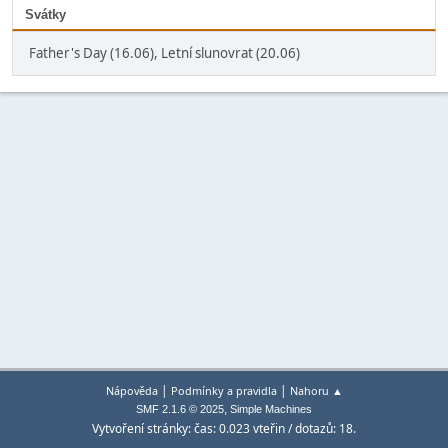
Svátky
Father's Day (16.06), Letní slunovrat (20.06)
|
|
Nápověda
Podmínky a pravidla
Nahoru ▲
,
SMF 2.1.6 © 2025
Simple Machines
Vytvoření stránky: čas: 0.023 vteřin / dotazů: 18.