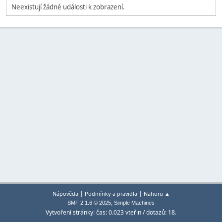
Neexistují žádné události k zobrazení.
|
|
Nápověda
Podmínky a pravidla
Nahoru ▲
,
SMF 2.1.6 © 2025
Simple Machines
Vytvoření stránky: čas: 0.023 vteřin / dotazů: 18.