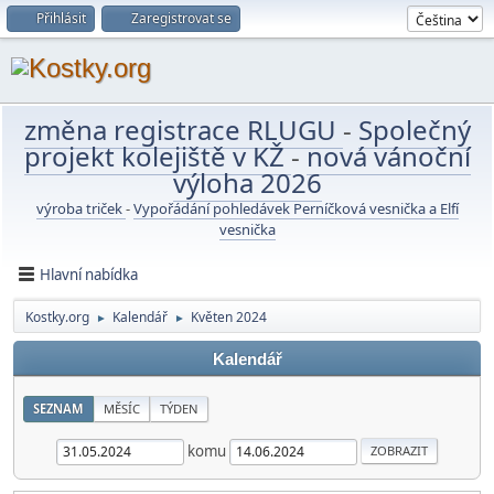
Přihlásit
Zaregistrovat se
změna registrace RLUGU
-
Společný
projekt kolejiště v KŽ
-
nová vánoční
výloha 2026
výroba triček
-
Vypořádání pohledávek Perníčková vesnička a Elfí
vesnička
Hlavní nabídka
Kostky.org
Kalendář
Květen 2024
►
►
Kalendář
SEZNAM
MĚSÍC
TÝDEN
komu