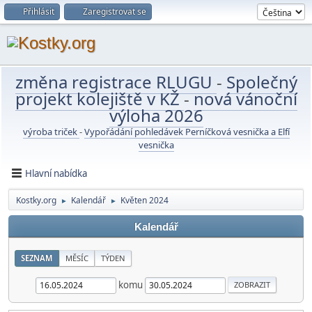
Přihlásit
Zaregistrovat se
změna registrace RLUGU
-
Společný
projekt kolejiště v KŽ
-
nová vánoční
výloha 2026
výroba triček
-
Vypořádání pohledávek Perníčková vesnička a Elfí
vesnička
Hlavní nabídka
Kostky.org
Kalendář
Květen 2024
►
►
Kalendář
SEZNAM
MĚSÍC
TÝDEN
komu