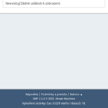
Neexistují žádné události k zobrazení.
|
|
Nápověda
Podmínky a pravidla
Nahoru ▲
,
SMF 2.1.6 © 2025
Simple Machines
Vytvoření stránky: čas: 0.029 vteřin / dotazů: 18.