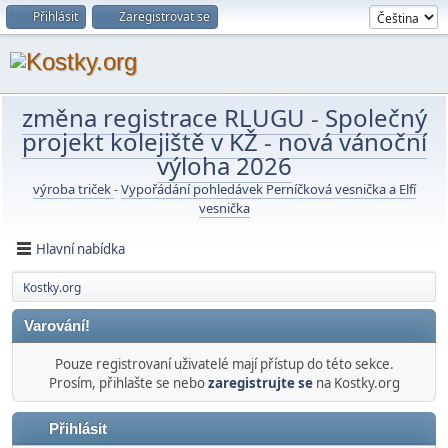
Přihlásit
Zaregistrovat se
změna registrace RLUGU
-
Společný
projekt kolejiště v KŽ
-
nová vánoční
výloha 2026
výroba triček
-
Vypořádání pohledávek Perníčková vesnička a Elfí
vesnička
Hlavní nabídka
Kostky.org
Varování!
Pouze registrovaní uživatelé mají přístup do této sekce.
Prosím, přihlašte se nebo
zaregistrujte se
na Kostky.org
Přihlásit