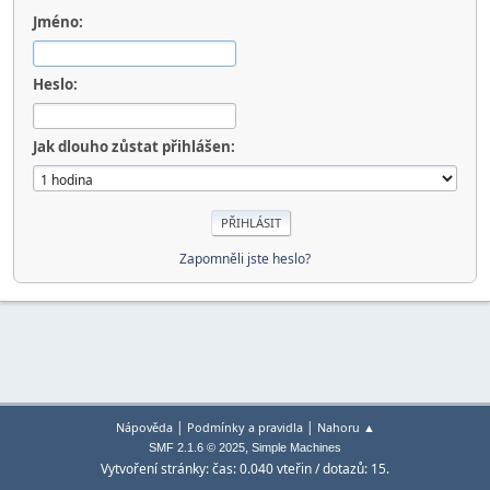
Jméno:
Heslo:
Jak dlouho zůstat přihlášen:
Zapomněli jste heslo?
|
|
Nápověda
Podmínky a pravidla
Nahoru ▲
,
SMF 2.1.6 © 2025
Simple Machines
Vytvoření stránky: čas: 0.040 vteřin / dotazů: 15.