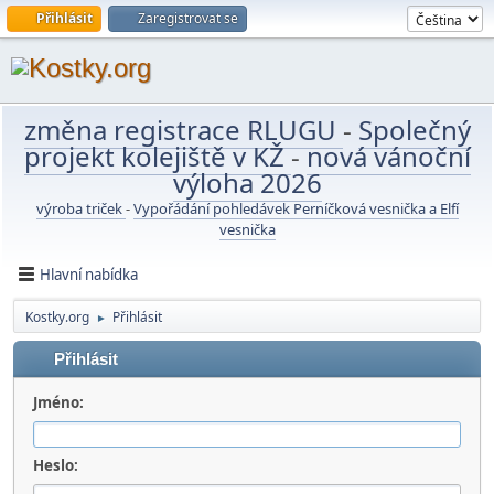
Přihlásit
Zaregistrovat se
změna registrace RLUGU
-
Společný
projekt kolejiště v KŽ
-
nová vánoční
výloha 2026
výroba triček
-
Vypořádání pohledávek Perníčková vesnička a Elfí
vesnička
Hlavní nabídka
Kostky.org
Přihlásit
►
Přihlásit
Jméno:
Heslo: