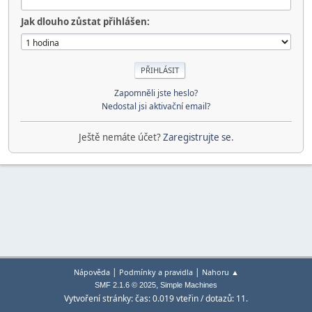
Jak dlouho zůstat přihlášen:
Zapomněli jste heslo?
Nedostal jsi aktivační email?
Ještě nemáte účet?
Zaregistrujte se
.
|
|
Nápověda
Podmínky a pravidla
Nahoru ▲
,
SMF 2.1.6 © 2025
Simple Machines
Vytvoření stránky: čas: 0.019 vteřin / dotazů: 11.